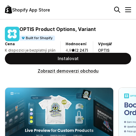
Shopify App Store
OPTIS Product Options, Variant
Built for Shopify
Cena
Hodnocení
Vývojář
K dispozici je bezplatný plán
4,9
(2 247)
OPTIS
Instalovat
Zobrazit demoverzi obchodu