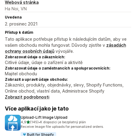
Webová stránka
Ha Noi, VN
Uvedena
2. prosinec 2021
Přístup k datům
Tato aplikace potřebuje přístup k následujícím datům, aby ve
vašem obchodu mohla fungovat. Důvody zjistíte v
zásadách
ochrany osobních údajů
vývojáře.
Zobrazovat údaje o zákaznících:
Citlivé údaje, údaje o zařízení a aktivitě
Zobrazovat údaje o zaměstnancích a spolupracovnících:
Majitel obchodu
Zobrazit a upravit údaje obchodu:
Zákazníci, produkty, objednávky, slevy, Shopify Functions,
Online obchod, vlastní data, Administrace Shopify
Zobrazit podrobnosti
Více aplikací jako je tato
Upload‑Lift Image Upload
z 5 hvězd
4,9
(145)
•
K dispozici je bezplatný plán
Celkový počet recenzí: 145
Receive Image file uploads for personalized orders.
Built for Shopify