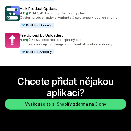
Hulk Product Options
z 5 hvězd
4,8
(1 142)
•
K dispozici je bezplatný plán
Celkový počet recenzí: 1142
Custom product options, variants & swatches + add-on pricing.
Built for Shopify
File Upload by Uploadery
z 5 hvězd
4,5
(163)
•
K dispozici je bezplatný plán
Celkový počet recenzí: 163
Let customers upload images or upload files when ordering
Built for Shopify
Chcete přidat nějakou
aplikaci?
Vyzkoušejte si Shopify zdarma na 3 dny