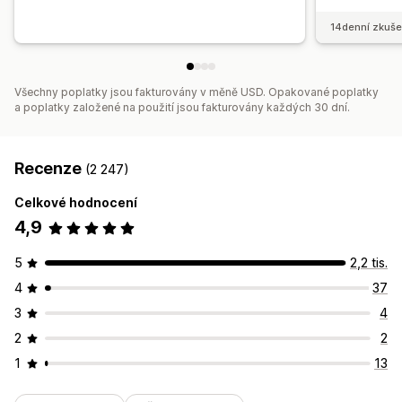
14denní zkuše
Všechny poplatky jsou fakturovány v měně USD. Opakované poplatky
a poplatky založené na použití jsou fakturovány každých 30 dní.
Recenze
(2 247)
Celkové hodnocení
4,9
5
2,2 tis.
4
37
3
4
2
2
1
13