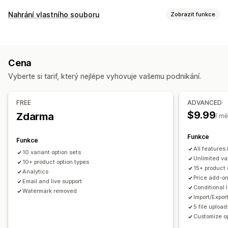
Přizpůsobení
Nahrání vlastního souboru
Zobrazit funkce
Zaškrtávací pole
Vzorníky
Podmíněná logika
Písma
Data
Typy souborů
Rozměry
Rozevírací nabídky
Nahrání souboru
PNG
JPEG
PSD
PDF
Excel
Obrázky
ZIP
Vlastní pravidla
Vícenásobný výběr
Čísla
Přepínače
Vlastní text
Cena
Dárkové balení
Vlastní CSS
Vlastní HTML
Správa souborů
Vyberte si tarif, který nejlépe vyhovuje vašemu podnikání.
Tabulky velikostí
Náhled
Překlad
Import a export
Přidat text
Vlastní písmo
Konverze souborů
Náhled
Zobrazení variant
Import a export
FREE
ADVANCED
Nacenění
$9.99
Zdarma
/ mě
Podmíněné nacenění
Možnosti slev
Doplňky
Funkce
Variantní příplatky
Poplatky za nastavení
Funkce
All features
10 variant option sets
Skladové zásoby
Unlimited va
10+ product option types
15+ product 
Skrytí produktů, které nejsou skladem
Správa SKU
Analytics
Price add-o
Email and live support
Dostupnost skladových zásob
Conditional 
Watermark removed
Zobrazení produktů, které jsou skladem
Ruční aktualizace
Import/Expor
5 file upload
Automatické aktualizace
Customize op