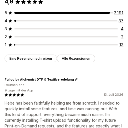
4,9
5
2.191
4
37
3
4
2
2
1
13
Eine Rezension schreiben
Alle Rezensionen
Fullcolor Alchemist DTF & Textilveredelung
Deutschland
9 tage mit der App
13. Juli 2026
Hebe has been faithfully helping me from scratch. I needed to
quickly install some features, and time was running out. With
this kind of support, everything became much easier. I'm
currently installing T-shirt upload functionality for my future
Print-on-Demand requests, and the features are exactly what I