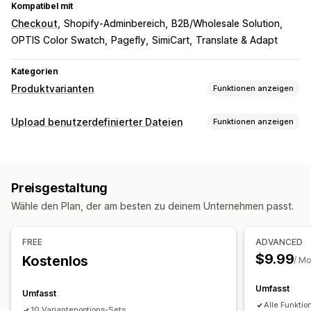
Kompatibel mit
Checkout
Shopify-Adminbereich
B2B/Wholesale Solution
OPTIS Color Swatch
Pagefly
SimiCart
Translate & Adapt
Kategorien
Produktvarianten
Funktionen anzeigen
Anpassung
Upload benutzerdefinierter Dateien
Funktionen anzeigen
Kontrollkästchen
Farbfelder
Bedingte Logik
Schriftarten
Dateitypen
Daten
Dimensionen
Dropdowns
Datei-Upload
PNG
JPEG
PSD
PDF
Excel
Bilder
ZIP
Mehrfachauswahl
Nummern
Optionsschaltflächen
Preisgestaltung
Benutzerdefinierte Regeln
Benutzerdefinierter Text
Geschenkverpackung
Wähle den Plan, der am besten zu deinem Unternehmen passt.
Benutzerdefinierte CSS
Benutzerdefiniertes HTML
Dateimanagement
Größentabellen
Vorschau
Übersetzung
Text hinzufügen
Benutzerdefinierte Schriftart
FREE
ADVANCED
Import und Export
Variantenanzeige
Dateikonvertierung
Vorschau
Import und Export
$9.99
Kostenlos
/ M
Preisgestaltung
Umfasst
Bedingte Preisgestaltung
Rabattoptionen
Add-ons
Umfasst
Alle Funktio
Variantenaufschläge
Einrichtungsgebühren
10 Variantenoptions-Sets