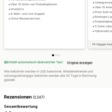
Unbegrenzte
Über 10 Arten von Produktoptionen
Über 15 Arte
Inventar
Analytics
Preis-Add-o
E-Mail- und Live-Support
Ausverkaufte Artikel ausblenden
SKU-Verwaltung
Bedingte Lo
Ohne Wasserzeichen
Bestandsverfügbarkeit
Anzeige der verfügbaren Artikel
Produktoptio
5 Datei-Upl
Manuelle Updates
Automatische Updates
Optionsstil
14-tägiger ko
Enthält automatisch übersetzten Text
Original anzeigen
Alle Gebühren werden in USD berechnet. Wiederkehrende und
nutzungsabhängige Gebühren werden alle 30 Tage in Rechnung
gestellt.
Rezensionen
(2.247)
Gesamtbewertung