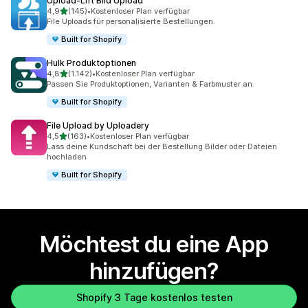
Upload‑Lift Bild Upload
von 5 Sternen
4,9
(145)
•
Kostenloser Plan verfügbar
145 Rezensionen insgesamt
File Uploads für personalisierte Bestellungen.
Built for Shopify
Hulk Produktoptionen
von 5 Sternen
4,8
(1.142)
•
Kostenloser Plan verfügbar
1142 Rezensionen insgesamt
Passen Sie Produkt­optionen, Varianten & Farbmuster an.
Built for Shopify
File Upload by Uploadery
von 5 Sternen
4,5
(163)
•
Kostenloser Plan verfügbar
163 Rezensionen insgesamt
Lass deine Kundschaft bei der Bestellung Bilder oder Dateien
hochladen
Built for Shopify
Möchtest du eine App
hinzufügen?
Shopify 3 Tage kostenlos testen