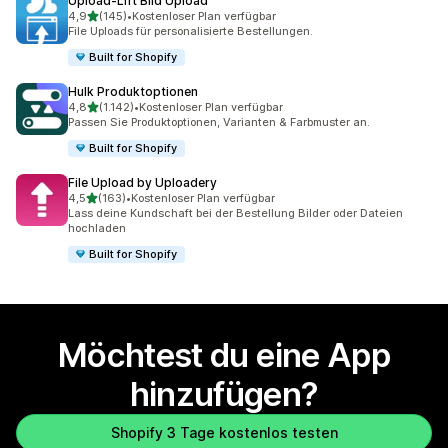
Upload‑Lift Bild Upload
von 5 Sternen
4,9
(145)
•
Kostenloser Plan verfügbar
145 Rezensionen insgesamt
File Uploads für personalisierte Bestellungen.
Built for Shopify
Hulk Produktoptionen
von 5 Sternen
4,8
(1.142)
•
Kostenloser Plan verfügbar
1142 Rezensionen insgesamt
Passen Sie Produkt­optionen, Varianten & Farbmuster an.
Built for Shopify
File Upload by Uploadery
von 5 Sternen
4,5
(163)
•
Kostenloser Plan verfügbar
163 Rezensionen insgesamt
Lass deine Kundschaft bei der Bestellung Bilder oder Dateien
hochladen
Built for Shopify
Möchtest du eine App
hinzufügen?
Shopify 3 Tage kostenlos testen