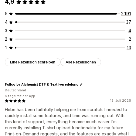
4,9
5
2.191
4
37
3
4
2
2
1
13
Eine Rezension schreiben
Alle Rezensionen
Fullcolor Alchemist DTF & Textilveredelung
Deutschland
9 tage mit der App
13. Juli 2026
Hebe has been faithfully helping me from scratch. I needed to
quickly install some features, and time was running out. With
this kind of support, everything became much easier. I'm
currently installing T-shirt upload functionality for my future
Print-on-Demand requests, and the features are exactly what I