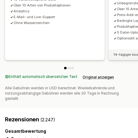
Unbegrenzte
Über 10 Arten von Produktoptionen
Über 15 Arte
Inventar
Analytics
Preis-Add-o
E-Mail- und Live-Support
Ausverkaufte Artikel ausblenden
SKU-Verwaltung
Bedingte Lo
Ohne Wasserzeichen
Bestandsverfügbarkeit
Anzeige der verfügbaren Artikel
Produktoptio
5 Datei-Upl
Manuelle Updates
Automatische Updates
Optionsstil
14-tägiger ko
Enthält automatisch übersetzten Text
Original anzeigen
Alle Gebühren werden in USD berechnet. Wiederkehrende und
nutzungsabhängige Gebühren werden alle 30 Tage in Rechnung
gestellt.
Rezensionen
(2.247)
Gesamtbewertung