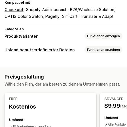
Kompatibel mit
Checkout
Shopify-Adminbereich
B2B/Wholesale Solution
OPTIS Color Swatch
Pagefly
SimiCart
Translate & Adapt
Kategorien
Produktvarianten
Funktionen anzeigen
Anpassung
Upload benutzerdefinierter Dateien
Funktionen anzeigen
Kontrollkästchen
Farbfelder
Bedingte Logik
Schriftarten
Dateitypen
Daten
Dimensionen
Dropdowns
Datei-Upload
PNG
JPEG
PSD
PDF
Excel
Bilder
ZIP
Mehrfachauswahl
Nummern
Optionsschaltflächen
Preisgestaltung
Benutzerdefinierte Regeln
Benutzerdefinierter Text
Geschenkverpackung
Wähle den Plan, der am besten zu deinem Unternehmen passt.
Benutzerdefinierte CSS
Benutzerdefiniertes HTML
Dateimanagement
Größentabellen
Vorschau
Übersetzung
Text hinzufügen
Benutzerdefinierte Schriftart
FREE
ADVANCED
Import und Export
Variantenanzeige
Dateikonvertierung
Vorschau
Import und Export
$9.99
Kostenlos
/ M
Preisgestaltung
Umfasst
Bedingte Preisgestaltung
Rabattoptionen
Add-ons
Umfasst
Alle Funktio
Variantenaufschläge
Einrichtungsgebühren
10 Variantenoptions-Sets