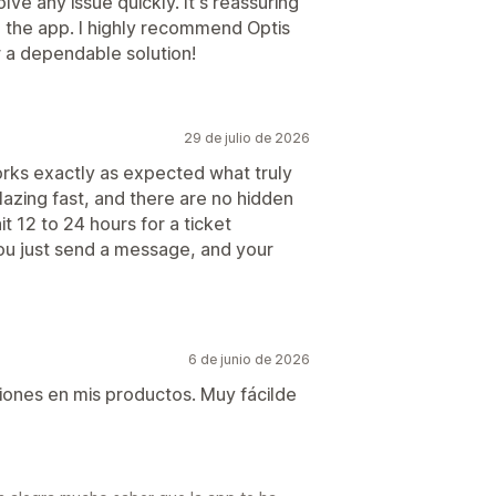
olve any issue quickly. It's reassuring
d the app. I highly recommend Optis
r a dependable solution!
29 de julio de 2026
orks exactly as expected what truly
blazing fast, and there are no hidden
it 12 to 24 hours for a ticket
ou just send a message, and your
6 de junio de 2026
iones en mis productos. Muy fácilde