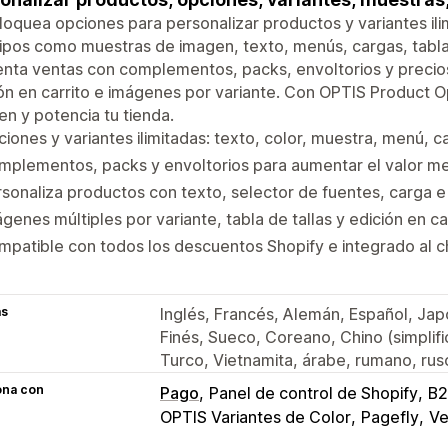
oquea opciones para personalizar productos y variantes ili
ipos como muestras de imagen, texto, menús, cargas, tabla 
ta ventas con complementos, packs, envoltorios y precios 
ón en carrito e imágenes por variante. Con OPTIS Product Op
en y potencia tu tienda.
iones y variantes ilimitadas: texto, color, muestra, menú, c
plementos, packs y envoltorios para aumentar el valor me
sonaliza productos con texto, selector de fuentes, carga 
genes múltiples por variante, tabla de tallas y edición en ca
patible con todos los descuentos Shopify e integrado al 
as
Inglés, Francés, Alemán, Español, Jap
Finés, Sueco, Coreano, Chino (simplif
Turco, Vietnamita, árabe, rumano, ruso
ona con
Pago
Panel de control de Shopify
B2
OPTIS Variantes de Color
Pagefly
Ve