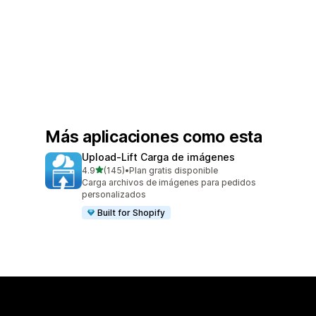
Más aplicaciones como esta
Upload‑Lift Carga de imágenes
de 5 estrellas
4.9
(145)
•
Plan gratis disponible
145 reseñas en total
Carga archivos de imágenes para pedidos
personalizados
Built for Shopify