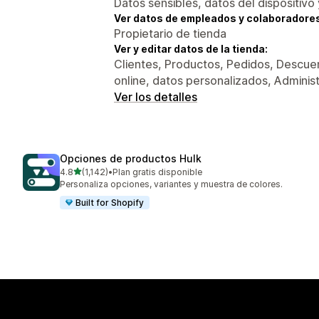
Datos sensibles, datos del dispositivo 
Ver datos de empleados y colaboradore
Propietario de tienda
Ver y editar datos de la tienda:
Clientes, Productos, Pedidos, Descuen
online, datos personalizados, Adminis
Ver los detalles
Opciones de productos Hulk
de 5 estrellas
4.8
(1,142)
•
Plan gratis disponible
1142 reseñas en total
Personaliza opciones, variantes y muestra de colores.
Built for Shopify