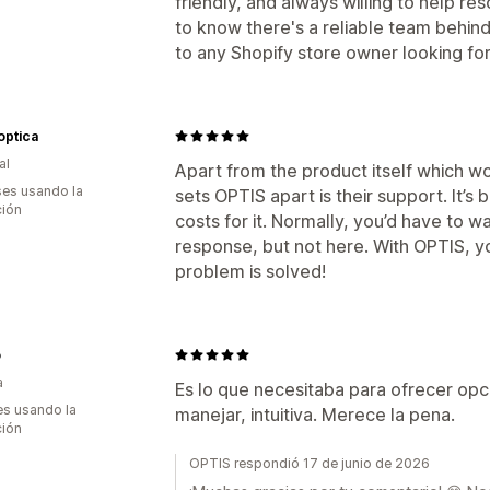
friendly, and always willing to help res
to know there's a reliable team behin
to any Shopify store owner looking fo
optica
al
Apart from the product itself which w
es usando la
sets OPTIS apart is their support. It’s 
ción
costs for it. Normally, you’d have to wa
response, but not here. With OPTIS, y
problem is solved!
o
a
Es lo que necesitaba para ofrecer opc
s usando la
manejar, intuitiva. Merece la pena.
ción
OPTIS respondió 17 de junio de 2026