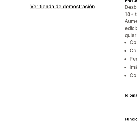
Ver tienda de demostración
Desbl
18+ t
Aumen
edici
quier
Opc
Com
Per
Imá
Com
Idiom
Funci