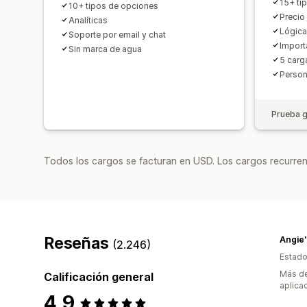
15+ ti
10+ tipos de opciones
Precio
Analíticas
Lógica
Soporte por email y chat
Import
Sin marca de agua
5 carg
Persona
Prueba g
Todos los cargos se facturan en USD. Los cargos recurren
Reseñas
(2.246)
Estado
Más de
Calificación general
aplica
4,9