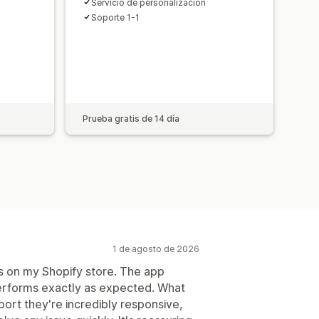
Servicio de personalización
stencias
Actualizaciones manuales
Soporte 1-1
Prueba gratis de 14 día
1 de agosto de 2026
is on my Shopify store. The app
performs exactly as expected. What
port they're incredibly responsive,