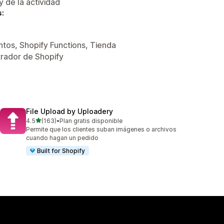
y de la actividad
s:
tos, Shopify Functions, Tienda
trador de Shopify
File Upload by Uploadery
de 5 estrellas
4.5
(163)
•
Plan gratis disponible
163 reseñas en total
Permite que los clientes suban imágenes o archivos
cuando hagan un pedido
Built for Shopify