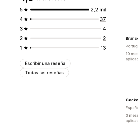
5
2,2 mil
4
37
3
4
2
2
Branc
Portug
1
13
10 mes
aplica
Escribir una reseña
Todas las reseñas
Geck
Españ
3 mese
aplica