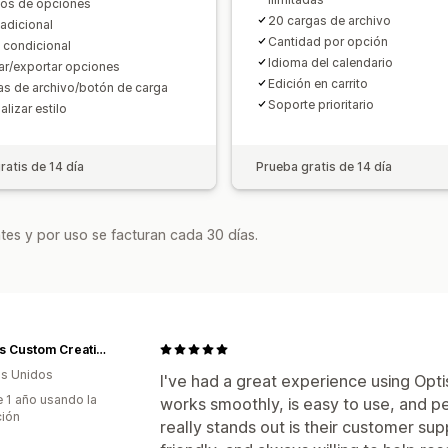
pos de opciones
Visualización de disponibilidad de exi
20 cargas de archivo
 adicional
Actualizaciones automáticas
Cantidad por opción
 condicional
Idioma del calendario
ar/exportar opciones
Edición en carrito
as de archivo/botón de carga
Soporte prioritario
lizar estilo
ratis de 14 día
Prueba gratis de 14 día
tes y por uso se facturan cada 30 días.
Angie's Custom Creations
s Unidos
I've had a great experience using Opt
 1 año usando la
works smoothly, is easy to use, and 
ción
really stands out is their customer sup