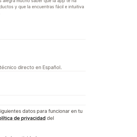
s alegra mucho saber que la app te ha
uctos y que la encuentras fácil e intuitiva

técnico directo en Español.
siguientes datos para funcionar en tu
lítica de privacidad
del