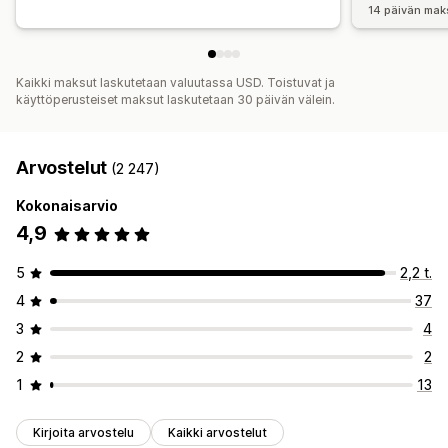
14 päivän mak
Kaikki maksut laskutetaan valuutassa USD. Toistuvat ja
käyttöperusteiset maksut laskutetaan 30 päivän välein.
Arvostelut
(2 247)
Kokonaisarvio
4,9
5
2,2 t.
4
37
3
4
2
2
1
13
Kirjoita arvostelu
Kaikki arvostelut