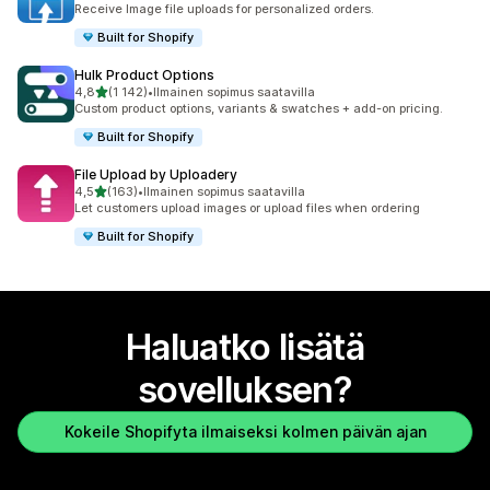
Receive Image file uploads for personalized orders.
Built for Shopify
Hulk Product Options
/ 5 tähteä
4,8
(1 142)
•
Ilmainen sopimus saatavilla
1142 arvostelua yhteensä
Custom product options, variants & swatches + add-on pricing.
Built for Shopify
File Upload by Uploadery
/ 5 tähteä
4,5
(163)
•
Ilmainen sopimus saatavilla
163 arvostelua yhteensä
Let customers upload images or upload files when ordering
Built for Shopify
Haluatko lisätä
sovelluksen?
Kokeile Shopifyta ilmaiseksi kolmen päivän ajan