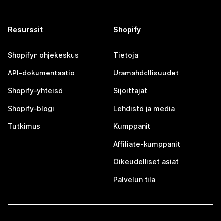
Resurssit
Shopify
Shopifyn ohjekeskus
Tietoja
API-dokumentaatio
Uramahdollisuudet
Shopify-yhteisö
Sijoittajat
Shopify-blogi
Lehdistö ja media
Tutkimus
Kumppanit
Affiliate-kumppanit
Oikeudelliset asiat
Palvelun tila