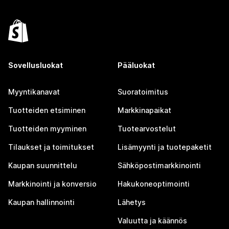
Sovellusluokat
Pääluokat
Myyntikanavat
Suoratoimitus
Tuotteiden etsiminen
Markkinapaikat
Tuotteiden myyminen
Tuotearvostelut
Tilaukset ja toimitukset
Lisämyynti ja tuotepaketit
Kaupan suunnittelu
Sähköpostimarkkinointi
Markkinointi ja konversio
Hakukoneoptimointi
Kaupan hallinnointi
Lähetys
Valuutta ja käännös