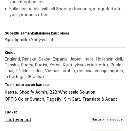
variant option edit
Fully compatible with all Shopify discounts, integrated into
your products offer
Suosittu samankaltaisissa kaupoissa
Sijaintipaikka Yhdysvallat
Kielet
Englanti, Ranska, Saksa, Espanja, Japani, Italia, Hollannin kieli,
Tanska, Suomi, Ruotsi, Korea, Kiina (yksinkertaistettu), Puola,
Thai, Tšekki, Turkki, Vietnam, arabia, romania, venäjä, heprea,
ja Portugali (Brasilia)
Toimii seuraavan kanssa:
Kassa
Shopify Admin
B2B/Wholesale Solution
OPTIS Color Swatch
Pagefly
SimiCart
Translate & Adapt
Luokat
Tuoteversiot
Näytä ominaisuudet