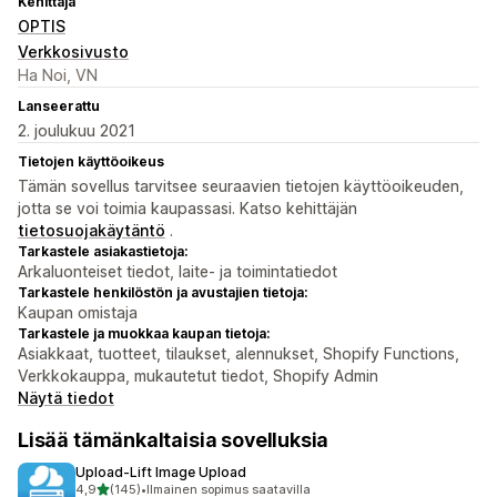
Kehittäjä
OPTIS
Verkkosivusto
Ha Noi, VN
Lanseerattu
2. joulukuu 2021
Tietojen käyttöoikeus
Tämän sovellus tarvitsee seuraavien tietojen käyttöoikeuden,
jotta se voi toimia kaupassasi. Katso kehittäjän
tietosuojakäytäntö
.
Tarkastele asiakastietoja:
Arkaluonteiset tiedot, laite- ja toimintatiedot
Tarkastele henkilöstön ja avustajien tietoja:
Kaupan omistaja
Tarkastele ja muokkaa kaupan tietoja:
Asiakkaat, tuotteet, tilaukset, alennukset, Shopify Functions,
Verkkokauppa, mukautetut tiedot, Shopify Admin
Näytä tiedot
Lisää tämänkaltaisia sovelluksia
Upload‑Lift Image Upload
/ 5 tähteä
4,9
(145)
•
Ilmainen sopimus saatavilla
145 arvostelua yhteensä