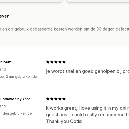
geven
de en op gebruik gebaseerde kosten worden om de 30 dagen gefact
ebloem
and
je wordt snel en goed geholpen bij p
er 2 uur gebruiken de
usthaves by Yara
and
it works great, i love using it in my on
nden gebruiken de
questions. I could really recommend th
Thank you Optis!