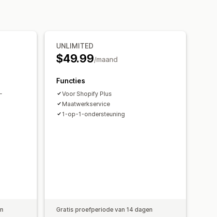
ergave
es
Uitbreidingen
UNLIMITED
ngen instellen
$49.99
/maand
eer
Beschikbaarheid van voorraad
Functies
 updates
Automatische updates
-
Voor Shopify Plus
Maatwerkservice
1-op-1-ondersteuning
en
Gratis proefperiode van 14 dagen