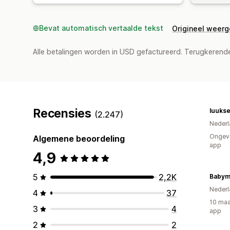
Bevat automatisch vertaalde tekst
Origineel weer
Alle betalingen worden in USD gefactureerd. Terugkeren
Recensies
luuks
(2.247)
Nederl
Ongeve
Algemene beoordeling
app
4,9
5
2,2K
Babym
Nederl
4
37
10 maa
3
4
app
2
2