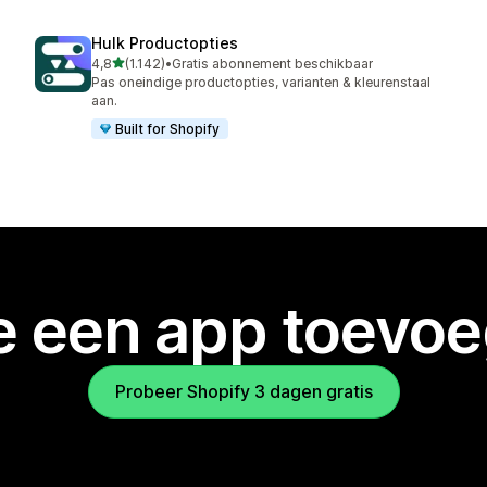
Hulk Productopties
van 5 sterren
4,8
(1.142)
•
Gratis abonnement beschikbaar
1142 recensies in totaal
Pas oneindige productopties, varianten & kleurenstaal
aan.
Built for Shopify
je een app toevo
Probeer Shopify 3 dagen gratis