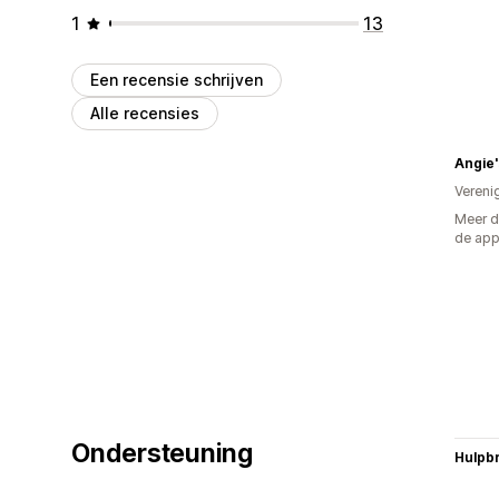
1
13
Een recensie schrijven
Alle recensies
Vereni
Meer d
de ap
Ondersteuning
Hulpb