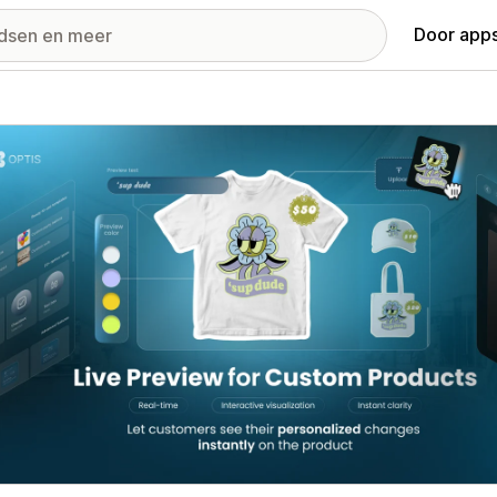
Door apps
ij met uitgelichte afbeeldingen