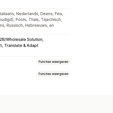
taliaans, Nederlands, Deens, Fins,
digd), Pools, Thais, Tsjechisch,
ns, Russisch, Hebreeuws, en
2B/Wholesale Solution
t
Translate & Adapt
Functies weergeven
Functies weergeven
ke logica
Lettertypen
Datums
uploaden
ingen
ZIP
Aangepaste regels
n
Keuzeknoppen
g
Aangepaste CSS
orbeeld
Vertaling
ype
Bestandsconversie
Voorbeeld