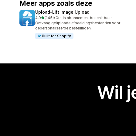
Meer apps zoals deze
Upload‑Lift Image Upload
van 5 sterren
4,9
(145)
•
Gratis abonnement beschikbaar
145 recensies in totaal
Ontvang geüploade afbeeldingsbestanden voor
gepersonaliseerde bestellingen.
Built for Shopify
Wil 