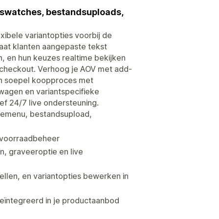
, swatches, bestandsuploads,
xibele variantopties voorbij de
Laat klanten aangepaste tekst
, en hun keuzes realtime bekijken
 checkout. Verhoog je AOV met add-
en soepel koopproces met
wagen en variantspecifieke
ef 24/7 live ondersteuning.
uzemenu, bestandsupload,
n voorraadbeheer
n, graveeroptie en live
len, en variantopties bewerken in
geïntegreerd in je productaanbod