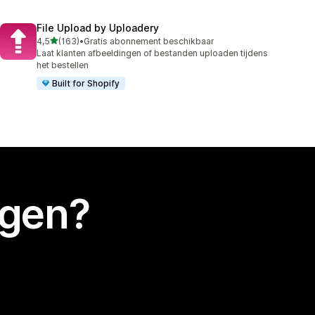
File Upload by Uploadery
van 5 sterren
4,5
(163)
•
Gratis abonnement beschikbaar
163 recensies in totaal
Laat klanten afbeeldingen of bestanden uploaden tijdens
het bestellen
Built for Shopify
egen?