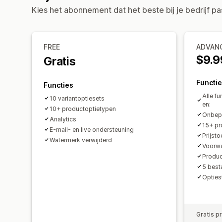
Kies het abonnement dat het beste bij je bedrijf pa
FREE
ADVAN
$9.9
Gratis
Functi
Functies
Alle f
10 variantoptiesets
en:
10+ productoptietypen
Onbepe
Analytics
15+ pr
E-mail- en live ondersteuning
Prijst
Watermerk verwijderd
Voorwa
Produc
5 best
Opties
Gratis p