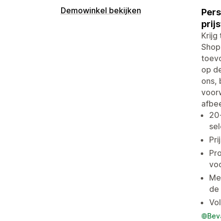
Demowinkel bekijken
Pers
prij
Krijg
Shopi
toevo
op d
ons,
voorw
afbee
20+
sel
Pri
Pro
vo
Mee
de
Vol
Bev