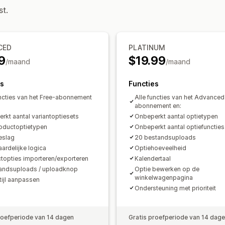
Importeren en exporteren
Variantwe
Importeren en exporteren
st.
Prijs
Voorwaardelijke prijzen
Kortingsopti
CED
PLATINUM
Prijsstijging voor varianten
Afschrijvi
9
$19.99
/maand
/maand
Voorraad
Niet op voorraad verbergen
SKU-beh
es
Functies
Weergave van voorraad
Handmatige
uncties van het Free-abonnement
Alle functies van het Advanced
abonnement en:
rkt aantal variantoptiesets
Onbeperkt aantal optietypen
oductoptietypen
Onbeperkt aantal optiefuncties
oeslag
20 bestandsuploads
ardelijke logica
Optiehoeveelheid
topties importeren/exporteren
Kalendertaal
andsuploads / uploadknop
Optie bewerken op de
winkelwagenpagina
tijl aanpassen
Ondersteuning met prioriteit
roefperiode van 14 dagen
Gratis proefperiode van 14 dag