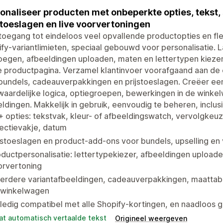
onaliseer producten met onbeperkte opties, tekst
stoeslagen en live voorvertoningen
 toegang tot eindeloos veel opvallende productopties en fle
fy-variantlimieten, speciaal gebouwd voor personalisatie. 
egen, afbeeldingen uploaden, maten en lettertypen kiezen
e productpagina. Verzamel klantinvoer voorafgaand aan de
 bundels, cadeauverpakkingen en prijstoeslagen. Creëer e
aardelijke logica, optiegroepen, bewerkingen in de winkel
ldingen. Makkelijk in gebruik, eenvoudig te beheren, inclusi
 opties: tekstvak, kleur- of afbeeldingswatch, vervolgke
ectievakje, datum
jstoeslagen en product-add-ons voor bundels, upselling e
ductpersonalisatie: lettertypekiezer, afbeeldingen uploade
orvertoning
rdere variantafbeeldingen, cadeauverpakkingen, maattabel
 winkelwagen
ledig compatibel met alle Shopify-kortingen, en naadloos 
at automatisch vertaalde tekst
Origineel weergeven