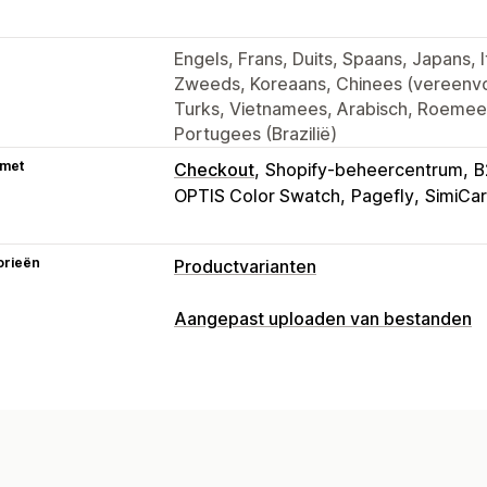
Engels, Frans, Duits, Spaans, Japans, I
Zweeds, Koreaans, Chinees (vereenvou
Turks, Vietnamees, Arabisch, Roemee
Portugees (Brazilië)
 met
Checkout
Shopify-beheercentrum
B
OPTIS Color Swatch
Pagefly
SimiCar
orieën
Productvarianten
Aanpassing
Aangepast uploaden van bestanden
Selectievakjes
Stalen
Voorwaardelij
Bestandstypes
Afmetingen
Dropdowns
Bestanden 
PNG
JPEG
PSD
PDF
Excel
Afbeeld
Meerdere opties selecteren
Aantalle
Aangepaste tekst
Cadeauverpakkin
Bestandsbeheer
Aangepaste HTML
Maattabellen
Vo
Tekst toevoegen
Aangepast lettert