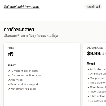
การปรับแต่ง
อัปโหลดไฟล์ที่กำหนดเอง
แสดงฟีเจอร์
ช่องทำเครื่องหมาย
ตัวอย่าง
ตรรกะแบบมีเงื่อนไข
แบบอักษร
วันที่
ประเภทไฟล์
ขนาด
ดรอปดาวน์
การอัปโหลดไฟล์
เลือกได้หลายรายการ
PNG
JPEG
PSD
PDF
Excel
รูปภาพ
ZIP
กฎที่กำหนดเอง
ตัวเลข
ปุ่มวิทยุ
ข้อความที่กำหนดเอง
การห่อของขวัญ
การกำหนดราคา
CSS ที่กำหนดเอง
HTML ที่กำหนดเอง
ตารางขนาด
ตัวอย่าง
การจัดการไฟล์
เลือกแผนที่เหมาะกับธุรกิจของคุณที่สุด
การแปล
นำเข้าและส่งออก
การแสดงตัวแปร
เพิ่มข้อความ
แบบอักษรที่กำหนดเอง
การแปลงไฟล์
ตัวอย่าง
นำเข้าและส่งออก
การกำหนดราคา
FREE
ADVANCED
การกำหนดราคาตามสภาพสินค้า
ตัวเลือกส่วนลด
ส่วนขยาย
$9.99
ฟรี
/ เดื
ค่าบริการตัวเลือกสินค้า
ค่าบริการการตั้งค่า
ฟีเจอร์
ฟีเจอร์
สินค้าคงคลัง
All features
10 variant option sets
ซ่อนสินค้าหมดสต็อก
การจัดการ SKU
ความพร้อมของสต็อกสินค้า
Unlimited va
10+ product option types
15+ product 
แสดงสินค้าในสต็อก
การอัปเดตด้วยตนเอง
อัปเดตอัตโนมัติ
Analytics
Price add-o
Email and live support
Conditional 
Watermark removed
Import/Expor
5 file upload
Customize op