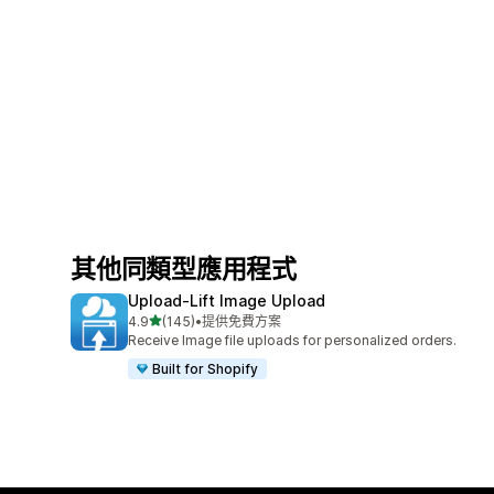
其他同類型應用程式
Upload‑Lift Image Upload
滿分 5 顆星
4.9
(145)
•
提供免費方案
共有 145 則評價
Receive Image file uploads for personalized orders.
Built for Shopify