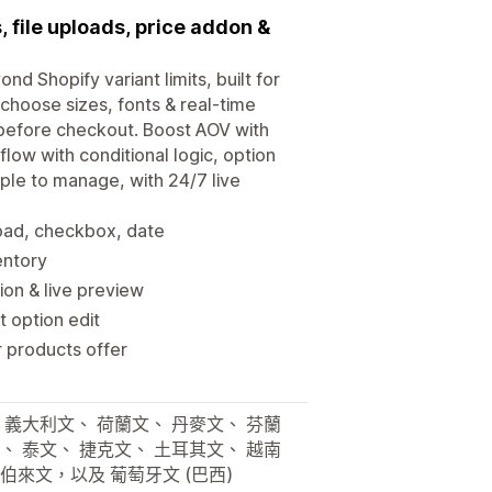
, file uploads, price addon &
nd Shopify variant limits, built for
choose sizes, fonts & real-time
 before checkout. Boost AOV with
low with conditional logic, option
mple to manage, with 24/7 live
load, checkbox, date
entory
ion & live preview
t option edit
r products offer
 義大利文、 荷蘭文、 丹麥文、 芬蘭
、 泰文、 捷克文、 土耳其文、 越南
伯來文，以及 葡萄牙文 (巴西)