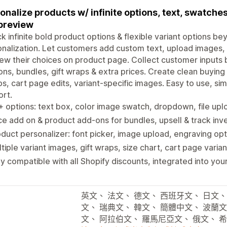
onalize products w/ infinite options, text, swatches
 preview
k infinite bold product options & flexible variant options beyo
nalization. Let customers add custom text, upload images, 
ew their choices on product page. Collect customer inputs
ns, bundles, gift wraps & extra prices. Create clean buying f
s, cart page edits, variant-specific images. Easy to use, si
rt.
 options: text box, color image swatch, dropdown, file up
ce add on & product add-ons for bundles, upsell & track inv
duct personalizer: font picker, image upload, engraving opt
tiple variant images, gift wraps, size chart, cart page varian
ly compatible with all Shopify discounts, integrated into you
英文、 法文、 德文、 西班牙文、 日文、
文、 瑞典文、 韓文、 簡體中文、 波蘭文
文、 阿拉伯文、 羅馬尼亞文、 俄文、 希