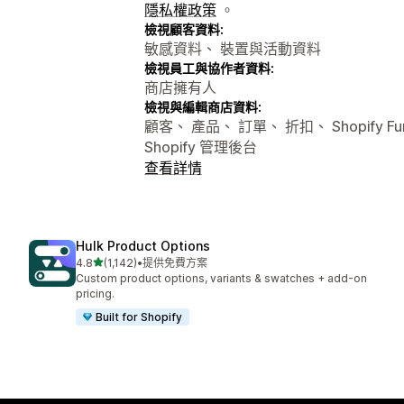
隱私權政策
。
檢視顧客資料:
敏感資料、 裝置與活動資料
檢視員工與協作者資料:
商店擁有人
檢視與編輯商店資料:
顧客、 產品、 訂單、 折扣、 Shopify F
Shopify 管理後台
查看詳情
Hulk Product Options
滿分 5 顆星
4.8
(1,142)
•
提供免費方案
共有 1142 則評價
Custom product options, variants & swatches + add-on
pricing.
Built for Shopify