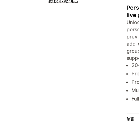
檢視示範商店
Pers
live
Unloc
perso
previ
add-o
group
suppo
20+
Pri
Pro
Mul
Ful
語言