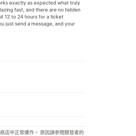
orks exactly as expected what truly
blazing fast, and there are no hidden
it 12 to 24 hours for a ticket
ou just send a message, and your
商店中正常運作。 原因請參閱開發者的