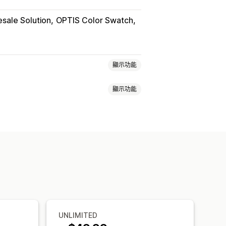
sale Solution
OPTIS Color Swatch
顯示功能
顯示功能
尺寸
下拉式選單
檔案上傳
多重選擇
 CSS
自訂 HTML
尺寸表
預覽
P
自訂規則
入和匯出
設定收費
庫存可用性
顯示庫存
手動更新
UNLIMITED