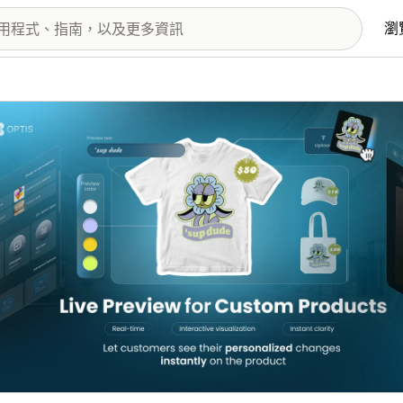
瀏
圖片圖庫