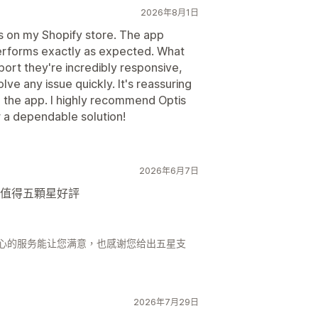
2026年8月1日
is on my Shopify store. The app
performs exactly as expected. What
port they're incredibly responsive,
olve any issue quickly. It's reassuring
d the app. I highly recommend Optis
r a dependable solution!
2026年6月7日
值得五顆星好評
细心的服务能让您满意，也感谢您给出五星支
2026年7月29日