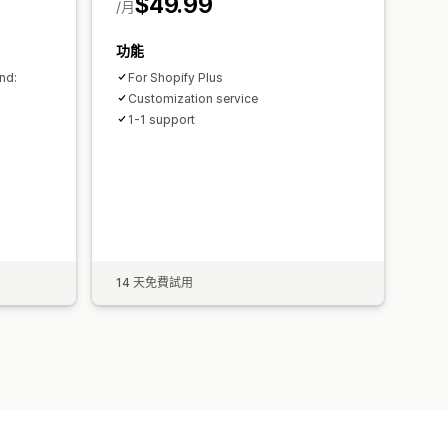
$49.99
/月
功能
nd:
For Shopify Plus
Customization service
1-1 support
14 天免費試用