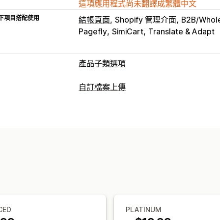
這項應用程式尚未翻譯成繁體中文
下項目搭配使用
結帳頁面
Shopify 管理介面
B2B/Whole
Pagefly
SimiCart
Translate & Adapt
產品子類選項
自訂
自訂檔案上傳
核取方塊
色樣
條件邏輯
字型
日期
檔案類型
數字
選項按鈕
自訂文字
禮品包裝
自訂
PNG
JPEG
PSD
PDF
Excel
圖片
ZI
翻譯
匯入和匯出
顯示子樣
檔案管理
定價
新增文字
自訂字型
檔案轉換
預覽
匯
條件定價
折扣選項
附加元件
子類加價
庫存
隱藏無庫存商品
存貨單位 (SKU) 管理
自動更新
CED
PLATINUM