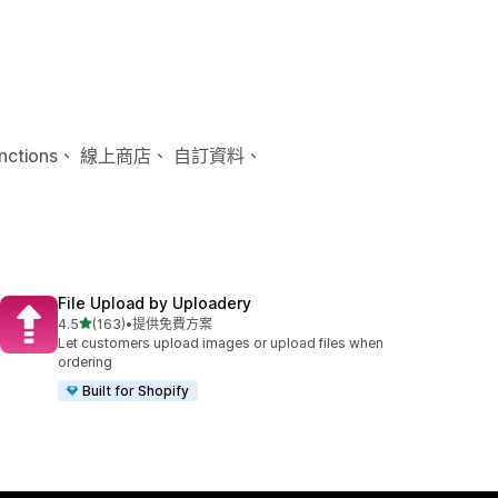
unctions、 線上商店、 自訂資料、
File Upload by Uploadery
滿分 5 顆星
4.5
(163)
•
提供免費方案
共有 163 則評價
Let customers upload images or upload files when
ordering
Built for Shopify