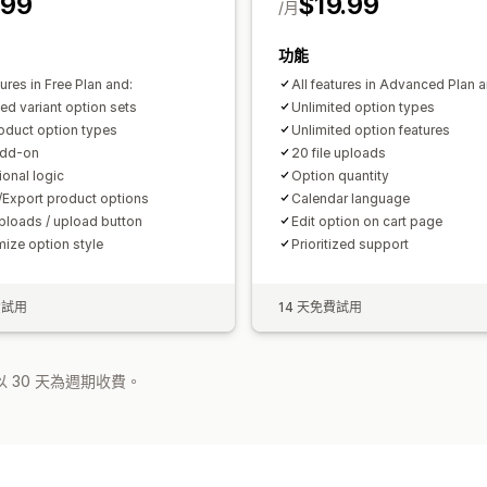
.99
$19.99
/月
功能
tures in Free Plan and:
All features in Advanced Plan a
ted variant option sets
Unlimited option types
oduct option types
Unlimited option features
add-on
20 file uploads
ional logic
Option quantity
/Export product options
Calendar language
uploads / upload button
Edit option on cart page
ize option style
Prioritized support
費試用
14 天免費試用
 30 天為週期收費。