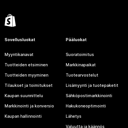
Sovellusluokat
Pääluokat
Myyntikanavat
Suoratoimitus
Tuotteiden etsiminen
Markkinapaikat
Tuotteiden myyminen
Tuotearvostelut
Tilaukset ja toimitukset
Lisämyynti ja tuotepaketit
Kaupan suunnittelu
Sähköpostimarkkinointi
Markkinointi ja konversio
Hakukoneoptimointi
Kaupan hallinnointi
Lähetys
Valuutta ja käännös