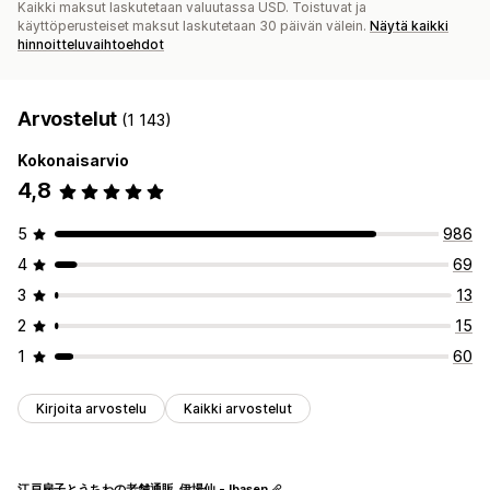
Kaikki maksut laskutetaan valuutassa USD. Toistuvat ja
käyttöperusteiset maksut laskutetaan 30 päivän välein.
Näytä kaikki
hinnoitteluvaihtoehdot
Arvostelut
(1 143)
Kokonaisarvio
4,8
5
986
4
69
3
13
2
15
1
60
Kirjoita arvostelu
Kaikki arvostelut
江戸扇子とうちわの老舗通販_伊場仙 - Ibasen