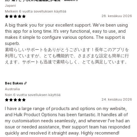
Japani
Melkein 6 vuotta sovelluksen käyttöä
28. kesäkuu 2026
A big thank you for your excellent support. We’ve been using
this app for a long time. It’s very functional, easy to use, and
makes it simple to configure various options. The support is
superb.
素晴らしいサポートをありがとうございます！長年このアプリを
利用していますが、とても機能的で、さまざまな設定も簡単に行
えます。サポートも迅速で素晴らしく、とても満足しています。
Bec Bakes
Australia
Noin 6 vuotta sovelluksen käyttöä
24. kesäkuu 2026
I have a large range of products and options on my website,
and Hulk Product Options has been fantastic. It handles all of
my customisation needs seamlessly, and whenever I've had an
issue or needed assistance, their support team has responded
quickly and resolved it straight away. Highly recommend!