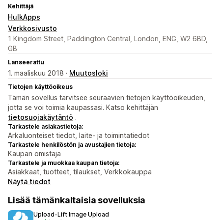
Kehittäjä
HulkApps
Verkkosivusto
1 Kingdom Street, Paddington Central, London, ENG, W2 6BD,
GB
Lanseerattu
1. maaliskuu 2018 ·
Muutosloki
Tietojen käyttöoikeus
Tämän sovellus tarvitsee seuraavien tietojen käyttöoikeuden,
jotta se voi toimia kaupassasi. Katso kehittäjän
tietosuojakäytäntö
.
Tarkastele asiakastietoja:
Arkaluonteiset tiedot, laite- ja toimintatiedot
Tarkastele henkilöstön ja avustajien tietoja:
Kaupan omistaja
Tarkastele ja muokkaa kaupan tietoja:
Asiakkaat, tuotteet, tilaukset, Verkkokauppa
Näytä tiedot
Lisää tämänkaltaisia sovelluksia
Upload‑Lift Image Upload