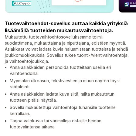
Tuotevaihtoehdot-sovellus auttaa kaikkia yrityksiä
lisäämällä tuotteiden mukautusvaihtoehtoja.
Mukautettu tuotevaihtoehtosovelluksemme toimii
suodattimena, mukauttajana ja niputtajana, edistäen myyntiä.
Asiakkaat voivat ladata kuvia haluamistaan tuotteista ja tehdä
joukkomuokkauksia. Sovellus tukee tuonti-/vientivaihtoehtoja,
ja vaihtoehtojoukkoja.
Anna asiakkaiden personoida tuotteitaan useilla eri
vaihtoehdoilla.
Myymälän ulkoasun, tekstiviestien ja muun näytön täysi
räätälöinti.
Anna asiakkaiden ladata kuva siitä, miltä mukautetun
tuotteen pitäisi näyttää.
Sovella mukautettuja vaihtoehtoja tuhansille tuotteille
kerrallaan.
Tarjoa valokuvia tai värimalleja ostajille heidän
tuotevalintansa aikana.