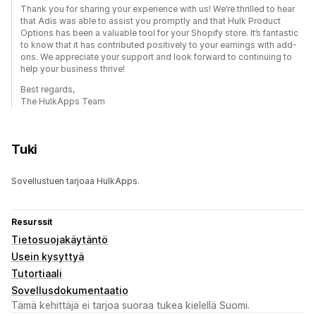
Thank you for sharing your experience with us! We’re thrilled to hear
that Adis was able to assist you promptly and that Hulk Product
Options has been a valuable tool for your Shopify store. It’s fantastic
to know that it has contributed positively to your earnings with add-
ons. We appreciate your support and look forward to continuing to
help your business thrive!
Best regards,
The HulkApps Team
Tuki
Sovellustuen tarjoaa HulkApps.
Resurssit
Tietosuojakäytäntö
Usein kysyttyä
Tutortiaali
Sovellusdokumentaatio
Tämä kehittäjä ei tarjoa suoraa tukea kielellä Suomi.