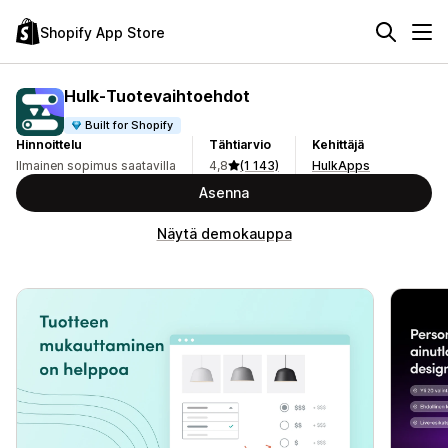
Shopify App Store
Hulk‑Tuotevaihtoehdot
Built for Shopify
Hinnoittelu
Tähtiarvio
Kehittäjä
Ilmainen sopimus saatavilla
4,8
(1 143)
HulkApps
Asenna
Näytä demokauppa