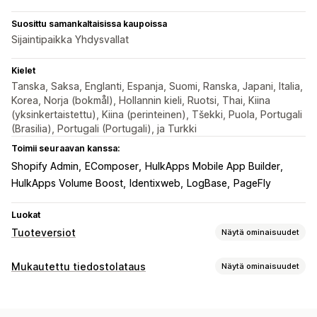
Suosittu samankaltaisissa kaupoissa
Sijaintipaikka Yhdysvallat
Kielet
Tanska, Saksa, Englanti, Espanja, Suomi, Ranska, Japani, Italia,
Korea, Norja (bokmål), Hollannin kieli, Ruotsi, Thai, Kiina
(yksinkertaistettu), Kiina (perinteinen), Tšekki, Puola, Portugali
(Brasilia), Portugali (Portugali), ja Turkki
Toimii seuraavan kanssa:
Shopify Admin
EComposer
HulkApps Mobile App Builder
HulkApps Volume Boost
Identixweb
LogBase
PageFly
Luokat
Tuoteversiot
Näytä ominaisuudet
Mukautukset
Mukautettu tiedostolataus
Näytä ominaisuudet
Valintaruudut
Väriruudut
Ehdollinen logiikka
Fontit
Tiedostotyypit
Päivämäärät
Mitat
Pudotusvalikot
PNG
JPEG
PSD
PDF
Excel
Kuvat
Videot
ZIP