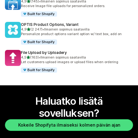
/ 5 tähteä
4,9
(145)
•
Ilmainen sopimus saatavilla
145 arvostelua yhteensä
Receive Image file uploads for personalized orders.
Built for Shopify
OPTIS Product Options, Variant
/ 5 tähteä
4,9
(2 247)
•
Ilmainen sopimus saatavilla
2247 arvostelua yhteensä
Personalize product options variant option w/ text box, add on
Built for Shopify
File Upload by Uploadery
/ 5 tähteä
4,5
(163)
•
Ilmainen sopimus saatavilla
163 arvostelua yhteensä
Let customers upload images or upload files when ordering
Built for Shopify
Haluatko lisätä
sovelluksen?
Kokeile Shopifyta ilmaiseksi kolmen päivän ajan