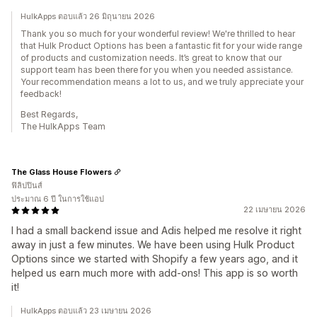
HulkApps ตอบแล้ว 26 มิถุนายน 2026
Thank you so much for your wonderful review! We're thrilled to hear
that Hulk Product Options has been a fantastic fit for your wide range
of products and customization needs. It’s great to know that our
support team has been there for you when you needed assistance.
Your recommendation means a lot to us, and we truly appreciate your
feedback!
Best Regards,
The HulkApps Team
The Glass House Flowers
ฟิลิปปินส์
ประมาณ 6 ปี ในการใช้แอป
22 เมษายน 2026
I had a small backend issue and Adis helped me resolve it right
away in just a few minutes. We have been using Hulk Product
Options since we started with Shopify a few years ago, and it
helped us earn much more with add-ons! This app is so worth
it!
HulkApps ตอบแล้ว 23 เมษายน 2026