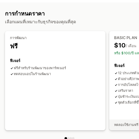
PNG
JPEG
PSD
PDF
Excel
รูปภาพ
วิดีโอ
ZIP
ตัวเลข
ปุ่มวิทยุ
ข้อความที่กำหนดเอง
การห่อของขวัญ
การกำหนดราคา
CSS ที่กำหนดเอง
HTML ที่กำหนดเอง
ตารางขนาด
ตัวอย่าง
เลือกแผนที่เหมาะกับธุรกิจของคุณที่สุด
นำเข้าและส่งออก
การแสดงตัวแปร
การกำหนดราคา
การพัฒนา
BASIC PLAN
การกำหนดราคาตามสภาพสินค้า
การกำหนดราคาแบบกำหนดเอง
$10
ฟรี
/ เดือน
การกำหนดราคาแบบไดนามิก
ส่วนขยาย
ค่าบริการตัวเลือกสินค้า
หรือ $100/ปี แ
ฟีเจอร์
สินค้าคงคลัง
ฟีเจอร์
ฟรีสำหรับร้านพัฒนาของพาร์ทเนอร์
ซ่อนสินค้าหมดสต็อก
การจัดการ SKU
ความพร้อมของสต็อกสินค้า
12 ประเภทตัว
ทดสอบแอปในร้านพัฒนา
แสดงสินค้าในสต็อก
อัปเดตอัตโนมัติ
ตัวอย่างสี/ภา
การอัปโหลดไ
เสริมราคา
ปุ่มชำระเงิน
ชุดตัวเลือกที่
ทดลองใช้งานฟรี 