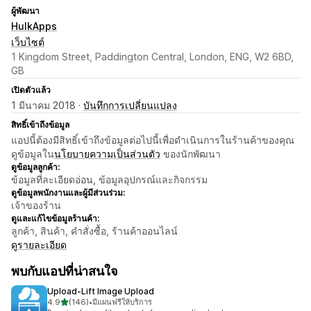
ผู้พัฒนา
HulkApps
เว็บไซต์
1 Kingdom Street, Paddington Central, London, ENG, W2 6BD,
GB
เปิดตัวแล้ว
1 มีนาคม 2018 ·
บันทึกการเปลี่ยนแปลง
สิทธิ์เข้าถึงข้อมูล
แอปนี้ต้องมีสิทธิ์เข้าถึงข้อมูลต่อไปนี้เพื่อดำเนินการในร้านค้าของคุณ
ดูข้อมูลใน
นโยบายความเป็นส่วนตัว
ของนักพัฒนา
ดูข้อมูลลูกค้า:
ข้อมูลที่ละเอียดอ่อน, ข้อมูลอุปกรณ์และกิจกรรม
ดูข้อมูลพนักงานและผู้มีส่วนร่วม:
เจ้าของร้าน
ดูและแก้ไขข้อมูลร้านค้า:
ลูกค้า, สินค้า, คำสั่งซื้อ, ร้านค้าออนไลน์
ดูรายละเอียด
พบกับแอปที่น่าสนใจ
Upload‑Lift Image Upload
เต็ม 5 ดาว
4.9
(146)
•
มีแผนฟรีให้บริการ
ทั้งหมด 146 รีวิว