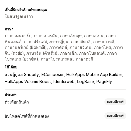
เป็นที่นิยมในร้านค้าแบบคุณ
ในสหรัฐอเมริกา
ภาษา
ภาษาเดนมาร์ก, ภาษาเยอรมัน, ภาษาอังกฤษ, ภาษาสเปน, ภาษา
ฟินแลนด์, ภาษาฝรั่งเศส, ภาษาญี่ปุ่น, ภาษาอิตาลี, ภาษาเกาหลี,
ภาษานอร์เวย์ (Bokmål), ภาษาดัตช์, ภาษาสวีเดน, ภาษาไทย, ภาษา
จีน (ตัวย่อ), ภาษาจีน (ตัวเต็ม), ภาษาเช็ก, ภาษาโปแลนด์, ภาษา
โปรตุเกส (บราซิล), ภาษาโปรตุเกสและ ภาษาตุรกี
ใช้ได้กับ
ส่วนผู้ดูแล Shopify
EComposer
HulkApps Mobile App Builder
HulkApps Volume Boost
Identixweb
LogBase
PageFly
ประเภท
ตัวเลือกสินค้า
แสดงฟีเจอร์
การปรับแต่ง
อัปโหลดไฟล์ที่กำหนดเอง
แสดงฟีเจอร์
ช่องทำเครื่องหมาย
ตัวอย่าง
ตรรกะแบบมีเงื่อนไข
แบบอักษร
วันที่
ประเภทไฟล์
ขนาด
ดรอปดาวน์
การอัปโหลดไฟล์
เลือกได้หลายรายการ