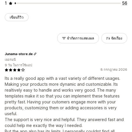
1
56
เขียนรีวิว
จำกัดการแสดงผล
จัดเรียง
Junama-store.de
เยอรมนี
9 วัน ในการใช้แอป
8 กรกฎาคม 2026
Its a really good app with a vast variety of different usages.
Making your products more dynamic and customizable. Its
realtively easy to handle and works very good. The many
templates make it so that you can implement these features
pretty fast. Having your cutomers engage more with your
products, customizing them or adding accessories is very
useful.
The support is very nice and helpful. They answered fast and
could help me exactly the way I needed.
But the app also has its limits. I personally couldnt find all