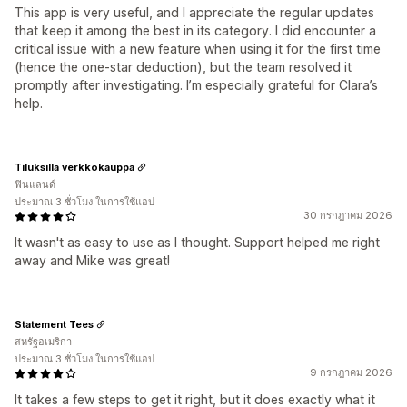
This app is very useful, and I appreciate the regular updates
that keep it among the best in its category. I did encounter a
critical issue with a new feature when using it for the first time
(hence the one-star deduction), but the team resolved it
promptly after investigating. I’m especially grateful for Clara’s
help.
Tiluksilla verkkokauppa
ฟินแลนด์
ประมาณ 3 ชั่วโมง ในการใช้แอป
30 กรกฎาคม 2026
It wasn't as easy to use as I thought. Support helped me right
away and Mike was great!
Statement Tees
สหรัฐอเมริกา
ประมาณ 3 ชั่วโมง ในการใช้แอป
9 กรกฎาคม 2026
It takes a few steps to get it right, but it does exactly what it