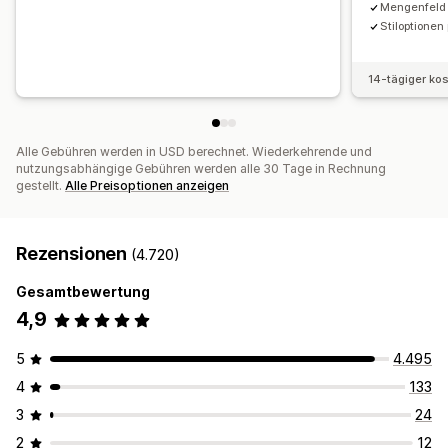
Mengenfeld 
Stiloptione
14-tägiger ko
Alle Gebühren werden in USD berechnet. Wiederkehrende und
nutzungsabhängige Gebühren werden alle 30 Tage in Rechnung
gestellt.
Alle Preisoptionen anzeigen
Rezensionen
(4.720)
Gesamtbewertung
4,9
5
4.495
4
133
3
24
2
12