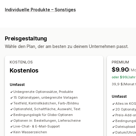
Anpassung
Individuelle Produkte – Sonstiges
Kontrollkästchen
Farbfelder
Bedingte Logik
Schriftarten
Daten
Dimensionen
Dropdowns
Datei-Upload
Mehrfachauswahl
Nummern
Optionsschaltflächen
Preisgestaltung
Benutzerdefinierter Text
Geschenkverpackung
Wähle den Plan, der am besten zu deinem Unternehmen passt.
Benutzerdefinierte CSS
Benutzerdefiniertes HTML
Größentabellen
Vorschau
Übersetzung
KOSTENLOS
PREMIUM
Import und Export
Variantenanzeige
$9.90
Kostenlos
/ M
Preisgestaltung
oder $99/Jahr 
Bedingte Preisgestaltung
Individuelle Preise
39,9 $/Monat f
Umfasst
Dynamische Preise
Add-ons
Variantenaufschläge
Unbegrenzte Optionssätze, Produkte
Umfasst
15 Optionstypen, unbegrenzte Vorlagen
Einrichtungsgebühren
Prämienaufschläge
Textfeld, Kontrollkästchen, Farb-/Bildmu
Alles im K
Optionsfeld, Schaltfläche, Auswahl, Text
20 Optionsty
Inventar
Bedingungslogik für Globo-Optionen
Preis-Add-o
Ausverkaufte Artikel ausblenden
SKU-Verwaltung
Optionen in: Bestellungen, Lieferscheine
Bedingungsl
Manuelle Updates
Automatische Updates
Live-Chat- & E-Mail-Support
Dateiupload
Kein Wasserzeichen
Datum/Uhrzei