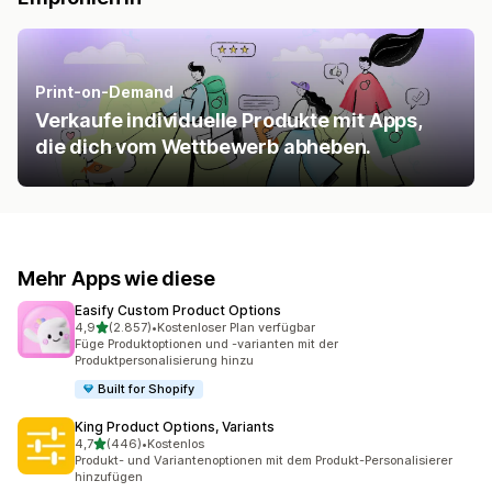
Print-on-Demand
Verkaufe individuelle Produkte mit Apps,
die dich vom Wettbewerb abheben.
Mehr Apps wie diese
Easify Custom Product Options
von 5 Sternen
4,9
(2.857)
•
Kostenloser Plan verfügbar
2857 Rezensionen insgesamt
Füge Produktoptionen und -varianten mit der
Produktpersonalisierung hinzu
Built for Shopify
King Product Options, Variants
von 5 Sternen
4,7
(446)
•
Kostenlos
446 Rezensionen insgesamt
Produkt- und Variantenoptionen mit dem Produkt-Personalisierer
hinzufügen