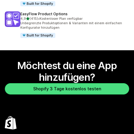
Built for Shopify
EasyFlow Product Options
von 5 Sternen
4,9
(415)
•
Kostenloser Plan verfügbar
415 Rezensionen insgesamt
Unbegrenzte Produktoptionen & Varianten mit einem einfachen
Konfigurator hinzufügen
Built for Shopify
Möchtest du eine App
hinzufügen?
Shopify 3 Tage kostenlos testen