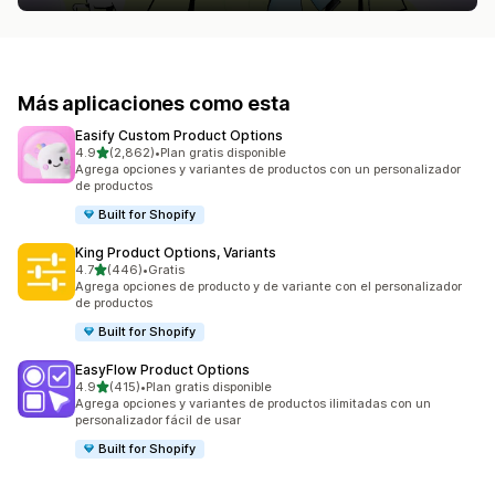
Más aplicaciones como esta
Easify Custom Product Options
de 5 estrellas
4.9
(2,862)
•
Plan gratis disponible
2862 reseñas en total
Agrega opciones y variantes de productos con un personalizador
de productos
Built for Shopify
King Product Options, Variants
de 5 estrellas
4.7
(446)
•
Gratis
446 reseñas en total
Agrega opciones de producto y de variante con el personalizador
de productos
Built for Shopify
EasyFlow Product Options
de 5 estrellas
4.9
(415)
•
Plan gratis disponible
415 reseñas en total
Agrega opciones y variantes de productos ilimitadas con un
personalizador fácil de usar
Built for Shopify