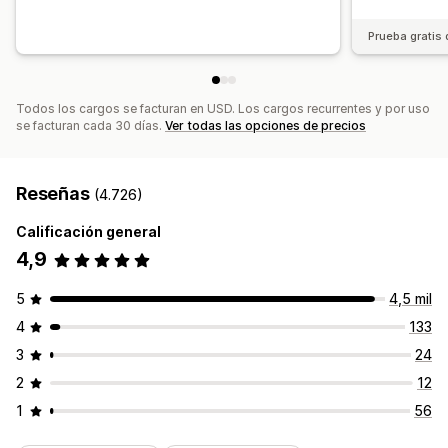
Prueba gratis 
Todos los cargos se facturan en USD. Los cargos recurrentes y por uso
se facturan cada 30 días.
Ver todas las opciones de precios
Reseñas
(4.726)
Calificación general
4,9
5
4,5 mil
4
133
3
24
2
12
1
56