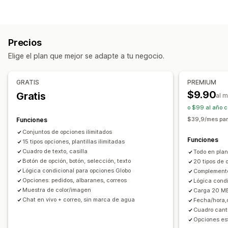
Casillas de verificación
Muestras
Lógica condicional
Fuentes
Fechas
Dimensiones
Menús desplegables
Subida de archivos
Selección múltiple
Números
Precios
Botones de opciones
Texto personalizado
Elige el plan que mejor se adapte a tu negocio.
Envoltura de regalo
CSS personalizado
HTML personalizado
Tablas de tallas
Vista previa
GRATIS
PREMIUM
Traducción
Importar y exportar
Visualización de variantes
$9.90
Gratis
al 
Precios
o $99 al año c
Fijación de precios condicional
Precios personalizados
$39,9/mes par
Funciones
Precios dinámicos
Complementos
Conjuntos de opciones ilimitados
Funciones
15 tipos opciones, plantillas ilimitadas
Costos adicionales de variantes
Cargos de configuración
Cuadro de texto, casilla
Todo en pla
Costos adicionales de prima
Botón de opción, botón, selección, texto
20 tipos de 
Lógica condicional para opciones Globo
Complementos
Inventario
Opciones: pedidos, albaranes, correos
Lógica condi
Ocultar existencias agotadas
Gestión de SKU
Muestra de color/imagen
Carga 20 MB
Chat en vivo + correo, sin marca de agua
Fecha/hora,c
Actualizaciones manuales
Actualizaciones automáticas
Cuadro canti
Opciones est