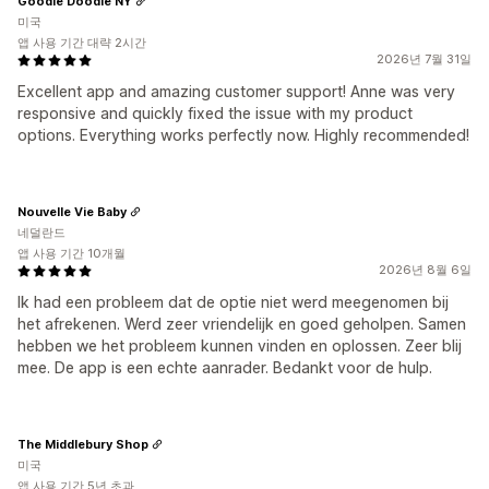
Goodie Doodie NY
미국
앱 사용 기간 대략 2시간
2026년 7월 31일
Excellent app and amazing customer support! Anne was very
responsive and quickly fixed the issue with my product
options. Everything works perfectly now. Highly recommended!
Nouvelle Vie Baby
네덜란드
앱 사용 기간 10개월
2026년 8월 6일
Ik had een probleem dat de optie niet werd meegenomen bij
het afrekenen. Werd zeer vriendelijk en goed geholpen. Samen
hebben we het probleem kunnen vinden en oplossen. Zeer blij
mee. De app is een echte aanrader. Bedankt voor de hulp.
The Middlebury Shop
미국
앱 사용 기간 5년 초과