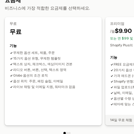
요금제
가져오기 및 내보내기
이형 상품 표시
비즈니스에 가장 적합한 요금제를 선택하세요.
가격 책정
조건제 가격 책정
사용자 지정 가격 책정
동적 가격
무료
프리미엄
추가 옵션 상품
이형 상품 추가 요금
설정 요금
$9.90
무료
/월
프리미엄 추가 요금
또는 연 $99 및
Shopify Plus
기능
재고
무제한 옵션 세트, 제품, 주문
품절 상품 숨기기
SKU 관리
수동 업데이트
자동 업데이트
기능
15가지 옵션 유형, 무제한 템플릿
텍스트 상자, 체크박스, 색상/이미지 견본
FREE 요금제
라디오 버튼, 버튼, 선택, 텍스트 영역
20가지 옵션
Globo 옵션의 조건 로직
가격 애드온 (
옵션 위치: 주문, 패킹 슬립, 이메일
Shopify 
라이브 채팅 및 이메일 지원, 워터마크 없음
파일 업로드(최
날짜, 이메일,
옵션별 수량 
테마에 맞는 
14일 무료 체험