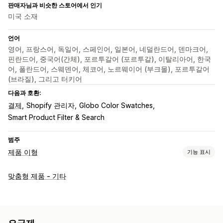
판매자님과 비슷한 스토어에서 인기
미국 소재
언어
영어, 프랑스어, 독일어, 스페인어, 일본어, 네덜란드어, 덴마크어,
핀란드어, 중국어(간체), 포르투갈어 (포르투갈), 이탈리아어, 한국
어, 폴란드어, 스웨덴어, 체코어, 노르웨이어 (부크몰), 포르투갈어
(브라질), 그리고 터키어
다음과 호환:
결제
Shopify 관리자
Globo Color Swatches
Smart Product Filter & Search
범주
제품 이형
기능 표시
맞춤 설정
맞춤형 제품 - 기타
확인란
견본
조건 논리
글꼴
날짜
치수
드롭다운
파일 업로드
다중 선택
숫자
라디오 버튼
사용자 지정 텍스트
선물 포장
사용자 지정 CSS
사용자 지정 HTML
사이즈 표
미리 보기
번역