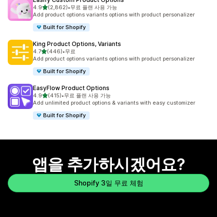
별 5개 중
4.9
(2,862)
•
무료 플랜 사용 가능
총 리뷰 2862개
Add product options variants options with product personalizer
Built for Shopify
King Product Options, Variants
별 5개 중
4.7
(446)
•
무료
총 리뷰 446개
Add product options variants options with product personalizer
Built for Shopify
EasyFlow Product Options
별 5개 중
4.9
(415)
•
무료 플랜 사용 가능
총 리뷰 415개
Add unlimited product options & variants with easy customizer
Built for Shopify
앱을 추가하시겠어요?
Shopify 3일 무료 체험