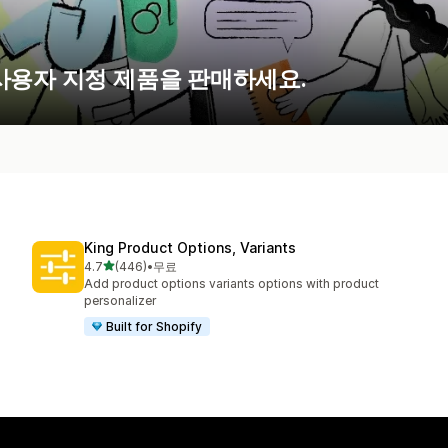
사용자 지정 제품을 판매하세요.
King Product Options, Variants
별 5개 중
4.7
(446)
•
무료
총 리뷰 446개
Add product options variants options with product
personalizer
Built for Shopify