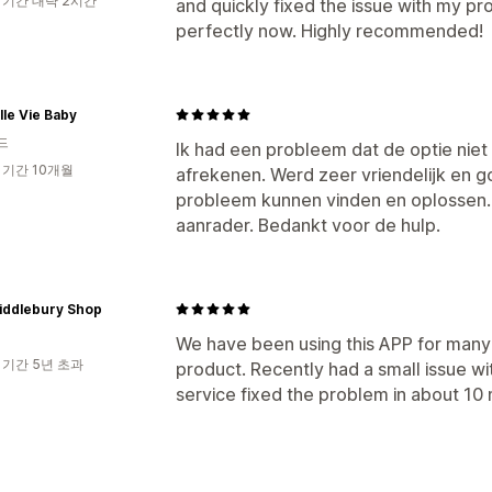
 기간 대략 2시간
and quickly fixed the issue with my pr
perfectly now. Highly recommended!
le Vie Baby
드
Ik had een probleem dat de optie nie
 기간 10개월
afrekenen. Werd zeer vriendelijk en
probleem kunnen vinden en oplossen. 
aanrader. Bedankt voor de hulp.
iddlebury Shop
We have been using this APP for many 
 기간 5년 초과
product. Recently had a small issue w
service fixed the problem in about 10 