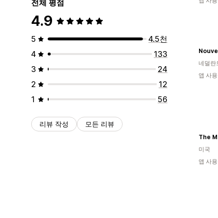
앱 사용
전체 평점
4.9
5
4.5천
Nouvel
4
133
네덜란
3
24
앱 사용
2
12
1
56
리뷰 작성
모든 리뷰
The M
미국
앱 사용