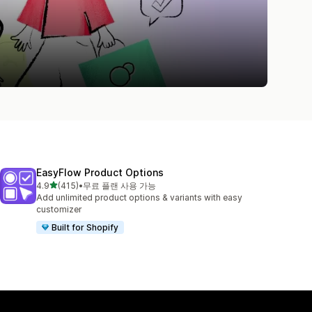
EasyFlow Product Options
별 5개 중
4.9
(415)
•
무료 플랜 사용 가능
총 리뷰 415개
Add unlimited product options & variants with easy
customizer
Built for Shopify