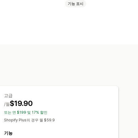
기능 표시
수
드롭다운
파일 업로드
다중 선택
선물 포장
사용자 지정 CSS
기
번역
가져오기 및 내보내기
동적 가격
추가 옵션 상품
 추가 요금
고급
이트
자동 업데이트
$19.90
/월
또는 연 $199 및 17% 할인
Shopify Plus의 경우 월 $59.9
기능