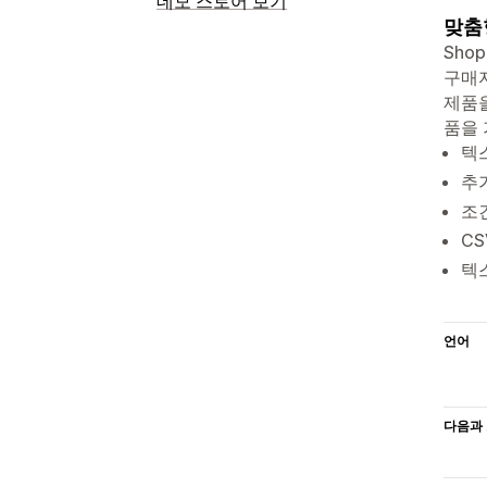
데모 스토어 보기
맞춤
Sho
구매
제품을
품을 
텍
추
조
C
텍
언어
다음과 