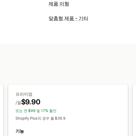
제품 이형
맞춤 설정
맞춤형 제품 - 기타
확인란
견본
조건 논리
글꼴
날짜
치
숫자
라디오 버튼
사용자 지정 텍스트
사용자 지정 HTML
사이즈 표
미리 보
이형 상품 표시
가격 책정
조건제 가격 책정
사용자 지정 가격 책정
이형 상품 추가 요금
설정 요금
프리미엄
재고
프리미엄
품절 상품 숨기기
SKU 관리
수동 업데
$9.90
/월
또는 연 $99 및 17% 할인
Shopify Plus의 경우 월 $39.9
기능