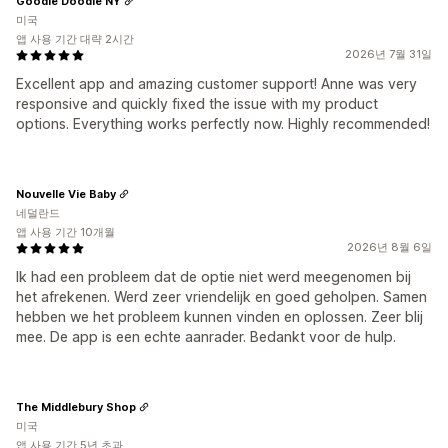
Goodie Doodie NY
미국
앱 사용 기간 대략 2시간
2026년 7월 31일
Excellent app and amazing customer support! Anne was very
responsive and quickly fixed the issue with my product
options. Everything works perfectly now. Highly recommended!
Nouvelle Vie Baby
네덜란드
앱 사용 기간 10개월
2026년 8월 6일
Ik had een probleem dat de optie niet werd meegenomen bij
het afrekenen. Werd zeer vriendelijk en goed geholpen. Samen
hebben we het probleem kunnen vinden en oplossen. Zeer blij
mee. De app is een echte aanrader. Bedankt voor de hulp.
The Middlebury Shop
미국
앱 사용 기간 5년 초과