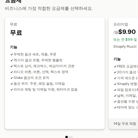
요금제
가져오기 및 내보내기
이형 상품 표시
비즈니스에 가장 적합한 요금제를 선택하세요.
가격 책정
조건제 가격 책정
사용자 지정 가격 책정
동적 가격
무료
프리미엄
추가 옵션 상품
이형 상품 추가 요금
설정 요금
$9.90
무료
/월
프리미엄 추가 요금
또는 연 $99 및
Shopify Plus
기능
재고
무제한 옵션 세트, 제품, 주문
품절 상품 숨기기
SKU 관리
수동 업데이트
자동 업데이트
기능
15가지 옵션 유형, 무제한 템플릿
텍스트 상자, 체크박스, 색상/이미지 견본
FREE 요금제
라디오 버튼, 버튼, 선택, 텍스트 영역
20가지 옵션
Globo 옵션의 조건 로직
가격 애드온 (
옵션 위치: 주문, 패킹 슬립, 이메일
Shopify 
라이브 채팅 및 이메일 지원, 워터마크 없음
파일 업로드(최
날짜, 이메일,
옵션별 수량 
테마에 맞는 
14일 무료 체험