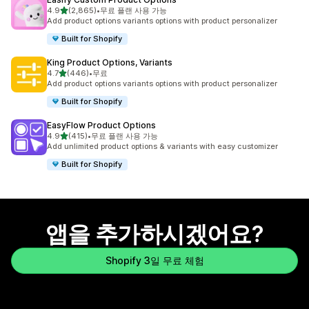
별 5개 중
4.9
(2,865)
•
무료 플랜 사용 가능
총 리뷰 2865개
Add product options variants options with product personalizer
Built for Shopify
King Product Options, Variants
별 5개 중
4.7
(446)
•
무료
총 리뷰 446개
Add product options variants options with product personalizer
Built for Shopify
EasyFlow Product Options
별 5개 중
4.9
(415)
•
무료 플랜 사용 가능
총 리뷰 415개
Add unlimited product options & variants with easy customizer
Built for Shopify
앱을 추가하시겠어요?
Shopify 3일 무료 체험