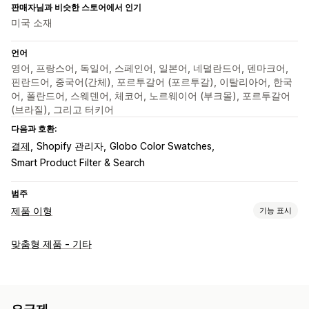
판매자님과 비슷한 스토어에서 인기
미국 소재
언어
영어, 프랑스어, 독일어, 스페인어, 일본어, 네덜란드어, 덴마크어,
핀란드어, 중국어(간체), 포르투갈어 (포르투갈), 이탈리아어, 한국
어, 폴란드어, 스웨덴어, 체코어, 노르웨이어 (부크몰), 포르투갈어
(브라질), 그리고 터키어
다음과 호환:
결제
Shopify 관리자
Globo Color Swatches
Smart Product Filter & Search
범주
제품 이형
기능 표시
맞춤 설정
맞춤형 제품 - 기타
확인란
견본
조건 논리
글꼴
날짜
치수
드롭다운
파일 업로드
다중 선택
숫자
라디오 버튼
사용자 지정 텍스트
선물 포장
사용자 지정 CSS
사용자 지정 HTML
사이즈 표
미리 보기
번역