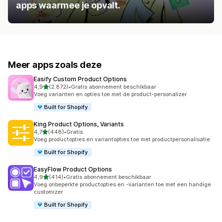
apps waarmee je opvalt.
Meer apps zoals deze
Easify Custom Product Options
van 5 sterren
4,9
(2.872)
•
Gratis abonnement beschikbaar
2872 recensies in totaal
Voeg varianten en opties toe met de product-personalizer
Built for Shopify
King Product Options, Variants
van 5 sterren
4,7
(448)
•
Gratis
448 recensies in totaal
Voeg productopties en variantopties toe met productpersonalisatie
Built for Shopify
EasyFlow Product Options
van 5 sterren
4,9
(414)
•
Gratis abonnement beschikbaar
414 recensies in totaal
Voeg onbeperkte productopties en -varianten toe met een handige
customizer
Built for Shopify