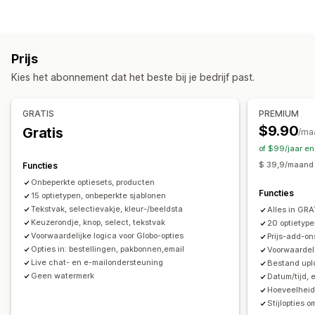
Selectievakjes
Stalen
Voorwaardelijke logica
Lettertypen
Datums
Afmetingen
Dropdowns
Bestanden uploaden
Meerdere opties selecteren
Prijs
Aantallen
Keuzeknoppen
Aangepaste tekst
Kies het abonnement dat het beste bij je bedrijf past.
Cadeauverpakking
Aangepaste CSS
Aangepaste HTML
Maattabellen
Voorbeeld
Vertaling
GRATIS
PREMIUM
Importeren en exporteren
Variantweergave
$9.90
Gratis
/ma
Prijs
of $99/jaar e
Voorwaardelijke prijzen
Aangepaste prijzen
$ 39,9/maand 
Functies
Dynamische prijzen
Uitbreidingen
Onbeperkte optiesets, producten
Functies
15 optietypen, onbeperkte sjablonen
Prijsstijging voor varianten
Afschrijvingen instellen
Tekstvak, selectievakje, kleur-/beeldsta
Alles in GRA
Prijsstijging voor premium
Keuzerondje, knop, select, tekstvak
20 optietype
Voorwaardelijke logica voor Globo-opties
Prijs-add-on
Voorraad
Opties in: bestellingen, pakbonnen,email
Voorwaardeli
Niet op voorraad verbergen
SKU-beheer
Live chat- en e-mailondersteuning
Bestand upl
Geen watermerk
Datum/tijd, 
Handmatige updates
Automatische updates
Hoeveelheids
Stijlopties o