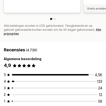
Gratis proefp
Alle betalingen worden in USD gefactureerd. Terugkerende en op
gebruik gebaseerde kosten worden om de 30 dagen gefactureerd.
Alle
prijsopties
Recensies
(4.739)
Algemene beoordeling
4,9
5
4,5K
4
133
3
24
2
12
1
56