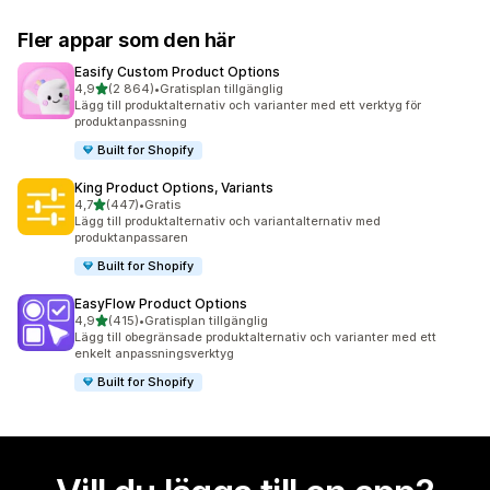
Fler appar som den här
Easify Custom Product Options
av 5 stjärnor
4,9
(2 864)
•
Gratisplan tillgänglig
2864 recensioner totalt
Lägg till produktalternativ och varianter med ett verktyg för
produktanpassning
Built for Shopify
King Product Options, Variants
av 5 stjärnor
4,7
(447)
•
Gratis
447 recensioner totalt
Lägg till produktalternativ och variantalternativ med
produktanpassaren
Built for Shopify
EasyFlow Product Options
av 5 stjärnor
4,9
(415)
•
Gratisplan tillgänglig
415 recensioner totalt
Lägg till obegränsade produktalternativ och varianter med ett
enkelt anpassningsverktyg
Built for Shopify