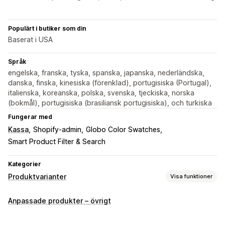
Populärt i butiker som din
Baserat i USA
Språk
engelska, franska, tyska, spanska, japanska, nederländska,
danska, finska, kinesiska (förenklad), portugisiska (Portugal),
italienska, koreanska, polska, svenska, tjeckiska, norska
(bokmål), portugisiska (brasiliansk portugisiska), och turkiska
Fungerar med
Kassa
Shopify-admin
Globo Color Swatches
Smart Product Filter & Search
Kategorier
Produktvarianter
Visa funktioner
Anpassning
Anpassade produkter – övrigt
Kryssrutor
Prover
Villkorlig logik
Teckensnitt
Datum