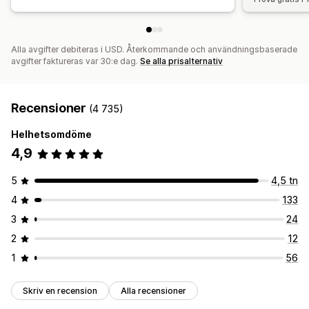
Alla avgifter debiteras i USD. Återkommande och användningsbaserade
avgifter faktureras var 30:e dag.
Se alla prisalternativ
Recensioner
(4 735)
Helhetsomdöme
4,9
5
4,5 tn
4
133
3
24
2
12
1
56
Skriv en recension
Alla recensioner