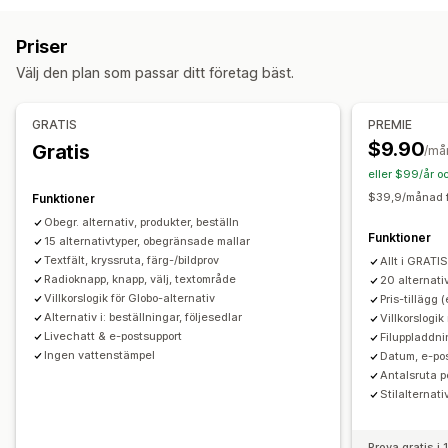
Dimensioner
Rullgardinslistor
Filuppladdning
Flera val
Siffror
Alternativknappar
Anpassad text
Priser
Presentinslagning
Anpassad CSS
Anpassad HTML
Välj den plan som passar ditt företag bäst.
Storlekstabeller
Förhandsgranskning
Översättning
Import och export
Variantvisning
GRATIS
PREMIE
Priser
$9.90
Gratis
/må
Villkorlig prissättning
Anpassad prissättning
eller $99/år o
Dynamisk prissättning
Tillägg
$39,9/månad f
Funktioner
Tilläggsavgifter för varianter
Konfigurationsavgifter
Obegr. alternativ, produkter, beställn
Funktioner
15 alternativtyper, obegränsade mallar
Tilläggsavgift
Textfält, kryssruta, färg-/bildprov
Allt i GRATI
Radioknapp, knapp, välj, textområde
20 alternativ
Lager
Villkorslogik för Globo-alternativ
Pris-tillägg 
Dölj slutsålda
SKU-hantering
Manuella uppdateringar
Alternativ i: beställningar, följesedlar
Villkorslogi
Automatiska uppdateringar
Livechatt & e-postsupport
Filuppladdn
Ingen vattenstämpel
Datum, e-pos
Antalsruta pe
Stilalternat
Prova gratis i