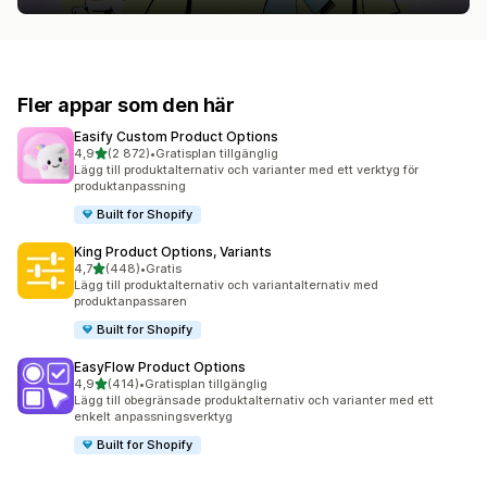
Fler appar som den här
Easify Custom Product Options
av 5 stjärnor
4,9
(2 872)
•
Gratisplan tillgänglig
2872 recensioner totalt
Lägg till produktalternativ och varianter med ett verktyg för
produktanpassning
Built for Shopify
King Product Options, Variants
av 5 stjärnor
4,7
(448)
•
Gratis
448 recensioner totalt
Lägg till produktalternativ och variantalternativ med
produktanpassaren
Built for Shopify
EasyFlow Product Options
av 5 stjärnor
4,9
(414)
•
Gratisplan tillgänglig
414 recensioner totalt
Lägg till obegränsade produktalternativ och varianter med ett
enkelt anpassningsverktyg
Built for Shopify