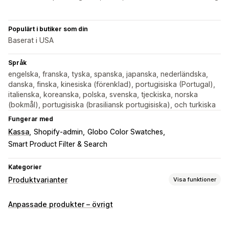
Populärt i butiker som din
Baserat i USA
Språk
engelska, franska, tyska, spanska, japanska, nederländska,
danska, finska, kinesiska (förenklad), portugisiska (Portugal),
italienska, koreanska, polska, svenska, tjeckiska, norska
(bokmål), portugisiska (brasiliansk portugisiska), och turkiska
Fungerar med
Kassa
Shopify-admin
Globo Color Swatches
Smart Product Filter & Search
Kategorier
Produktvarianter
Visa funktioner
Anpassning
Anpassade produkter – övrigt
Kryssrutor
Prover
Villkorlig logik
Teckensnitt
Datum