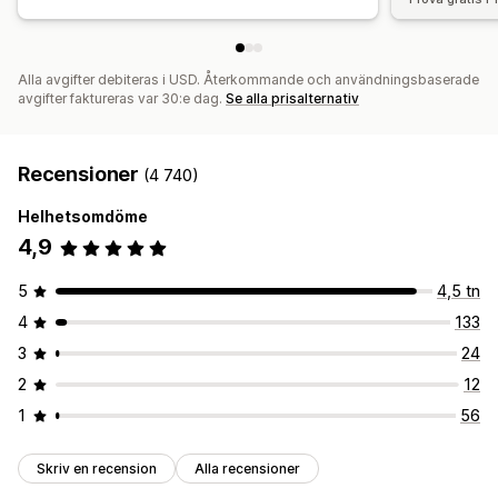
Alla avgifter debiteras i USD. Återkommande och användningsbaserade
avgifter faktureras var 30:e dag.
Se alla prisalternativ
Recensioner
(4 740)
Helhetsomdöme
4,9
5
4,5 tn
4
133
3
24
2
12
1
56
Skriv en recension
Alla recensioner