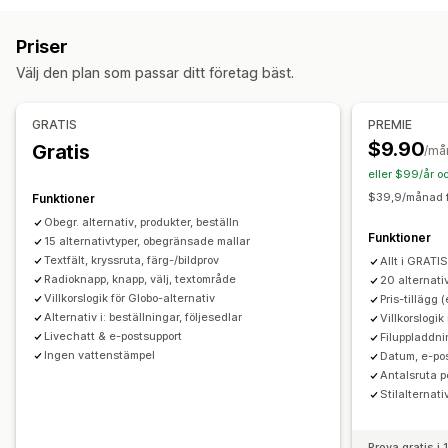
Dimensioner
Rullgardinslistor
Filuppladdning
Flera val
Siffror
Alternativknappar
Anpassad text
Priser
Presentinslagning
Anpassad CSS
Anpassad HTML
Välj den plan som passar ditt företag bäst.
Storlekstabeller
Förhandsgranskning
Översättning
Import och export
Variantvisning
GRATIS
PREMIE
Priser
$9.90
Gratis
/må
Villkorlig prissättning
Anpassad prissättning
eller $99/år o
Dynamisk prissättning
Tillägg
$39,9/månad f
Funktioner
Tilläggsavgifter för varianter
Konfigurationsavgifter
Obegr. alternativ, produkter, beställn
Funktioner
15 alternativtyper, obegränsade mallar
Tilläggsavgift
Textfält, kryssruta, färg-/bildprov
Allt i GRATI
Radioknapp, knapp, välj, textområde
20 alternativ
Lager
Villkorslogik för Globo-alternativ
Pris-tillägg 
Dölj slutsålda
SKU-hantering
Manuella uppdateringar
Alternativ i: beställningar, följesedlar
Villkorslogi
Automatiska uppdateringar
Livechatt & e-postsupport
Filuppladdn
Ingen vattenstämpel
Datum, e-pos
Antalsruta pe
Stilalternat
Prova gratis i