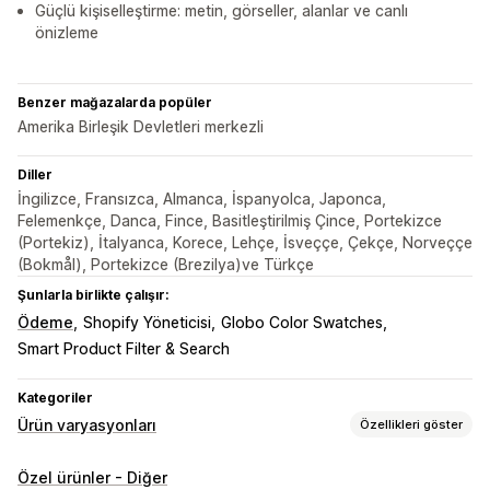
Güçlü kişiselleştirme: metin, görseller, alanlar ve canlı
önizleme
Benzer mağazalarda popüler
Amerika Birleşik Devletleri merkezli
Diller
İngilizce, Fransızca, Almanca, İspanyolca, Japonca,
Felemenkçe, Danca, Fince, Basitleştirilmiş Çince, Portekizce
(Portekiz), İtalyanca, Korece, Lehçe, İsveççe, Çekçe, Norveççe
(Bokmål), Portekizce (Brezilya)ve Türkçe
Şunlarla birlikte çalışır:
Ödeme
Shopify Yöneticisi
Globo Color Swatches
Smart Product Filter & Search
Kategoriler
Ürün varyasyonları
Özellikleri göster
Özelleştirme
Özel ürünler - Diğer