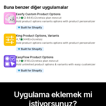
Buna benzer diğer uygulamalar
Easify Custom Product Options
5 yıldız üzerinden
4,9
(2.864)
•
Ücretsiz plan mevcut
toplam 2864 değerlendirme
Add product options variants options with product personalizer
Built for Shopify
King Product Options, Variants
5 yıldız üzerinden
4,7
(448)
•
Ücretsiz
toplam 448 değerlendirme
Add product options variants options with product personalizer
Built for Shopify
EasyFlow Product Options
5 yıldız üzerinden
4,9
(416)
•
Ücretsiz plan mevcut
toplam 416 değerlendirme
Add unlimited product options & variants with easy customizer
Built for Shopify
Uygulama eklemek mi
istiyorsunuz?