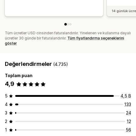
14 günlük ücr
Tüm ücretler USD cinsinden faturalandırılır. Yinelenen ve kullanıma dayalı
ücretler 30 günde bir faturalandırılır.
Tüm fiyatlandırma seçeneklerini
göster
Değerlendirmeler
(4.735)
Toplam puan
4,9
5
4,5 B
4
133
3
24
2
12
1
56