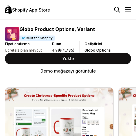
Shopify App Store
Globo Product Options, Variant
Built for Shopify
Fiyatlandırma
Puan
Geliştirici
Ücretsiz plan mevcut
4,9
(4.735)
Globo Options
Yükle
Demo mağazayı görüntüle