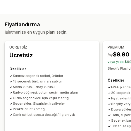
Onay kutuları
Numune parçalar
Koşullu mantık
Yazı tipleri
Tarihler
Boyutlar
Açılır menüler
Dosya yükleme
Çoklu seçim
Sayılar
Radyo düğmeleri
Özel metin
Fiyatlandırma
Hediye paketi
Özel CSS
Özel HTML
Beden çizelgeleri
İşletmenize en uygun planı seçin.
Önizleme
Çeviri
İçe ve dışa aktarma
Varyasyonlar ekranı
Fiyatlandırma
ÜCRETSİZ
PREMIUM
Koşullu fiyatlandırma
Özel fiyatlandırma
$9.90
Ücretsiz
/ay
Dinamik fiyatlandırma
Eklentiler
Varyasyon ek ücretleri
veya yılda $99
Kurulum ücretleri
Prim artışları
Shopify Plus i
Özellikler
Sınırsız seçenek setleri, ürünler
Envanter
Özellikler
15 seçenek türü, sınırsız şablon
Stokta olmayanları gizleme
SKU yönetimi
Metin kutusu, onay kutusu
FREE planda
Radyo düğmesi, buton, seçim, metin alanı
20 seçenek 
Manuel güncellemeler
Otomatik güncellemeler
Globo seçenekleri için koşul mantığı
Fiyat eklenti
Seçenekler: Siparişler, irsaliyeler
Shopify varya
Renk/Görüntü örneği
Dosya yüklem
Canlı sohbet,eposta desteği,filigran yok
Tarih, e-post
Seçenek başı
Temanıza uy