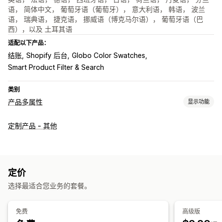
语， 简体中文， 葡萄牙语（葡萄牙）， 意大利语， 韩语， 波兰
语， 瑞典语， 捷克语， 挪威语（博克马尔语）， 葡萄牙语（巴
西），以及 土耳其语
适配以下产品：
结账
Shopify 后台
Globo Color Swatches
Smart Product Filter & Search
类别
产品多属性
显示功能
自定义
定制产品 - 其他
复选框
样本
条件逻辑
字体
日期
尺寸
下拉菜单
文件上传
多选
数字
单选按钮
自定义文本
礼品包装
自定义 CSS
自定义 HTML
尺码表
预览
翻译
导入和导出
多属性显示
定价
定价
选择最适合您业务的套餐。
条件定价
自定义定价
动态定价
附加服务
多属性附加费用
设置费用
附加费用
免费
高级版