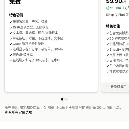
$9.90
免费
/月
库存
或 $99/年（可
隐藏缺货商品
SKU 管理
手动更新
自动更新
Shopify Plus
特色功能
无限选项集、产品、订单
特色功能
15 种选项类型，无限模板
文本框、复选框、颜色/图像样本
包含免费版所
单选按钮、按钮、下拉选择、文本区
20 种选项类
Globo 选项的条件逻辑
价格附加项（
选项显示在：订单、装箱单、邮件中
Shopify 
颜色/图像样本
文件上传（最
在线聊天和电子邮件支持，无水印
日期时间、电
每个选项的数
样式选项以适
14 天免费试用
所有费用均以USD结算。 定期费用和基于使用情况的费用每 30 天收取一次。
查看所有定价选项