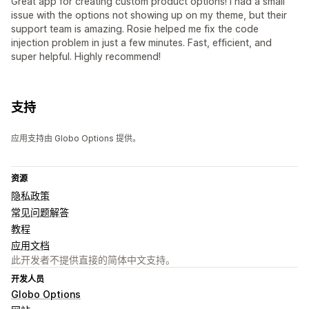
Great app for creating custom product options! I had a small
issue with the options not showing up on my theme, but their
support team is amazing. Rosie helped me fix the code
injection problem in just a few minutes. Fast, efficient, and
super helpful. Highly recommend!
支持
应用支持由 Globo Options 提供。
资源
隐私政策
常见问题解答
教程
应用文档
此开发者不提供直接的简体中文支持。
开发人员
Globo Options