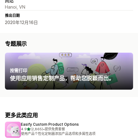
网站
Hanoi, VN
推出日期
2020年12月16日
专题展示
按需打印
使用应用销售定制产品，帮助您脱颖而出。
更多此类应用
Easify Custom Product Options
星（满分 5 星）
4.9
(2,865)
•
提供免费套餐
总共 2865 条评论
使用产品个性化定制器添加产品选项和多属性选项