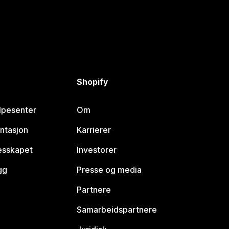
Shopify
lpesenter
Om
ntasjon
Karrierer
lesskapet
Investorer
gg
Presse og media
Partnere
Samarbeidspartnere