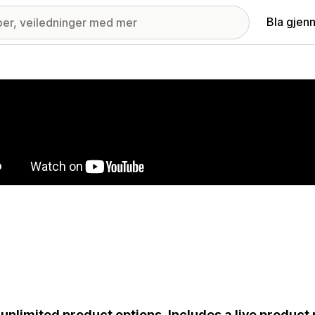
Bla gjen
ri med fremhevede bilder
unlimited product options. Includes a live product