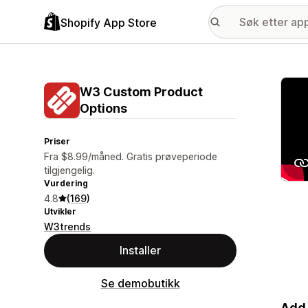
Shopify App Store
Galle
W3 Custom Product
Options
Priser
Fra $8.99/måned. Gratis prøveperiode
tilgjengelig.
Vurdering
4.8
(169)
Utvikler
W3trends
Installer
Se demobutikk
Add 