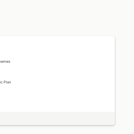
themes
ic Plan