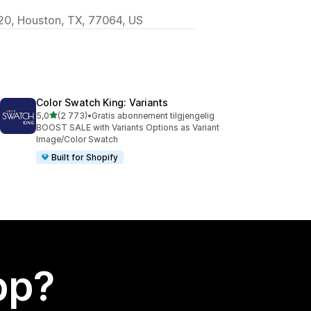
220, Houston, TX, 77064, US
Color Swatch King: Variants
av 5 stjerner
5,0
(2 773)
•
Gratis abonnement tilgjengelig
Totalt 2773 omtaler
BOOST SALE with Variants Options as Variant
Image/Color Swatch
Built for Shopify
app?