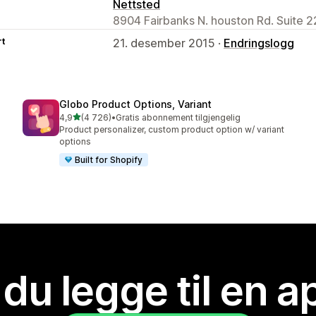
Nettsted
8904 Fairbanks N. houston Rd. Suite 
rt
21. desember 2015 ·
Endringslogg
Globo Product Options, Variant
av 5 stjerner
4,9
(4 726)
•
Gratis abonnement tilgjengelig
Totalt 4726 omtaler
Product personalizer, custom product option w/ variant
options
Built for Shopify
 du legge til en 