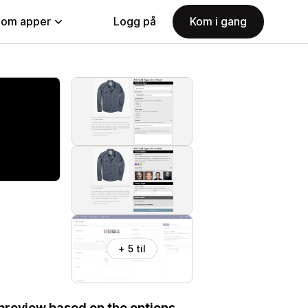
nom apper
Logg på
Kom i gang
+ 5 til
 preview based on the options