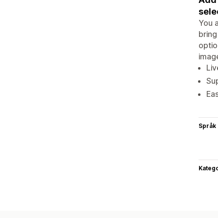
sele
You a
bring
optio
image
Liv
Sup
Eas
Språk
Katego