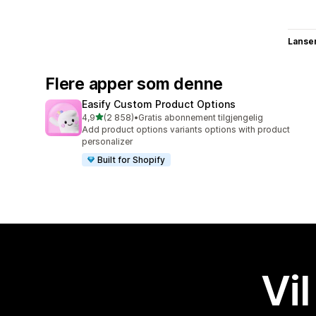
Lanse
Flere apper som denne
Easify Custom Product Options
av 5 stjerner
4,9
(2 858)
•
Gratis abonnement tilgjengelig
Totalt 2858 omtaler
Add product options variants options with product
personalizer
Built for Shopify
Vil