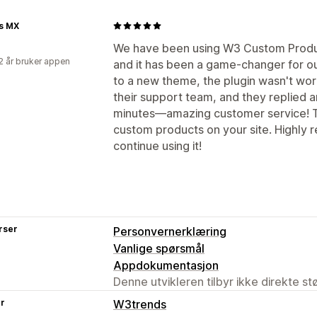
s MX
We have been using W3 Custom Product
2 år bruker appen
and it has been a game-changer for ou
to a new theme, the plugin wasn't wor
their support team, and they replied a
minutes—amazing customer service! This
custom products on your site. Highly 
continue using it!
rser
Personvernerklæring
Vanlige spørsmål
Appdokumentasjon
Denne utvikleren tilbyr ikke direkte s
er
W3trends