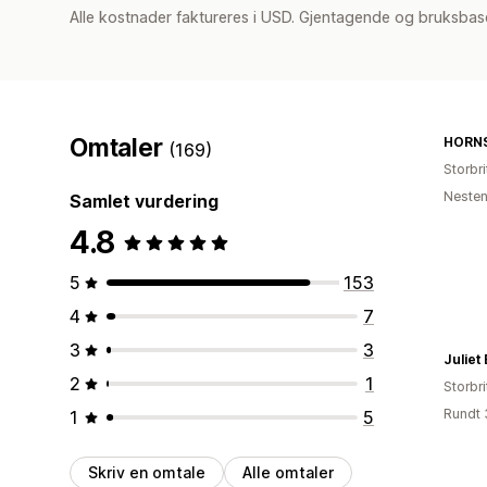
Alle kostnader faktureres i USD. Gjentagende og bruksbase
Omtaler
HORN
(169)
Storbri
Nesten
Samlet vurdering
4.8
5
153
4
7
3
3
Juliet
2
1
Storbri
Rundt 
1
5
Skriv en omtale
Alle omtaler