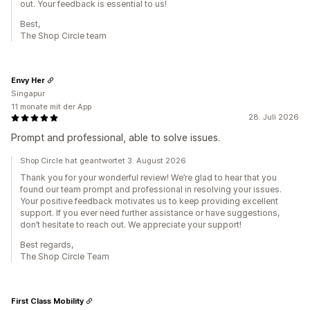
out. Your feedback is essential to us!
Best,
The Shop Circle team
Envy Her
Singapur
11 monate mit der App
28. Juli 2026
Prompt and professional, able to solve issues.
Shop Circle hat geantwortet 3. August 2026
Thank you for your wonderful review! We’re glad to hear that you
found our team prompt and professional in resolving your issues.
Your positive feedback motivates us to keep providing excellent
support. If you ever need further assistance or have suggestions,
don’t hesitate to reach out. We appreciate your support!
Best regards,
The Shop Circle Team
First Class Mobility