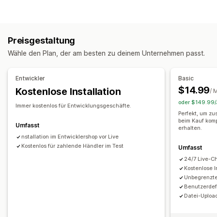
Kontrollkästchen
Farbfelder
Bedingte Logik
Daten
Dateitypen
Dropdowns
Datei-Upload
Mehrfachauswahl
Nummern
PNG
JPEG
PSD
PDF
Excel
Bilder
Videos
ZIP
Optionsschaltflächen
Benutzerdefinierter Text
Preisgestaltung
Benutzerdefinierte CSS
Benutzerdefiniertes HTML
Dateimanagement
Wähle den Plan, der am besten zu deinem Unternehmen passt.
Vorschau
Übersetzung
Variantenanzeige
Benutzerdefinierte Schriftart
Benutzerdefinierte Felder
Import und Export
Dateidownload
Preisgestaltung
Entwickler
Basic
Massenpreise
Bedingte Preisgestaltung
$14.99
Kostenlose Installation
/ 
Individuelle Preise
Dynamische Preise
Add-ons
oder $149.99/J
Immer kostenlos für Entwicklungsgeschäfte.
Einrichtungsgebühren
Preisstaffelung
Perfekt, um zu
beim Kauf kom
Umfasst
erhalten.
Inventar
nstallation im Entwicklershop vor Live
Benachrichtigungen über niedrige Lagerbestände
Kostenlos für zahlende Händler im Test
Umfasst
Ausverkaufte Artikel ausblenden
SKU-Verwaltung
24/7 Live-C
Bestandsverfügbarkeit
Anzeige der verfügbaren Artikel
Kostenlose I
Unbegrenzte
Manuelle Updates
Automatische Updates
Benutzerdefi
Datei-Upload