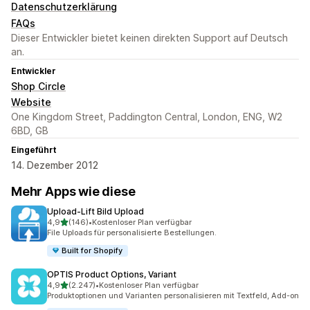
Datenschutzerklärung
FAQs
Dieser Entwickler bietet keinen direkten Support auf Deutsch
an.
Entwickler
Shop Circle
Website
One Kingdom Street, Paddington Central, London, ENG, W2
6BD, GB
Eingeführt
14. Dezember 2012
Mehr Apps wie diese
Upload‑Lift Bild Upload
von 5 Sternen
4,9
(146)
•
Kostenloser Plan verfügbar
146 Rezensionen insgesamt
File Uploads für personalisierte Bestellungen.
Built for Shopify
OPTIS Product Options, Variant
von 5 Sternen
4,9
(2.247)
•
Kostenloser Plan verfügbar
2247 Rezensionen insgesamt
Produktoptionen und Varianten personalisieren mit Textfeld, Add-on