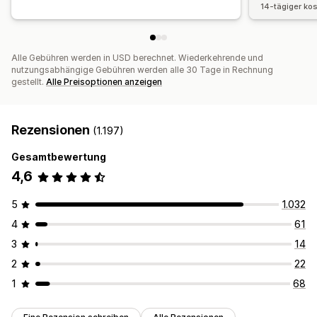
14-tägiger ko
Alle Gebühren werden in USD berechnet. Wiederkehrende und
nutzungsabhängige Gebühren werden alle 30 Tage in Rechnung
gestellt.
Alle Preisoptionen anzeigen
Rezensionen
(1.197)
Gesamtbewertung
4,6
5
1.032
4
61
3
14
2
22
1
68