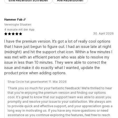
Eine Rezension schreiben
Alle Rezensionen
Hammer Fab
Vereinigte Staaten
4 monate mit der App
30. April 2026
I have the premium version. It’s got a lot of really cool options
that I have just begun to figure out. I had an issue late at night
(midnight) and hit the support chat icon. Within a few minutes I
was met with an efficient person who was able to resolve my
issue in less than 10 minutes. They were able to correct the
issue and make it do exactly what I wanted, update the
product price when adding options.
Shop Circle hat geantwortet 11. Mai 2026
Thank you so much for your fantastic feedback! We’re thrilled to hear
that you're enjoying the premium version and finding our options
cool. It's great to know that our support team was able to assist you
promptly and resolve your issue to your satisfaction. We always aim
to provide quick and effective support, and your appreciation goes a
long way in motivating us. If you have any more questions or need
assistance as you continue exploring the features, feel free to reach