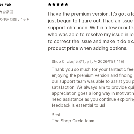
r Fab
カ合衆国
I have the premium version. It’s got a l
の使用期間：4ヶ月
just begun to figure out. I had an issue 
support chat icon. Within a few minute
who was able to resolve my issue in l
to correct the issue and make it do e
product price when adding options.
Shop Circleが返信しました 2026年5月11日
Thank you so much for your fantastic feed
enjoying the premium version and finding o
our support team was able to assist you 
satisfaction. We always aim to provide qu
appreciation goes a long way in motivatin
need assistance as you continue exploring 
feedback is essential to us!
Best,
The Shop Circle team