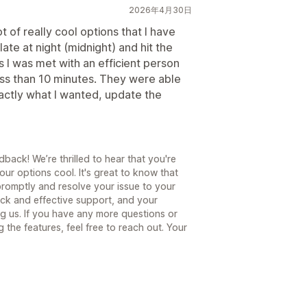
2026年4月30日
ot of really cool options that I have
late at night (midnight) and hit the
s I was met with an efficient person
ess than 10 minutes. They were able
xactly what I wanted, update the
back! We’re thrilled to hear that you're
ur options cool. It's great to know that
promptly and resolve your issue to your
ick and effective support, and your
g us. If you have any more questions or
the features, feel free to reach out. Your