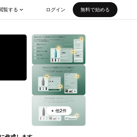
閲覧する
ログイン
無料で始める
+ 他2件
に作成します