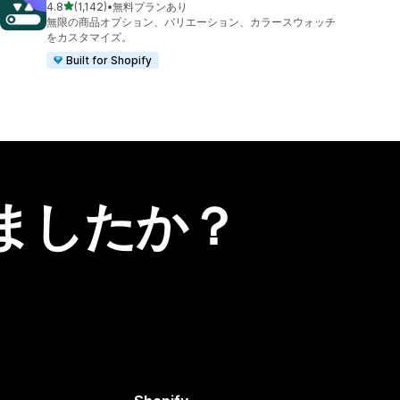
5つ星中
4.8
(1,142)
•
無料プランあり
合計レビュー数：1142件
無限の商品オプション、バリエーション、カラースウォッチ
をカスタマイズ。
Built for Shopify
ましたか？