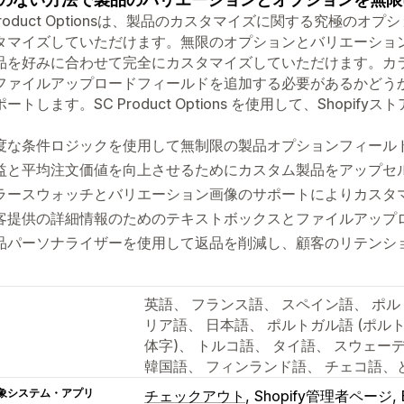
 Product Optionsは、製品のカスタマイズに関する究極の
タマイズしていただけます。無限のオプションとバリエーショ
品を好みに合わせて完全にカスタマイズしていただけます。カ
ファイルアップロードフィールドを追加する必要があるかどう
ートします。SC Product Options を使用して、Shopi
度な条件ロジックを使用して無制限の製品オプションフィール
益と平均注文価値を向上させるためにカスタム製品をアップセ
ラースウォッチとバリエーション画像のサポートによりカスタ
客提供の詳細情報のためのテキストボックスとファイルアップ
品パーソナライザーを使用して返品を削減し、顧客のリテンシ
英語、 フランス語、 スペイン語、 ポル
リア語、 日本語、 ポルトガル語 (ポルトガ
体字)、 トルコ語、 タイ語、 スウェー
韓国語、 フィンランド語、 チェコ語、
象システム・アプリ
チェックアウト
Shopify管理者ページ