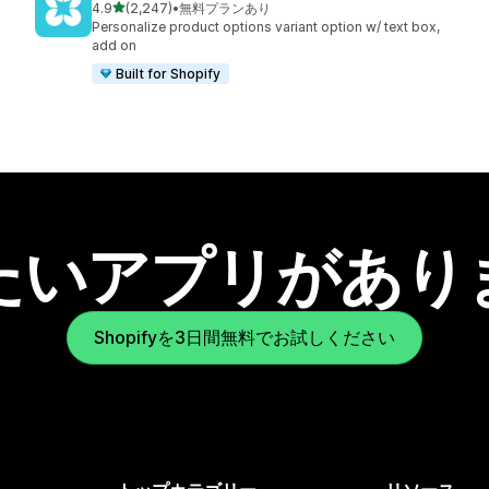
5つ星中
4.9
(2,247)
•
無料プランあり
合計レビュー数：2247件
Personalize product options variant option w/ text box,
add on
Built for Shopify
たいアプリがあり
Shopifyを3日間無料でお試しください