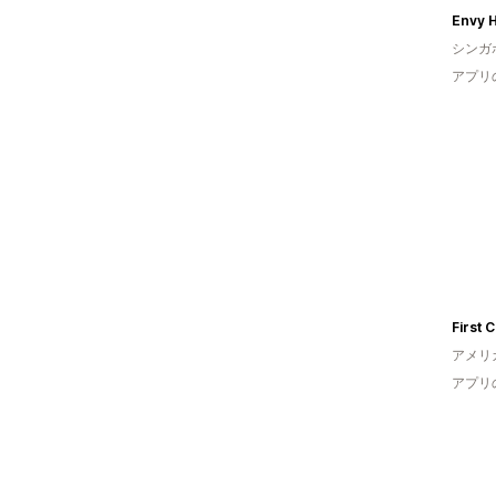
Envy 
シンガ
アプリ
First C
アメリ
アプリ