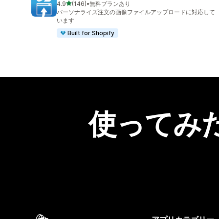
5つ星中
4.9
(146)
•
無料プランあり
合計レビュー数：146件
パーソナライズ注文の画像ファイルアップロードに対応して
います
Built for Shopify
使ってみ