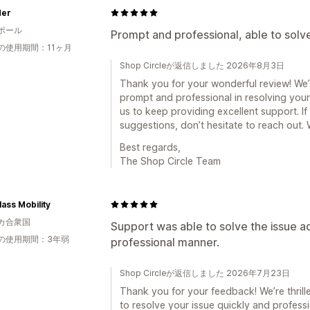
Her
ポール
Prompt and professional, able to solve
の使用期間：11ヶ月
Shop Circleが返信しました 2026年8月3日
Thank you for your wonderful review! We’
prompt and professional in resolving your
us to keep providing excellent support. I
suggestions, don’t hesitate to reach out.
Best regards,
The Shop Circle Team
lass Mobility
カ合衆国
Support was able to solve the issue a
の使用期間：3年弱
professional manner.
Shop Circleが返信しました 2026年7月23日
Thank you for your feedback! We’re thrill
to resolve your issue quickly and professi