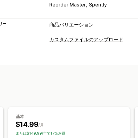
Reorder Master
Spently
リー
商品バリエーション
カスタマイズ
カスタムファイルのアップロード
チェックボックス
見本
条件付きロジ
ファイルタイプ
ファイルのアップロード
複数選択
数
PNG
JPEG
PSD
PDF
Excel
画像
動
カスタムCSS
カスタムHTML
プレビ
ファイル管理
価格
カスタムフォント
カスタムフィールド
一括価格設定
条件ベースの価格設定
ファイルのダウンロード
請求の設定
段階的な価格設定
在庫
在庫僅少アラート
在庫切れの非表示
基本
手動更新
自動更新
$14.99
/月
または$149.99/年で17%お得