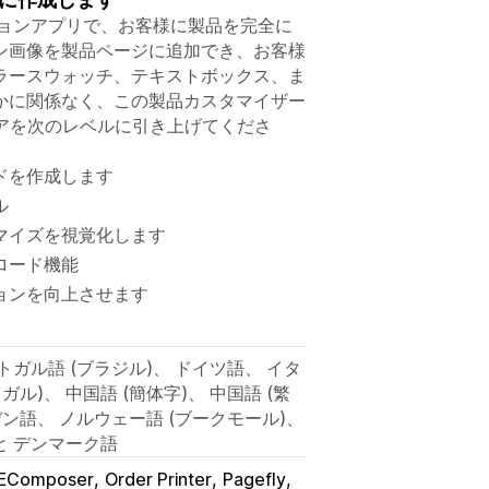
オプションアプリで、お客様に製品を完全に
ン画像を製品ページに追加でき、お客様
ラースウォッチ、テキストボックス、ま
かに関係なく、この製品カスタマイザー
fyストアを次のレベルに引き上げてくださ
ドを作成します
ル
マイズを視覚化します
ロード機能
ョンを向上させます
トガル語 (ブラジル)、 ドイツ語、 イタ
ル)、 中国語 (簡体字)、 中国語 (繁
デン語、 ノルウェー語 (ブークモール)、
と デンマーク語
EComposer
Order Printer
Pagefly