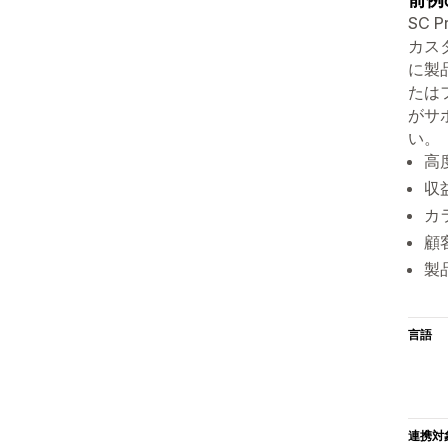
SC
カス
に製
たは
がサポ
い。
高
収
カ
顧
製
言語
連携対