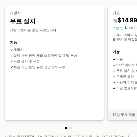
커스텀 폰트
사용자 지정 필드
가져오기 및 내보내기
대량 가격
조건제 가격 책정
사용자 지정 가격 책정
동적 가격
파일 다운로드
추가 옵션 상품
설정 요금
계층별 가격
개발자
기본
$14.9
무료 설치
/월
재고
또는 연 $149.9
재고 부족 알림
품절 상품 숨기기
SKU 관리
재고 사용 가능성
개발 스토어는 항상 무료입니다.
고객이 귀하의 
재고 보유 표시
수동 업데이트
자동 업데이트
를 얻기에 적합
기능
개발자
기능
실제 사용 전에 개발 스토어에 설치 및 구성
기본
무료 설치 및 구성
24/7 라이브
체험 기간 동안 유료 상인에게 무료
무료 설치 및
무제한 옵션
사용자 정의 
파일 업로드(
14일 무료 체험
모든 비용은 USD(으)로 청구됩니다. 반복 요금 및 사용 기반 요금은 30일마다