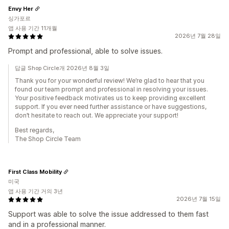
Envy Her
싱가포르
앱 사용 기간 11개월
2026년 7월 28일
Prompt and professional, able to solve issues.
답글 Shop Circle개 2026년 8월 3일
Thank you for your wonderful review! We’re glad to hear that you
found our team prompt and professional in resolving your issues.
Your positive feedback motivates us to keep providing excellent
support. If you ever need further assistance or have suggestions,
don’t hesitate to reach out. We appreciate your support!
Best regards,
The Shop Circle Team
First Class Mobility
미국
앱 사용 기간 거의 3년
2026년 7월 15일
Support was able to solve the issue addressed to them fast
and in a professional manner.