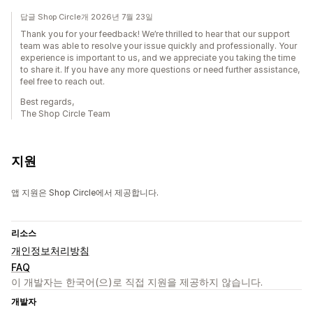
답글 Shop Circle개 2026년 7월 23일
Thank you for your feedback! We’re thrilled to hear that our support
team was able to resolve your issue quickly and professionally. Your
experience is important to us, and we appreciate you taking the time
to share it. If you have any more questions or need further assistance,
feel free to reach out.
Best regards,
The Shop Circle Team
지원
앱 지원은 Shop Circle에서 제공합니다.
리소스
개인정보처리방침
FAQ
이 개발자는 한국어(으)로 직접 지원을 제공하지 않습니다.
개발자