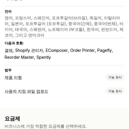
언어
영어, 프랑스어, 스페인어, 포르투갈어(브라질), 독일어, 이탈리아
어, 일본어, 포르투갈어 (포르투갈), 중국어(간체), 중국어(번체), 터
키어, 태국어, 스웨덴어, 노르웨이어 (부크몰), 한국어, 핀란드어, 체
코어, 그리고 덴마크어
다음과 호환:
결제
Shopify 관리자
EComposer
Order Printer
Pagefly
Reorder Master
Spently
범주
제품 이형
기능 표시
맞춤 설정
사용자 지정 파일 업로드
기능 표시
확인란
견본
조건 논리
날짜
드롭다운
파일 업로드
다중 선택
파일 형식
숫자
라디오 버튼
사용자 지정 텍스트
사용자 지정 CSS
PNG
JPEG
PSD
PDF
Excel
이미지
동영상
ZIP
사용자 지정 HTML
미리 보기
번역
이형 상품 표시
요금제
파일 관리
가격 책정
비즈니스에 가장 적합한 요금제를 선택하세요.