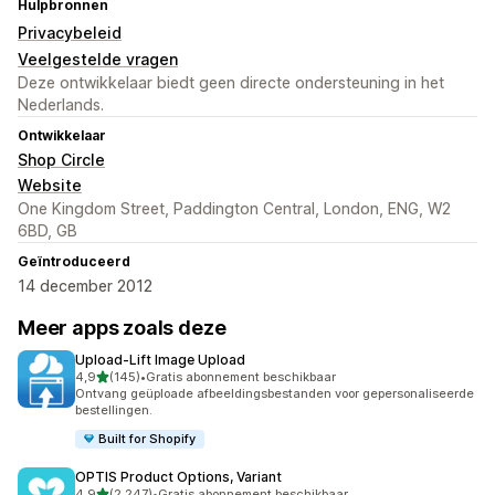
Hulpbronnen
Privacybeleid
Veelgestelde vragen
Deze ontwikkelaar biedt geen directe ondersteuning in het
Nederlands.
Ontwikkelaar
Shop Circle
Website
One Kingdom Street, Paddington Central, London, ENG, W2
6BD, GB
Geïntroduceerd
14 december 2012
Meer apps zoals deze
Upload‑Lift Image Upload
van 5 sterren
4,9
(145)
•
Gratis abonnement beschikbaar
145 recensies in totaal
Ontvang geüploade afbeeldingsbestanden voor gepersonaliseerde
bestellingen.
Built for Shopify
OPTIS Product Options, Variant
van 5 sterren
4,9
(2.247)
•
Gratis abonnement beschikbaar