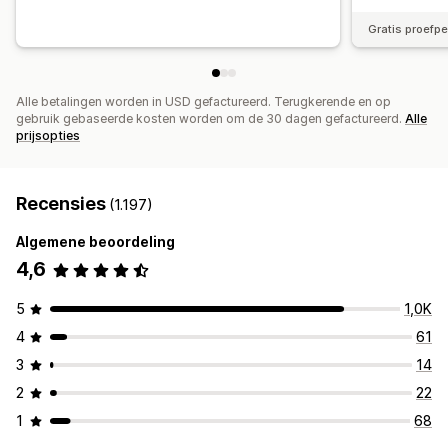
Gratis proefp
Alle betalingen worden in USD gefactureerd. Terugkerende en op
gebruik gebaseerde kosten worden om de 30 dagen gefactureerd.
Alle
prijsopties
Recensies
(1.197)
Algemene beoordeling
4,6
5
1,0K
4
61
3
14
2
22
1
68