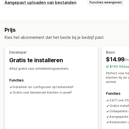
Aanpassing
Aangepast uploaden van bestanden
Functies weergeven
Selectievakjes
Stalen
Voorwaardelijke logica
Datums
Bestandstypes
Dropdowns
Bestanden uploaden
PNG
JPEG
PSD
PDF
Excel
Afbeeldingen
Video's
ZIP
Meerdere opties selecteren
Aantallen
Keuzeknoppen
Prijs
Aangepaste tekst
Aangepaste CSS
Aangepaste HTML
Bestandsbeheer
Kies het abonnement dat het beste bij je bedrijf past.
Voorbeeld
Vertaling
Variantweergave
Aangepast lettertype
Aangepaste velden
Importeren en exporteren
Bestand downloaden
Prijs
Developer
Basic
Bulkprijzen
Voorwaardelijke prijzen
Aangepaste prijzen
$14.99
Gratis te installeren
/m
Dynamische prijzen
Uitbreidingen
Afschrijvingen instellen
of $149.99/ja
Altijd gratis voor ontwikkelingswinkels.
Gedifferentieerde prijzen
Perfect voor h
klanten bij de
Functies
winkel.
Voorraad
Installeer en configureer op testwinkel!
Meldingen bij lage voorraad
Niet op voorraad verbergen
Gratis voor betalende klanten in proef!
Functies
SKU-beheer
Beschikbaarheid van voorraad
24/7 Live C
Weergave van voorraad
Handmatige updates
Gratis instal
Onbeperkte 
Automatische updates
Aangepaste
Bestanden 