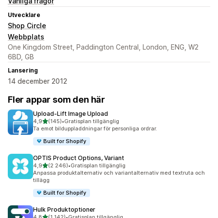
Vanliga frågor
Utvecklare
Shop Circle
Webbplats
One Kingdom Street, Paddington Central, London, ENG, W2
6BD, GB
Lansering
14 december 2012
Fler appar som den här
Upload‑Lift Image Upload
av 5 stjärnor
4,9
(145)
•
Gratisplan tillgänglig
145 recensioner totalt
Ta emot bilduppladdningar för personliga ordrar.
Built for Shopify
OPTIS Product Options, Variant
av 5 stjärnor
4,9
(2 246)
•
Gratisplan tillgänglig
2246 recensioner totalt
Anpassa produktalternativ och variantalternativ med textruta och
tillägg
Built for Shopify
Hulk Produktoptioner
av 5 stjärnor
4,8
(1 142)
•
Gratisplan tillgänglig