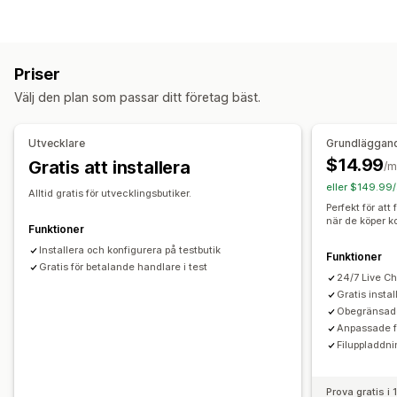
Kryssrutor
Prover
Villkorlig logik
Datum
Rullgardinslistor
Filtyper
Filuppladdning
Flera val
Siffror
Alternativknappar
PNG
JPEG
PSD
PDF
Excel
Bilder
Videor
ZIP
Anpassad text
Anpassad CSS
Anpassad HTML
Priser
Förhandsgranskning
Översättning
Variantvisning
Filhantering
Välj den plan som passar ditt företag bäst.
Anpassat typsnitt
Anpassade fält
Import och export
Priser
Filnedladdning
Prissättning för bulkorder
Villkorlig prissättning
Utvecklare
Grundläggan
Anpassad prissättning
Dynamisk prissättning
Tillägg
$14.99
Gratis att installera
/m
Konfigurationsavgifter
Kvantitetsbaserade priser
eller $149.99/
Alltid gratis för utvecklingsbutiker.
Perfekt för att
Lager
när de köper k
Funktioner
Aviseringar om lågt lager
Dölj slutsålda
SKU-hantering
Installera och konfigurera på testbutik
Funktioner
Lagertillgänglighet
Visning av varor på lager
Gratis för betalande handlare i test
24/7 Live Ch
Manuella uppdateringar
Automatiska uppdateringar
Gratis insta
Obegränsade
Anpassade f
Filuppladdnin
Prova gratis i