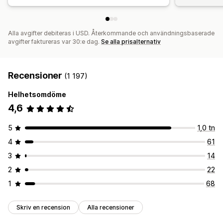
Alla avgifter debiteras i USD. Återkommande och användningsbaserade
avgifter faktureras var 30:e dag.
Se alla prisalternativ
Recensioner
(1 197)
Helhetsomdöme
4,6
5
1,0 tn
4
61
3
14
2
22
1
68
Skriv en recension
Alla recensioner