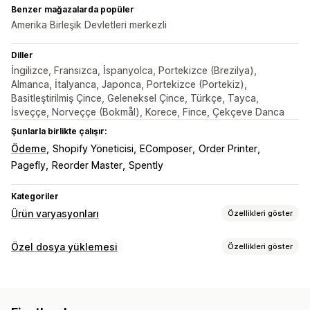
Benzer mağazalarda popüler
Amerika Birleşik Devletleri merkezli
Diller
İngilizce, Fransızca, İspanyolca, Portekizce (Brezilya),
Almanca, İtalyanca, Japonca, Portekizce (Portekiz),
Basitleştirilmiş Çince, Geleneksel Çince, Türkçe, Tayca,
İsveççe, Norveççe (Bokmål), Korece, Fince, Çekçeve Danca
Şunlarla birlikte çalışır:
Ödeme
Shopify Yöneticisi
EComposer
Order Printer
Pagefly
Reorder Master
Spently
Kategoriler
Ürün varyasyonları
Özellikleri göster
Özelleştirme
Özel dosya yüklemesi
Özellikleri göster
Onay kutuları
Numune parçalar
Koşullu mantık
Tarihler
Dosya türleri
Açılır menüler
Dosya yükleme
Çoklu seçim
Sayılar
PNG
JPEG
PSD
PDF
Excel
Görseller
Videolar
ZIP
Radyo düğmeleri
Özel metin
Özel CSS
Özel HTML