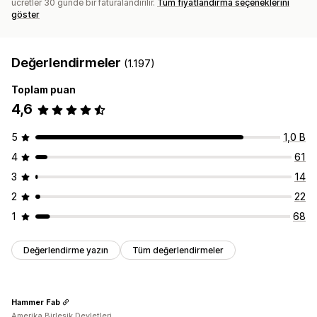
ücretler 30 günde bir faturalandırılır.
Tüm fiyatlandırma seçeneklerini
göster
Değerlendirmeler
(1.197)
Toplam puan
4,6
5
1,0 B
4
61
3
14
2
22
1
68
Değerlendirme yazın
Tüm değerlendirmeler
Hammer Fab
Amerika Birleşik Devletleri