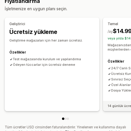
Fiyatlandırma
Önizleme
Çeviri
Varyasyonlar ekranı
Dosya yönetimi
İşletmenize en uygun planı seçin.
Özel yazı tipi
Özel alanlar
İçe ve dışa aktarma
Fiyatlandırma
Dosya indirme
Toplu fiyatlandırma
Koşullu fiyatlandırma
Geliştirici
Temel
Özel fiyatlandırma
Dinamik fiyatlandırma
Eklentiler
$14.9
Ücretsiz yükleme
/ay
Kurulum ücretleri
Kademeli fiyatlandırma
veya yılda $14
Geliştirme mağazaları için her zaman ücretsiz.
Mağazanızdan k
Envanter
müşterilerden 
Özellikler
Düşük stok uyarıları
Stokta olmayanları gizleme
Test mağazasında kurulum ve yapılandırma
Özellikler
SKU yönetimi
Stok durumu
Stoka eklendi ekranı
Ödeyen tüccarlar için ücretsiz deneme
24/7 Canlı 
Manuel güncellemeler
Otomatik güncellemeler
Ücretsiz Ku
Sınırsız Seç
Özel Alanlar
Dosya Yüklem
14 günlük ücr
Tüm ücretler USD cinsinden faturalandırılır. Yinelenen ve kullanıma dayalı