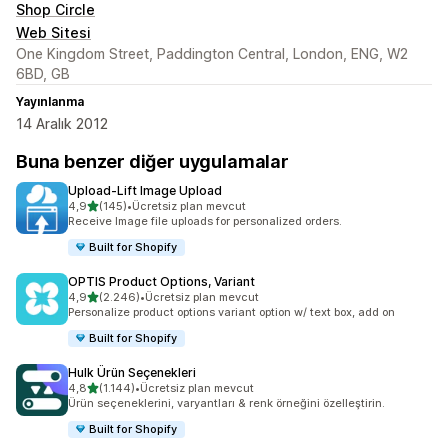
Shop Circle
Web Sitesi
One Kingdom Street, Paddington Central, London, ENG, W2
6BD, GB
Yayınlanma
14 Aralık 2012
Buna benzer diğer uygulamalar
Upload‑Lift Image Upload
5 yıldız üzerinden
4,9
(145)
•
Ücretsiz plan mevcut
toplam 145 değerlendirme
Receive Image file uploads for personalized orders.
Built for Shopify
OPTIS Product Options, Variant
5 yıldız üzerinden
4,9
(2.246)
•
Ücretsiz plan mevcut
toplam 2246 değerlendirme
Personalize product options variant option w/ text box, add on
Built for Shopify
Hulk Ürün Seçenekleri
5 yıldız üzerinden
4,8
(1.144)
•
Ücretsiz plan mevcut
toplam 1144 değerlendirme
Ürün seçeneklerini, varyantları & renk örneğini özelleştirin.
Built for Shopify