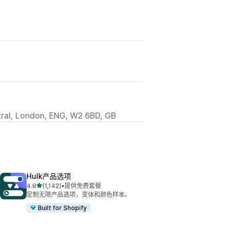
ral, London, ENG, W2 6BD, GB
Hulk产品选项
星（满分 5 星）
4.8
(1,142)
•
提供免费套餐
总共 1142 条评论
定制无限产品选项，变体和颜色样本。
Built for Shopify