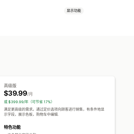
显示功能
文件上传
多选
数字
单选按钮
预览
翻译
多属性显示
频
ZIP
价
附加服务
设置费用
分层定价
件下载
库存供货情况
有货显示
手动更新
高级版
$39.99
/月
或 $399.99/年（可节省 17%）
满足更高级的需求。通过定价选项向顾客进行销售，有条件地显
示字段，展示色板，购物车中编辑.
特色功能