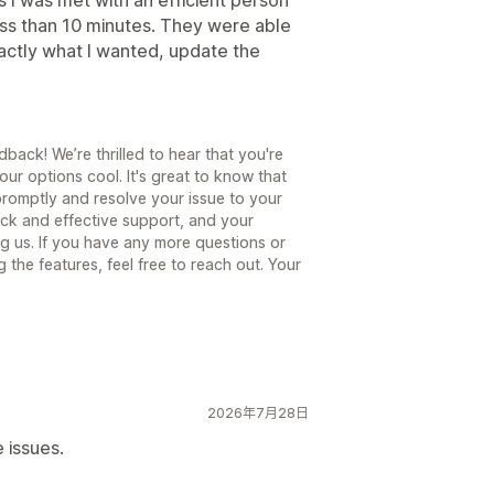
ess than 10 minutes. They were able
xactly what I wanted, update the
back! We’re thrilled to hear that you're
ur options cool. It's great to know that
promptly and resolve your issue to your
ick and effective support, and your
g us. If you have any more questions or
the features, feel free to reach out. Your
2026年7月28日
 issues.