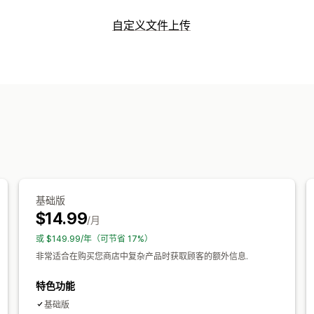
自定义
自定义文件上传
复选框
样本
条件逻辑
日期
下拉菜单
文件类型
自定义文本
自定义 CSS
自定义 HTML
PNG
JPEG
PSD
PDF
Excel
图片
视
定价
文件管理
批量定价
条件定价
自定义定价
动态定
自定义字体
自定义字段
导入和导出
文
库存
库存不足提醒
隐藏缺货商品
SKU 管理
自动更新
基础版
$14.99
/月
或 $149.99/年（可节省 17%）
非常适合在购买您商店中复杂产品时获取顾客的额外信息.
特色功能
基础版