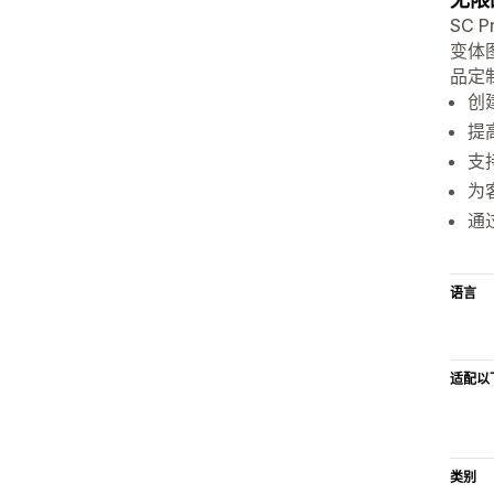
SC
变体
品定制
创
提
支
为
通
语言
适配以
类别