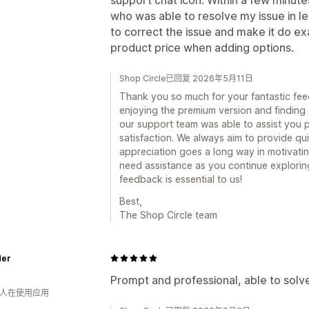
who was able to resolve my issue in l
to correct the issue and make it do e
product price when adding options.
Shop Circle已回复 2026年5月11日
Thank you so much for your fantastic feed
enjoying the premium version and finding o
our support team was able to assist you 
satisfaction. We always aim to provide qu
appreciation goes a long way in motivatin
need assistance as you continue exploring 
feedback is essential to us!
Best,
The Shop Circle team
Her
Prompt and professional, able to solve
月 人在使用应用