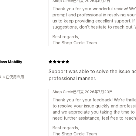
Shop Circle已回复 2026年8月3日
Thank you for your wonderful review! We’
prompt and professional in resolving your
us to keep providing excellent support. I
suggestions, don’t hesitate to reach out.
Best regards,
The Shop Circle Team
lass Mobility
Support was able to solve the issue a
年 人在使用应用
professional manner.
Shop Circle已回复 2026年7月23日
Thank you for your feedback! We’re thrill
to resolve your issue quickly and professi
and we appreciate you taking the time to 
need further assistance, feel free to reach
Best regards,
The Shop Circle Team