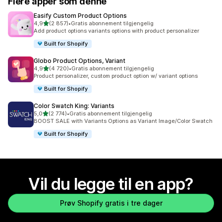
Flere apper som denne
Easify Custom Product Options
av 5 stjerner
4,9
(2 857)
•
Gratis abonnement tilgjengelig
Totalt 2857 omtaler
Add product options variants options with product personalizer
Built for Shopify
Globo Product Options, Variant
av 5 stjerner
4,9
(4 720)
•
Gratis abonnement tilgjengelig
Totalt 4720 omtaler
Product personalizer, custom product option w/ variant options
Built for Shopify
Color Swatch King: Variants
av 5 stjerner
5,0
(2 774)
•
Gratis abonnement tilgjengelig
Totalt 2774 omtaler
BOOST SALE with Variants Options as Variant Image/Color Swatch
Built for Shopify
Vil du legge til en app?
Prøv Shopify gratis i tre dager