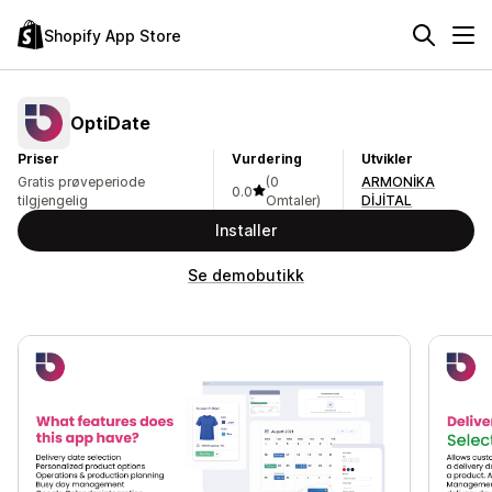
Shopify App Store
OptiDate
Priser
Vurdering
Utvikler
Gratis prøveperiode
(0
ARMONİKA
0.0
tilgjengelig
Omtaler)
DİJİTAL
Installer
Se demobutikk