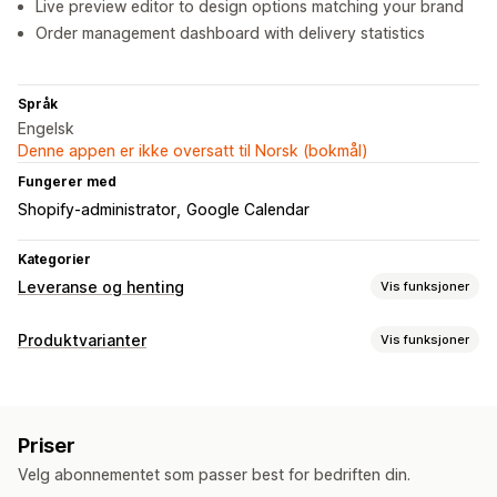
Live preview editor to design options matching your brand
Order management dashboard with delivery statistics
Språk
Engelsk
Denne appen er ikke oversatt til Norsk (bokmål)
Fungerer med
Shopify-administrator
Google Calendar
Kategorier
Leveranse og henting
Vis funksjoner
Leveringsalternativer
Produktvarianter
Vis funksjoner
Datovelger
Bestillingsgrenser
Tilpasning
Hentealternativer
Avmerkingsboks
Fargekart
Datoer
Rullegardinmenyer
Datovelger
Bestillingsgrenser
Priser
Filopplasting
Flervalg
Radioknapper
Tilpasset CSS
Velg abonnementet som passer best for bedriften din.
Forhåndsvisning
Variantvisning