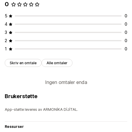
0
5
0
4
0
3
0
2
0
1
0
Skriv en omtale
Alle omtaler
Ingen omtaler enda
Brukerstøtte
App-støtte leveres av ARMONİKA DİJİTAL.
Ressurser