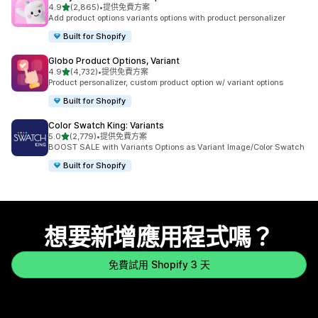
滿分 5 顆星
4.9
(2,865)
•
提供免費方案
共有 2865 則評價
Add product options variants options with product personalizer
Built for Shopify
Globo Product Options, Variant
滿分 5 顆星
4.9
(4,732)
•
提供免費方案
共有 4732 則評價
Product personalizer, custom product option w/ variant options
Built for Shopify
Color Swatch King: Variants
滿分 5 顆星
5.0
(2,779)
•
提供免費方案
共有 2779 則評價
BOOST SALE with Variants Options as Variant Image/Color Swatch
Built for Shopify
想要新增應用程式嗎？
免費試用 Shopify 3 天