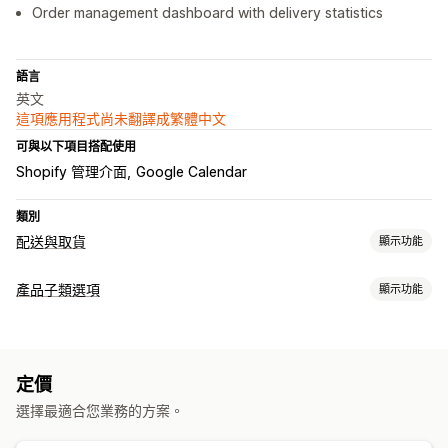
Order management dashboard with delivery statistics
語言
英文
這項應用程式尚未翻譯成繁體中文
可與以下項目搭配使用
Shopify 管理介面
Google Calendar
類別
配送與取貨
顯示功能
配送選項
產品子類選項
顯示功能
日期選擇器
訂單限制
自訂
取貨選項
核取方塊
色樣
日期
下拉式選單
檔案上傳
多重選擇
選項按鈕
日期選擇器
訂單限制
定價
自訂 CSS
預覽
顯示子樣
選擇最適合您業務的方案。
定價