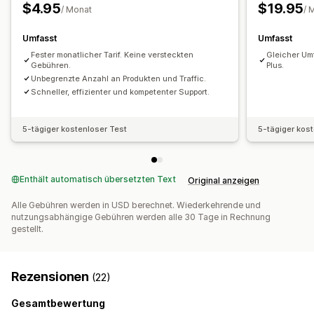
Animationen
Hintergründe
Rahmen
Farben
$4.95
$19.95
/ Monat
/ 
Benutzerdefinierter Text
Schriftarten
Styling
Größe
Datei-Upload
Responsivität für Mobilgeräte
Planung
Umfasst
Umfasst
Fester monatlicher Tarif. Keine versteckten
Gleicher Umf
Symbolposition
Gebühren.
Plus.
Unbegrenzte Anzahl an Produkten und Traffic.
Produktseiten
Schneller, effizienter und kompetenter Support.
5-tägiger kostenloser Test
5-tägiger kos
Enthält automatisch übersetzten Text
Original anzeigen
Alle Gebühren werden in USD berechnet. Wiederkehrende und
nutzungsabhängige Gebühren werden alle 30 Tage in Rechnung
gestellt.
Rezensionen
(22)
Gesamtbewertung