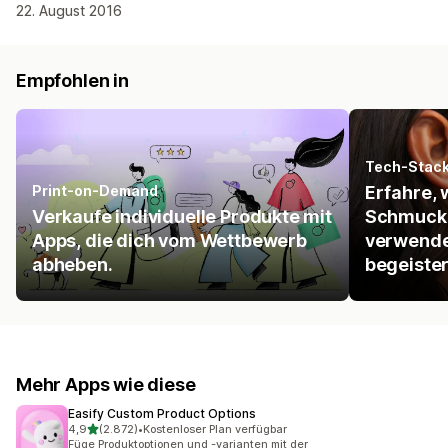
22. August 2016
Empfohlen in
Tech-Stac
Print-on-Demand
Erfahre, 
Verkaufe individuelle Produkte mit
Schmuck
Apps, die dich vom Wettbewerb
verwendet
abheben.
begeister
Mehr Apps wie diese
Easify Custom Product Options
von 5 Sternen
4,9
(2.872)
•
Kostenloser Plan verfügbar
2872 Rezensionen insgesamt
Füge Produktoptionen und -varianten mit der