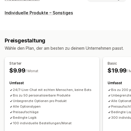
Anpassung
Individuelle Produkte – Sonstiges
Kontrollkästchen
Farbfelder
Bedingte Logik
Schriftarten
Daten
Dropdowns
Datei-Upload
Mehrfachauswahl
Nummern
Optionsschaltflächen
Benutzerdefinierter Text
Preisgestaltung
Geschenkverpackung
Benutzerdefinierte CSS
Wähle den Plan, der am besten zu deinem Unternehmen passt.
Benutzerdefiniertes HTML
Vorschau
Variantenanzeige
Preisgestaltung
Starter
Basic
Bedingte Preisgestaltung
Individuelle Preise
$9.99
$19.99
/ Monat
/ 
Dynamische Preise
Add-ons
Variantenaufschläge
Umfasst
Umfasst
Inventar
24/7-Live-Chat mit echten Menschen, keine Bots
Bis zu 200 p
Ausverkaufte Artikel ausblenden
SKU-Verwaltung
Bis zu 50 personalisierbare Produkte
Unbegrenzte
Unbegrenzte Optionen pro Produkt
Alle Options
Automatische Updates
Alle Optionstypen
Preisaufsch
Preisaufschläge
Bedingte Lo
Bedingte Logik
300 individ
100 individuelle Bestellungen/Monat