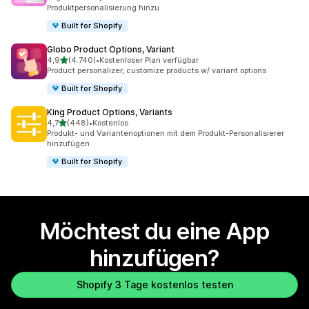
Produktpersonalisierung hinzu
Built for Shopify
Globo Product Options, Variant
von 5 Sternen
4,9
(4.740)
•
Kostenloser Plan verfügbar
4740 Rezensionen insgesamt
Product personalizer, customize products w/ variant options
Built for Shopify
King Product Options, Variants
von 5 Sternen
4,7
(448)
•
Kostenlos
448 Rezensionen insgesamt
Produkt- und Variantenoptionen mit dem Produkt-Personalisierer
hinzufügen
Built for Shopify
Möchtest du eine App
hinzufügen?
Shopify 3 Tage kostenlos testen