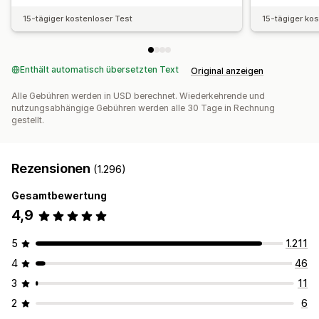
15-tägiger kostenloser Test
15-tägiger ko
Enthält automatisch übersetzten Text
Original anzeigen
Alle Gebühren werden in USD berechnet. Wiederkehrende und
nutzungsabhängige Gebühren werden alle 30 Tage in Rechnung
gestellt.
Rezensionen
(1.296)
Gesamtbewertung
4,9
5
1.211
4
46
3
11
2
6