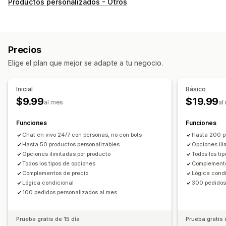
Personalización
Productos personalizados - Otros
Casillas de verificación
Muestras
Lógica condicional
Fuentes
Fechas
Menús desplegables
Subida de archivos
Selección múltiple
Números
Botones de opciones
Precios
Texto personalizado
Envoltura de regalo
Elige el plan que mejor se adapte a tu negocio.
CSS personalizado
HTML personalizado
Vista previa
Visualización de variantes
Inicial
Básico
Precios
$9.99
$19.99
al mes
al
Fijación de precios condicional
Precios personalizados
Funciones
Funciones
Precios dinámicos
Complementos
Chat en vivo 24/7 con personas, no con bots
Hasta 200 p
Costos adicionales de variantes
Hasta 50 productos personalizables
Opciones ili
Opciones ilimitadas por producto
Todos los ti
Inventario
Todos los tipos de opciones
Complemento
Ocultar existencias agotadas
Gestión de SKU
Complementos de precio
Lógica cond
Actualizaciones automáticas
Lógica condicional
300 pedidos
100 pedidos personalizados al mes
Prueba gratis de 15 día
Prueba gratis 