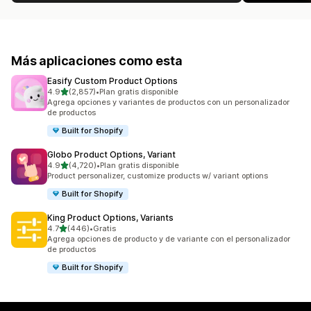
Más aplicaciones como esta
Easify Custom Product Options
de 5 estrellas
4.9
(2,857)
•
Plan gratis disponible
2857 reseñas en total
Agrega opciones y variantes de productos con un personalizador
de productos
Built for Shopify
Globo Product Options, Variant
de 5 estrellas
4.9
(4,720)
•
Plan gratis disponible
4720 reseñas en total
Product personalizer, customize products w/ variant options
Built for Shopify
King Product Options, Variants
de 5 estrellas
4.7
(446)
•
Gratis
446 reseñas en total
Agrega opciones de producto y de variante con el personalizador
de productos
Built for Shopify