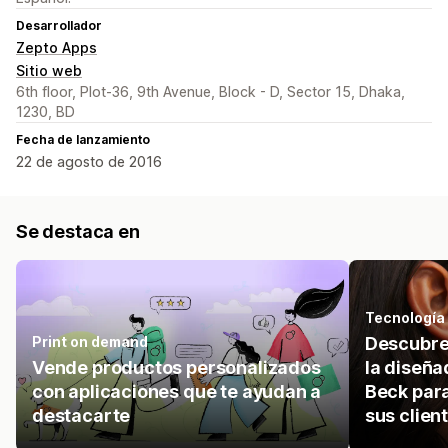
Desarrollador
Zepto Apps
Sitio web
6th floor, Plot-36, 9th Avenue, Block - D, Sector 15, Dhaka,
1230, BD
Fecha de lanzamiento
22 de agosto de 2016
Se destaca en
Tecnología
Print on demand
Descubre 
Vende productos personalizados
la diseña
con aplicaciones que te ayudan a
Beck para
destacarte
sus clien