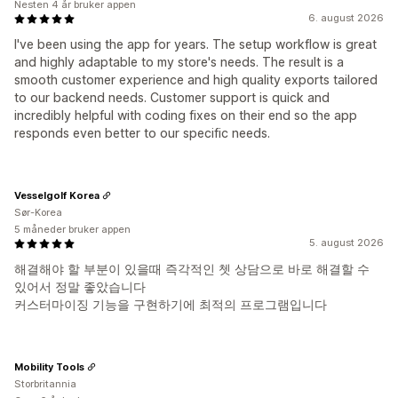
Nesten 4 år bruker appen
6. august 2026
I've been using the app for years. The setup workflow is great
and highly adaptable to my store's needs. The result is a
smooth customer experience and high quality exports tailored
to our backend needs. Customer support is quick and
incredibly helpful with coding fixes on their end so the app
responds even better to our specific needs.
Vesselgolf Korea
Sør-Korea
5 måneder bruker appen
5. august 2026
해결해야 할 부분이 있을때 즉각적인 쳇 상담으로 바로 해결할 수
있어서 정말 좋았습니다
커스터마이징 기능을 구현하기에 최적의 프로그램입니다
Mobility Tools
Storbritannia