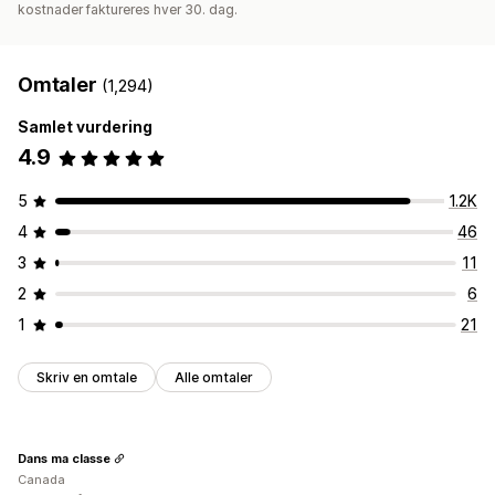
kostnader faktureres hver 30. dag.
Omtaler
(1,294)
Samlet vurdering
4.9
5
1.2K
4
46
3
11
2
6
1
21
Skriv en omtale
Alle omtaler
Dans ma classe
Canada