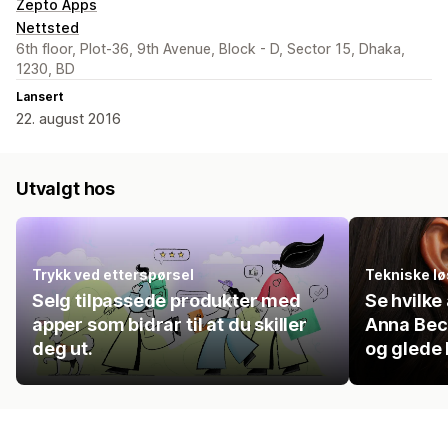
Zepto Apps
Nettsted
6th floor, Plot-36, 9th Avenue, Block - D, Sector 15, Dhaka,
1230, BD
Lansert
22. august 2016
Utvalgt hos
Trykk ved etterspørsel
Tekniske lø
Selg tilpassede produkter med
Se hvilk
apper som bidrar til at du skiller
Anna Beck
deg ut.
og glede 