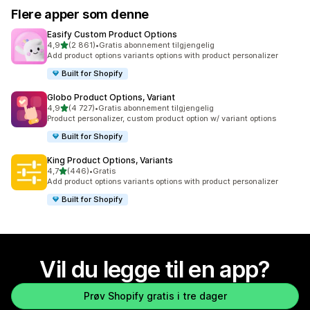
Flere apper som denne
Easify Custom Product Options
av 5 stjerner
4,9
(2 861)
•
Gratis abonnement tilgjengelig
Totalt 2861 omtaler
Add product options variants options with product personalizer
Built for Shopify
Globo Product Options, Variant
av 5 stjerner
4,9
(4 727)
•
Gratis abonnement tilgjengelig
Totalt 4727 omtaler
Product personalizer, custom product option w/ variant options
Built for Shopify
King Product Options, Variants
av 5 stjerner
4,7
(446)
•
Gratis
Totalt 446 omtaler
Add product options variants options with product personalizer
Built for Shopify
Vil du legge til en app?
Prøv Shopify gratis i tre dager