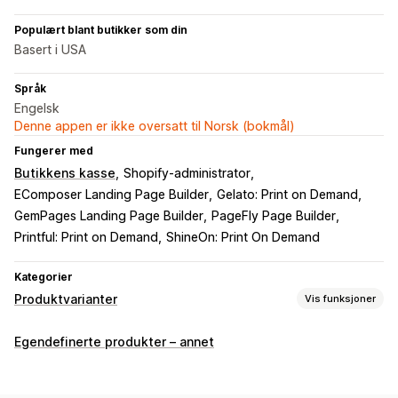
Populært blant butikker som din
Basert i USA
Språk
Engelsk
Denne appen er ikke oversatt til Norsk (bokmål)
Fungerer med
Butikkens kasse
Shopify-administrator
EComposer Landing Page Builder
Gelato: Print on Demand
GemPages Landing Page Builder
PageFly Page Builder
Printful: Print on Demand
ShineOn: Print On Demand
Kategorier
Produktvarianter
Vis funksjoner
Tilpasning
Egendefinerte produkter – annet
Avmerkingsboks
Fargekart
Betinget logikk
Skrifttyper
Datoer
Rullegardinmenyer
Filopplasting
Flervalg
Tall