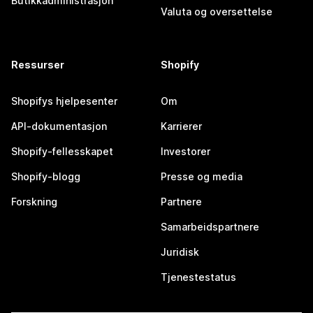
Butikkadministrasjon
Valuta og oversettelse
Ressurser
Shopify
Shopifys hjelpesenter
Om
API-dokumentasjon
Karrierer
Shopify-fellesskapet
Investorer
Shopify-blogg
Presse og media
Forskning
Partnere
Samarbeidspartnere
Juridisk
Tjenestestatus