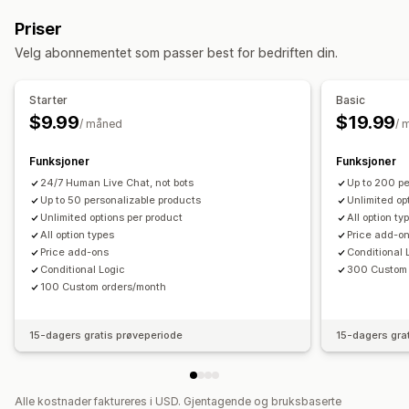
Radioknapper
Tilpasset tekst
Gaveinnpakking
Priser
Tilpasset CSS
Tilpasset HTML
Forhåndsvisning
Velg abonnementet som passer best for bedriften din.
Variantvisning
Priser
Starter
Basic
Betinget prissetting
Tilpasset prissetting
$9.99
$19.99
/ måned
/ 
Dynamisk prissetting
Tilleggsprogram
Variantpåslag
Funksjoner
Funksjoner
Lagerbeholdning
24/7 Human Live Chat, not bots
Up to 200 pe
Skjul «ikke på lager»
SKU-administrasjon
Up to 50 personalizable products
Unlimited op
Unlimited options per product
All option ty
Automatiske oppdateringer
All option types
Price add-o
Price add-ons
Conditional 
Conditional Logic
300 Custom 
100 Custom orders/month
15-dagers gratis prøveperiode
15-dagers gra
Alle kostnader faktureres i USD. Gjentagende og bruksbaserte