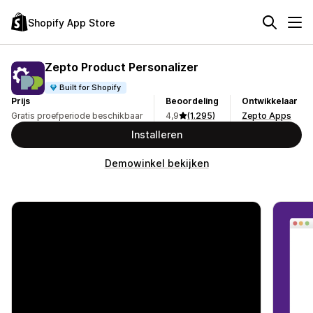
Shopify App Store
Zepto Product Personalizer
Built for Shopify
Prijs
Beoordeling
Ontwikkelaar
Gratis proefperiode beschikbaar
4,9
(1.295)
Zepto Apps
Installeren
Demowinkel bekijken