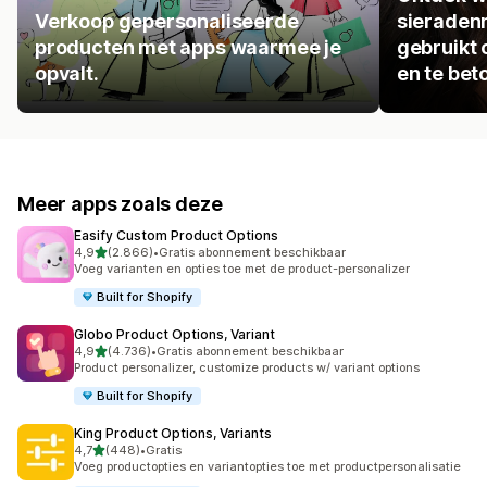
Verkoop gepersonaliseerde
sieraden
producten met apps waarmee je
gebruikt 
opvalt.
en te bet
Meer apps zoals deze
Easify Custom Product Options
van 5 sterren
4,9
(2.866)
•
Gratis abonnement beschikbaar
2866 recensies in totaal
Voeg varianten en opties toe met de product-personalizer
Built for Shopify
Globo Product Options, Variant
van 5 sterren
4,9
(4.736)
•
Gratis abonnement beschikbaar
4736 recensies in totaal
Product personalizer, customize products w/ variant options
Built for Shopify
King Product Options, Variants
van 5 sterren
4,7
(448)
•
Gratis
448 recensies in totaal
Voeg productopties en variantopties toe met productpersonalisatie