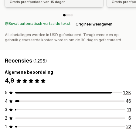
Gratis proefperiode van 15 dagen
Gratis proefp
Bevat automatisch vertaalde tekst
Origineel weergeven
Alle betalingen worden in USD gefactureerd. Terugkerende en op
gebruik gebaseerde kosten worden om de 30 dagen gefactureerd.
Recensies
(1.295)
Algemene beoordeling
4,9
5
1,2K
4
46
3
11
2
6
1
22