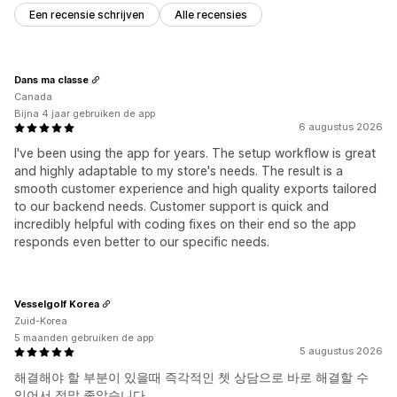
Een recensie schrijven
Alle recensies
Dans ma classe
Canada
Bijna 4 jaar gebruiken de app
6 augustus 2026
I've been using the app for years. The setup workflow is great
and highly adaptable to my store's needs. The result is a
smooth customer experience and high quality exports tailored
to our backend needs. Customer support is quick and
incredibly helpful with coding fixes on their end so the app
responds even better to our specific needs.
Vesselgolf Korea
Zuid-Korea
5 maanden gebruiken de app
5 augustus 2026
해결해야 할 부분이 있을때 즉각적인 쳇 상담으로 바로 해결할 수
있어서 정말 좋았습니다