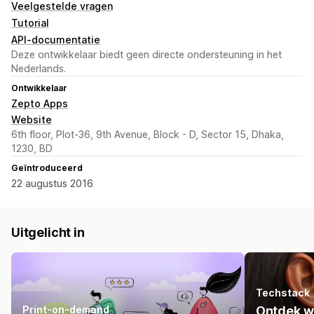
Veelgestelde vragen
Tutorial
API-documentatie
Deze ontwikkelaar biedt geen directe ondersteuning in het
Nederlands.
Ontwikkelaar
Zepto Apps
Website
6th floor, Plot-36, 9th Avenue, Block - D, Sector 15, Dhaka,
1230, BD
Geïntroduceerd
22 augustus 2016
Uitgelicht in
Techstack
Print-on-demand
Ontdek w