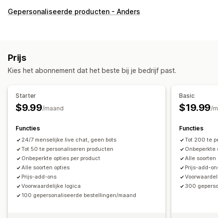
Aanpassing
Gepersonaliseerde producten - Anders
Selectievakjes
Stalen
Voorwaardelijke logica
Lettertypen
Datums
Dropdowns
Bestanden uploaden
Meerdere opties selecteren
Aantallen
Keuzeknoppen
Prijs
Aangepaste tekst
Cadeauverpakking
Aangepaste CSS
Kies het abonnement dat het beste bij je bedrijf past.
Aangepaste HTML
Voorbeeld
Variantweergave
Prijs
Starter
Basic
Voorwaardelijke prijzen
Aangepaste prijzen
$9.99
$19.99
/maand
/m
Dynamische prijzen
Uitbreidingen
Functies
Functies
Prijsstijging voor varianten
24/7 menselijke live chat, geen bots
Tot 200 te 
Voorraad
Tot 50 te personaliseren producten
Onbeperkte o
Onbeperkte opties per product
Alle soorten
Niet op voorraad verbergen
SKU-beheer
Alle soorten opties
Prijs-add-on
Automatische updates
Prijs-add-ons
Voorwaardeli
Voorwaardelijke logica
300 geperso
100 gepersonaliseerde bestellingen/maand