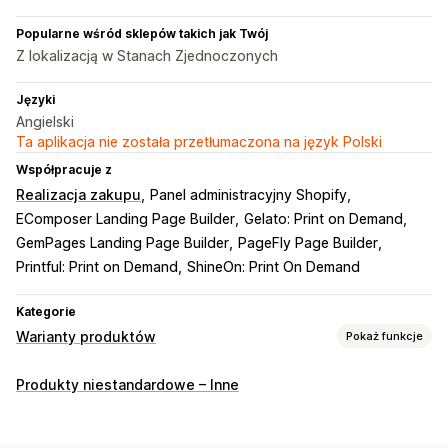
Popularne wśród sklepów takich jak Twój
Z lokalizacją w Stanach Zjednoczonych
Języki
Angielski
Ta aplikacja nie została przetłumaczona na język Polski
Współpracuje z
Realizacja zakupu
Panel administracyjny Shopify
EComposer Landing Page Builder
Gelato: Print on Demand
GemPages Landing Page Builder
PageFly Page Builder
Printful: Print on Demand
ShineOn: Print On Demand
Kategorie
Warianty produktów
Pokaż funkcje
Dostosowanie
Produkty niestandardowe – Inne
Pola wyboru
Próbki
Logika warunkowa
Czcionki
Daty
Listy rozwijane
Przesyłanie pliku
Wielokrotny wybór