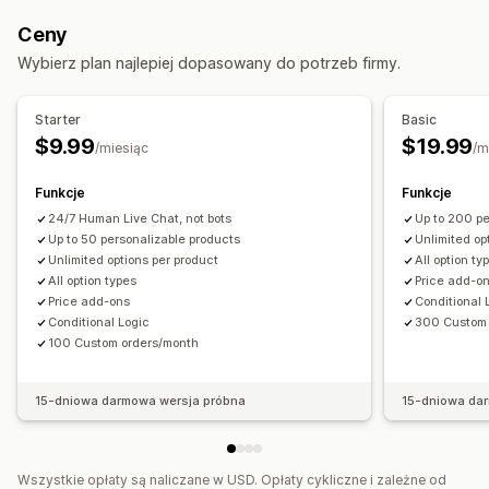
Numery
Przyciski opcji
Niestandardowy tekst
Ceny
Opakowanie prezentu
Niestandardowy CSS
Wybierz plan najlepiej dopasowany do potrzeb firmy.
Niestandardowy HTML
Podgląd
Wyświetlanie wariantów
Ceny
Starter
Basic
Ceny warunkowe
Niestandardowe ceny
Ceny dynamiczne
$9.99
$19.99
/miesiąc
/m
Dodatki add-on
Dopłaty do wariantów
Funkcje
Funkcje
Zapasy
24/7 Human Live Chat, not bots
Up to 200 pe
Ukrywanie wyczerpanych zapasów
Zarządzanie SKU
Up to 50 personalizable products
Unlimited op
Unlimited options per product
All option ty
Automatyczne aktualizacje
All option types
Price add-o
Price add-ons
Conditional 
Conditional Logic
300 Custom 
100 Custom orders/month
15-dniowa darmowa wersja próbna
15-dniowa da
Wszystkie opłaty są naliczane w USD. Opłaty cykliczne i zależne od