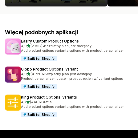
Więcej podobnych aplikacji
Easify Custom Product Options
na 5 gwiazdek
4,9
(2 857)
•
Bezpłatny plan jest dostępny
Łączna liczba recenzji: 2857
Add product options variants options with product personalizer
Built for Shopify
Globo Product Options, Variant
na 5 gwiazdek
4,9
(4 720)
•
Bezpłatny plan jest dostępny
Łączna liczba recenzji: 4720
Product personalizer, custom product option w/ variant options
Built for Shopify
King Product Options, Variants
na 5 gwiazdek
4,7
(446)
•
Gratis
Łączna liczba recenzji: 446
Add product options variants options with product personalizer
Built for Shopify