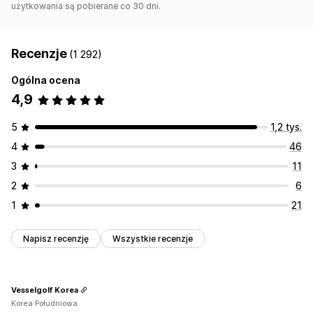
użytkowania są pobierane co 30 dni.
Recenzje
(1 292)
Ogólna ocena
4,9
5
1,2 tys.
4
46
3
11
2
6
1
21
Napisz recenzję
Wszystkie recenzje
Vesselgolf Korea
Korea Południowa