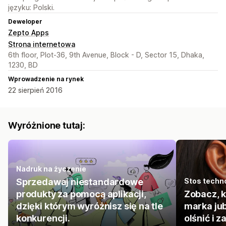
języku: Polski.
Deweloper
Zepto Apps
Strona internetowa
6th floor, Plot-36, 9th Avenue, Block - D, Sector 15, Dhaka,
1230, BD
Wprowadzenie na rynek
22 sierpień 2016
Wyróżnione tutaj:
Nadruk na życzenie
Sprzedawaj niestandardowe
Stos techn
produkty za pomocą aplikacji,
Zobacz, k
dzięki którym wyróżnisz się na tle
marka jub
konkurencji.
olśnić i 