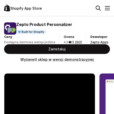
Shopify App Store
Zepto Product Personalizer
Built for Shopify
Ceny
Ocena
Deweloper
Dostępna darmowa wersja próbna
4,9
(1 292)
Zepto Apps
Zainstaluj
Wyświetl sklep w wersji demonstracyjnej