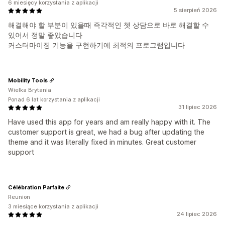
6 miesięcy korzystania z aplikacji
5 sierpień 2026
해결해야 할 부분이 있을때 즉각적인 쳇 상담으로 바로 해결할 수
있어서 정말 좋았습니다
커스터마이징 기능을 구현하기에 최적의 프로그램입니다
Mobility Tools
Wielka Brytania
Ponad 6 lat korzystania z aplikacji
31 lipiec 2026
Have used this app for years and am really happy with it. The
customer support is great, we had a bug after updating the
theme and it was literally fixed in minutes. Great customer
support
Célébration Parfaite
Reunion
3 miesiące korzystania z aplikacji
24 lipiec 2026