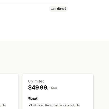
แสดงฟีเจอร์
เงื่อนไข
แบบอักษร
วันที่
ดรอปดาวน์
ตัวเลข
ปุ่มวิทยุ
ข้อความที่กำหนดเอง
 ที่กำหนดเอง
ตัวอย่าง
หนดราคาแบบกำหนดเอง
ค่าบริการตัวเลือกสินค้า
Unlimited
ัปเดตอัตโนมัติ
$49.99
/ เดือน
ฟีเจอร์
ucts
Unlimited Personalizable products