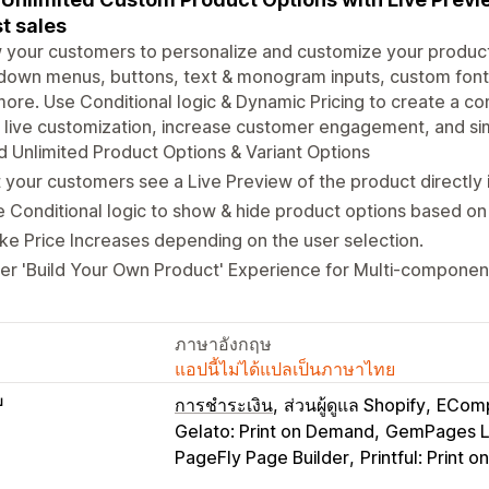
t sales
 your customers to personalize and customize your product
own menus, buttons, text & monogram inputs, custom fonts 
ore. Use Conditional logic & Dynamic Pricing to create a c
 live customization, increase customer engagement, and si
 Unlimited Product Options & Variant Options
 your customers see a Live Preview of the product directly 
 Conditional logic to show & hide product options based on
e Price Increases depending on the user selection.
er 'Build Your Own Product' Experience for Multi-compone
ภาษาอังกฤษ
แอปนี้ไม่ได้แปลเป็นภาษาไทย
บ
การชำระเงิน
ส่วนผู้ดูแล Shopify
EComp
Gelato: Print on Demand
GemPages La
PageFly Page Builder
Printful: Print