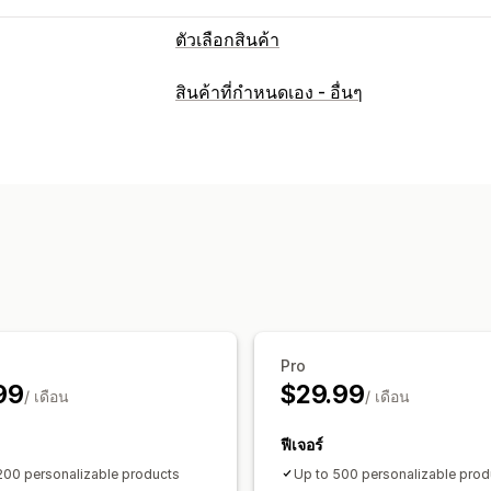
ตัวเลือกสินค้า
การปรับแต่ง
สินค้าที่กำหนดเอง - อื่นๆ
ช่องทำเครื่องหมาย
ตัวอย่าง
ตรรกะแบบมี
การอัปโหลดไฟล์
เลือกได้หลายรายการ
การห่อของขวัญ
CSS ที่กำหนดเอง
HTML
การแสดงตัวแปร
การกำหนดราคา
การกำหนดราคาตามสภาพสินค้า
การกำ
การกำหนดราคาแบบไดนามิก
ส่วนขยาย
สินค้าคงคลัง
Pro
ซ่อนสินค้าหมดสต็อก
การจัดการ SKU
อ
99
$29.99
/ เดือน
/ เดือน
ฟีเจอร์
200 personalizable products
Up to 500 personalizable prod