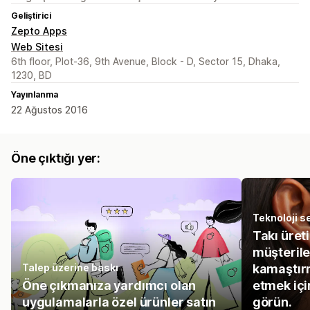
Geliştirici
Zepto Apps
Web Sitesi
6th floor, Plot-36, 9th Avenue, Block - D, Sector 15, Dhaka,
1230, BD
Yayınlanma
22 Ağustos 2016
Öne çıktığı yer:
Teknoloji se
Takı üret
müşterile
Talep üzerine baskı
kamaştır
Öne çıkmanıza yardımcı olan
etmek içi
uygulamalarla özel ürünler satın
görün.