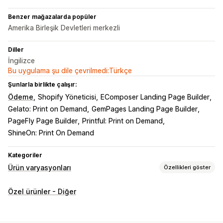
Benzer mağazalarda popüler
Amerika Birleşik Devletleri merkezli
Diller
İngilizce
Bu uygulama şu dile çevrilmedi:Türkçe
Şunlarla birlikte çalışır:
Ödeme
Shopify Yöneticisi
EComposer Landing Page Builder
Gelato: Print on Demand
GemPages Landing Page Builder
PageFly Page Builder
Printful: Print on Demand
ShineOn: Print On Demand
Kategoriler
Ürün varyasyonları
Özellikleri göster
Özelleştirme
Özel ürünler - Diğer
Onay kutuları
Numune parçalar
Koşullu mantık
Yazı tipleri
Tarihler
Açılır menüler
Dosya yükleme
Çoklu seçim