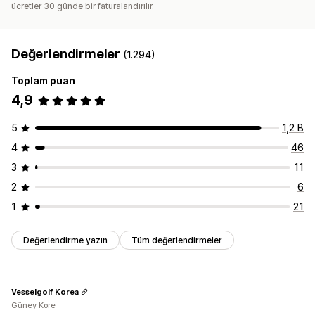
ücretler 30 günde bir faturalandırılır.
Değerlendirmeler
(1.294)
Toplam puan
4,9
5
1,2 B
4
46
3
11
2
6
1
21
Değerlendirme yazın
Tüm değerlendirmeler
Vesselgolf Korea
Güney Kore