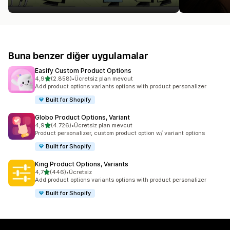
Buna benzer diğer uygulamalar
Easify Custom Product Options
5 yıldız üzerinden
4,9
(2.858)
•
Ücretsiz plan mevcut
toplam 2858 değerlendirme
Add product options variants options with product personalizer
Built for Shopify
Globo Product Options, Variant
5 yıldız üzerinden
4,9
(4.726)
•
Ücretsiz plan mevcut
toplam 4726 değerlendirme
Product personalizer, custom product option w/ variant options
Built for Shopify
King Product Options, Variants
5 yıldız üzerinden
4,7
(446)
•
Ücretsiz
toplam 446 değerlendirme
Add product options variants options with product personalizer
Built for Shopify