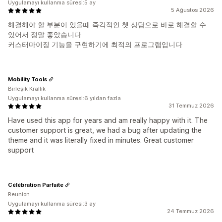
Uygulamayı kullanma süresi:5 ay
5 Ağustos 2026
해결해야 할 부분이 있을때 즉각적인 쳇 상담으로 바로 해결할 수
있어서 정말 좋았습니다
커스터마이징 기능을 구현하기에 최적의 프로그램입니다
Mobility Tools
Birleşik Krallık
Uygulamayı kullanma süresi:6 yıldan fazla
31 Temmuz 2026
Have used this app for years and am really happy with it. The
customer support is great, we had a bug after updating the
theme and it was literally fixed in minutes. Great customer
support
Célébration Parfaite
Reunion
Uygulamayı kullanma süresi:3 ay
24 Temmuz 2026