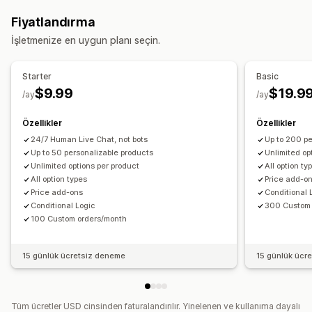
Sayılar
Radyo düğmeleri
Özel metin
Hediye paketi
Fiyatlandırma
Özel CSS
Özel HTML
Önizleme
Varyasyonlar ekranı
İşletmenize en uygun planı seçin.
Fiyatlandırma
Koşullu fiyatlandırma
Özel fiyatlandırma
Starter
Basic
Dinamik fiyatlandırma
Eklentiler
Varyasyon ek ücretleri
$9.99
$19.9
/ay
/ay
Envanter
Özellikler
Özellikler
Stokta olmayanları gizleme
SKU yönetimi
24/7 Human Live Chat, not bots
Up to 200 pe
Otomatik güncellemeler
Up to 50 personalizable products
Unlimited op
Unlimited options per product
All option ty
All option types
Price add-o
Price add-ons
Conditional 
Conditional Logic
300 Custom 
100 Custom orders/month
15 günlük ücretsiz deneme
15 günlük ücr
Tüm ücretler USD cinsinden faturalandırılır. Yinelenen ve kullanıma dayalı