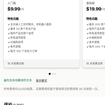
入门版
基础版
库存
$9.99
$19.99
/月
/
隐藏缺货商品
SKU 管理
自动更新
特色功能
特色功能
全天候人工实时聊天，非机器人服务
最多 200 
最多 50 款个性化产品
每件产品无限
每件产品无限个选项
所有选项类型
所有选项类型
价格附加项
价格附加项
条件逻辑
条件逻辑
每月 300 
每月 100 个自定义订单
15 天免费试用
15 天免费试用
包含自动翻译的文本
显示原文
所有费用均以USD结算。 定期费用和基于使用情况的费用每 30 天收取一次。
评论