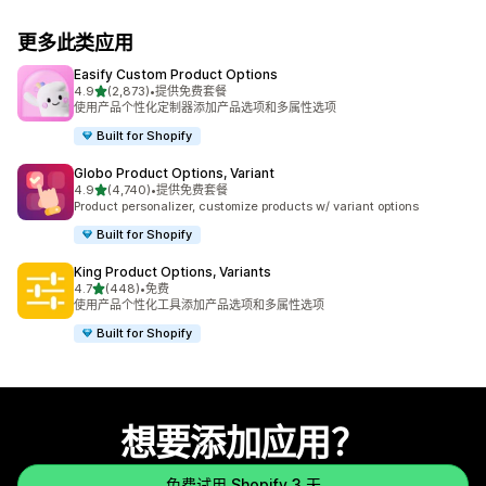
更多此类应用
Easify Custom Product Options
星（满分 5 星）
4.9
(2,873)
•
提供免费套餐
总共 2873 条评论
使用产品个性化定制器添加产品选项和多属性选项
Built for Shopify
Globo Product Options, Variant
星（满分 5 星）
4.9
(4,740)
•
提供免费套餐
总共 4740 条评论
Product personalizer, customize products w/ variant options
Built for Shopify
King Product Options, Variants
星（满分 5 星）
4.7
(448)
•
免费
总共 448 条评论
使用产品个性化工具添加产品选项和多属性选项
Built for Shopify
想要添加应用？
免费试用 Shopify 3 天