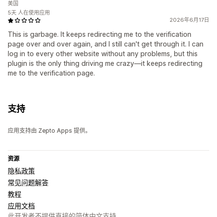
美国
5天 人在使用应用
2026年6月17日
This is garbage. It keeps redirecting me to the verification
page over and over again, and I still can't get through it. I can
log in to every other website without any problems, but this
plugin is the only thing driving me crazy—it keeps redirecting
me to the verification page.
支持
应用支持由 Zepto Apps 提供。
资源
隐私政策
常见问题解答
教程
应用文档
此开发者不提供直接的简体中文支持。