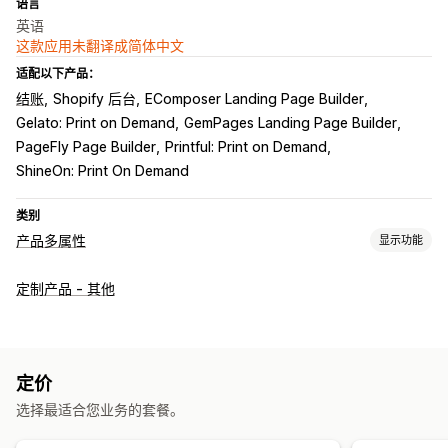
语言
英语
这款应用未翻译成简体中文
适配以下产品：
结账
Shopify 后台
EComposer Landing Page Builder
Gelato: Print on Demand
GemPages Landing Page Builder
PageFly Page Builder
Printful: Print on Demand
ShineOn: Print On Demand
类别
产品多属性
显示功能
自定义
定制产品 - 其他
复选框
样本
条件逻辑
字体
日期
下拉菜单
文件上传
多选
数字
单选按钮
自定义文本
礼品包装
自定义 CSS
自定义 HTML
预览
多属性显示
定价
定价
选择最适合您业务的套餐。
条件定价
自定义定价
动态定价
附加服务
多属性附加费用