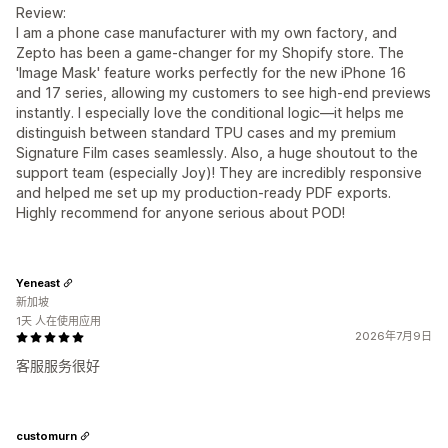
Review:
I am a phone case manufacturer with my own factory, and
Zepto has been a game-changer for my Shopify store. The
'Image Mask' feature works perfectly for the new iPhone 16
and 17 series, allowing my customers to see high-end previews
instantly. I especially love the conditional logic—it helps me
distinguish between standard TPU cases and my premium
Signature Film cases seamlessly. Also, a huge shoutout to the
support team (especially Joy)! They are incredibly responsive
and helped me set up my production-ready PDF exports.
Highly recommend for anyone serious about POD!
Yeneast
新加坡
1天 人在使用应用
2026年7月9日
客服服务很好
customurn