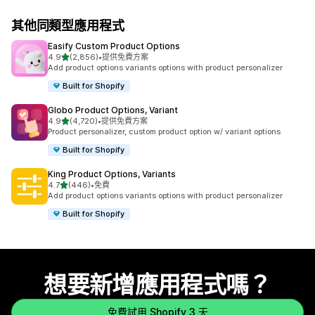
其他同類型應用程式
Easify Custom Product Options
滿分 5 顆星
4.9
(2,856)
•
提供免費方案
共有 2856 則評價
Add product options variants options with product personalizer
Built for Shopify
Globo Product Options, Variant
滿分 5 顆星
4.9
(4,720)
•
提供免費方案
共有 4720 則評價
Product personalizer, custom product option w/ variant options
Built for Shopify
King Product Options, Variants
滿分 5 顆星
4.7
(446)
•
免費
共有 446 則評價
Add product options variants options with product personalizer
Built for Shopify
想要新增應用程式嗎？
免費試用 Shopify 3 天