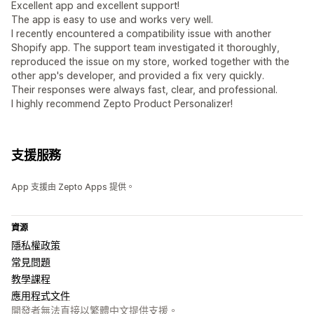
Excellent app and excellent support!
The app is easy to use and works very well.
I recently encountered a compatibility issue with another
Shopify app. The support team investigated it thoroughly,
reproduced the issue on my store, worked together with the
other app's developer, and provided a fix very quickly.
Their responses were always fast, clear, and professional.
I highly recommend Zepto Product Personalizer!
支援服務
App 支援由 Zepto Apps 提供。
資源
隱私權政策
常見問題
教學課程
應用程式文件
開發者無法直接以繁體中文提供支援。