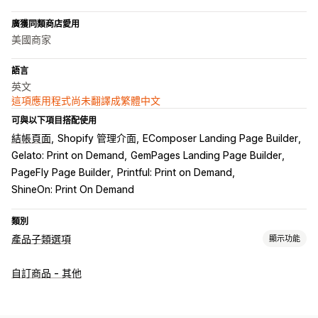
廣獲同類商店愛用
美國商家
語言
英文
這項應用程式尚未翻譯成繁體中文
可與以下項目搭配使用
結帳頁面
Shopify 管理介面
EComposer Landing Page Builder
Gelato: Print on Demand
GemPages Landing Page Builder
PageFly Page Builder
Printful: Print on Demand
ShineOn: Print On Demand
類別
產品子類選項
顯示功能
自訂
自訂商品 - 其他
核取方塊
色樣
條件邏輯
字型
日期
下拉式選單
檔案上傳
多重選擇
數字
選項按鈕
自訂文字
禮品包裝
自訂 CSS