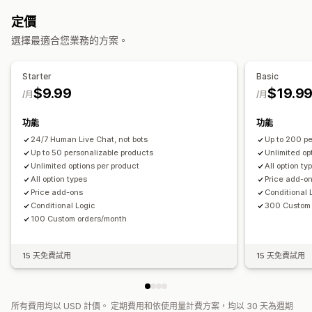
自訂 HTML
預覽
顯示子樣
定價
定價
選擇最適合您業務的方案。
條件定價
自訂定價
動態定價
附加元件
子類加價
Starter
Basic
庫存
$9.99
$19.9
/月
/月
隱藏無庫存商品
存貨單位 (SKU) 管理
自動更新
功能
功能
24/7 Human Live Chat, not bots
Up to 200 pe
Up to 50 personalizable products
Unlimited op
Unlimited options per product
All option ty
All option types
Price add-o
Price add-ons
Conditional 
Conditional Logic
300 Custom 
100 Custom orders/month
15 天免費試用
15 天免費試用
所有費用均以 USD 計價。 定期費用和依使用量計費方案，均以 30 天為週期