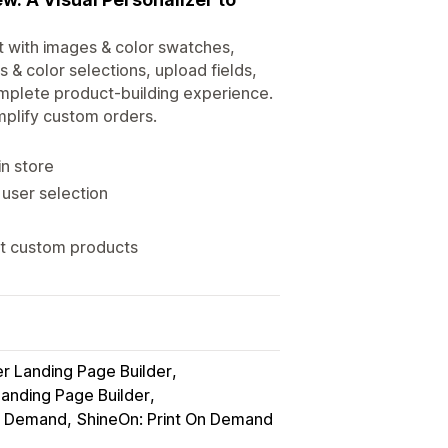
 with images & color swatches,
& color selections, upload fields,
omplete product-building experience.
mplify custom orders.
in store
 user selection
nt custom products
 Landing Page Builder
nding Page Builder
 on Demand
ShineOn: Print On Demand