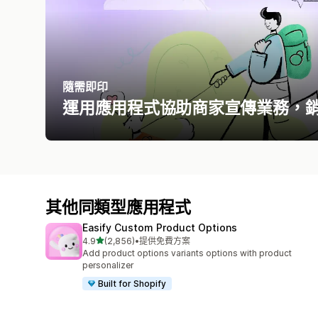
隨需即印
運用應用程式協助商家宣傳業務，
其他同類型應用程式
Easify Custom Product Options
滿分 5 顆星
4.9
(2,856)
•
提供免費方案
共有 2856 則評價
Add product options variants options with product
personalizer
Built for Shopify