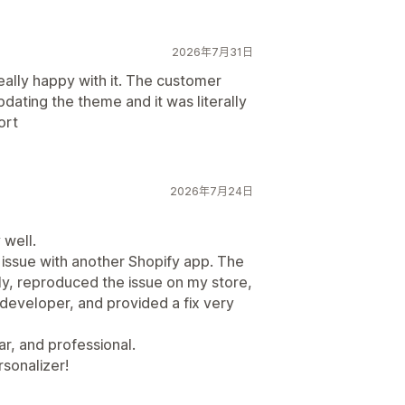
2026年7月31日
eally happy with it. The customer
dating the theme and it was literally
ort
2026年7月24日
 well.
 issue with another Shopify app. The
ly, reproduced the issue on my store,
developer, and provided a fix very
r, and professional.
sonalizer!