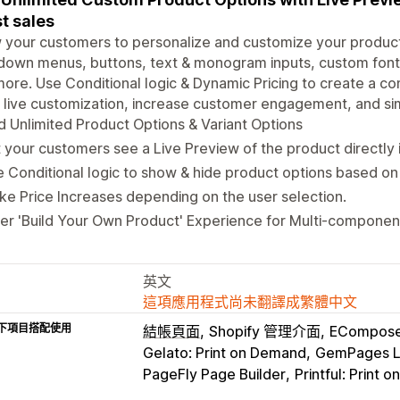
t sales
 your customers to personalize and customize your product
own menus, buttons, text & monogram inputs, custom fonts 
ore. Use Conditional logic & Dynamic Pricing to create a c
 live customization, increase customer engagement, and si
 Unlimited Product Options & Variant Options
 your customers see a Live Preview of the product directly 
 Conditional logic to show & hide product options based on
e Price Increases depending on the user selection.
er 'Build Your Own Product' Experience for Multi-compone
英文
這項應用程式尚未翻譯成繁體中文
下項目搭配使用
結帳頁面
Shopify 管理介面
EComposer
Gelato: Print on Demand
GemPages La
PageFly Page Builder
Printful: Print