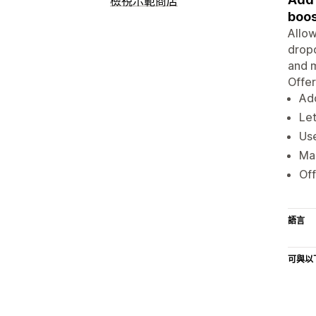
檢視示範商店
boos
Allow
dropd
and m
Offer
Add
Let
Use
Mak
Off
語言
可與以