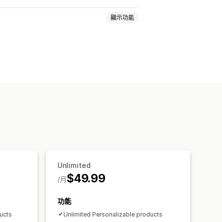
顯示功能
下拉式選單
檔案上傳
多重選擇
數字
S
自訂 HTML
預覽
顯示子樣
子類加價
自動更新
Unlimited
$49.99
/月
功能
ucts
Unlimited Personalizable products