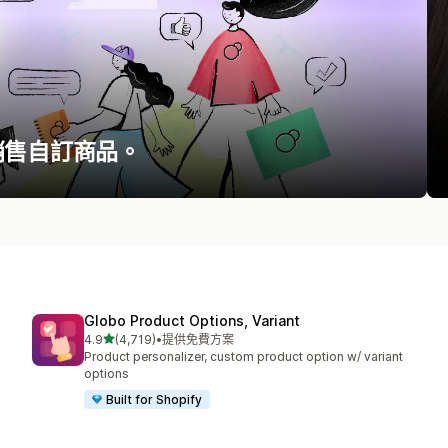
銷售自訂商品。
Globo Product Options, Variant
滿分 5 顆星
4.9
(4,719)
•
提供免費方案
共有 4719 則評價
Product personalizer, custom product option w/ variant
options
Built for Shopify