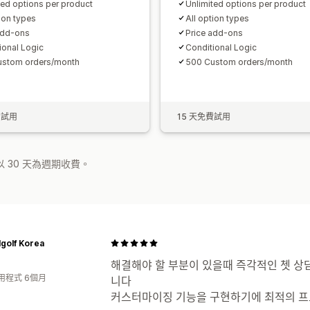
ted options per product
Unlimited options per product
tion types
All option types
add-ons
Price add-ons
ional Logic
Conditional Logic
ustom orders/month
500 Custom orders/month
費試用
15 天免費試用
 30 天為週期收費。
golf Korea
해결해야 할 부분이 있을때 즉각적인 쳇 상
用程式 6個月
니다
커스터마이징 기능을 구현하기에 최적의 