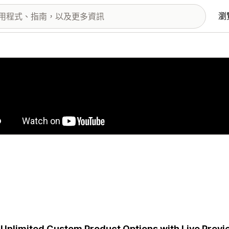
瀏
圖片圖庫
Unlimited Custom Product Options with Live Previe