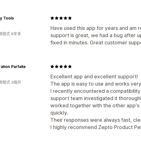
ty Tools
Have used this app for years and am r
用程式 6年多
support is great, we had a bug after up
fixed in minutes. Great customer supp
ation Parfaite
Excellent app and excellent support!
用程式 3個月
The app is easy to use and works very
I recently encountered a compatibility
support team investigated it thorough
worked together with the other app's 
quickly.
Their responses were always fast, clea
I highly recommend Zepto Product Per