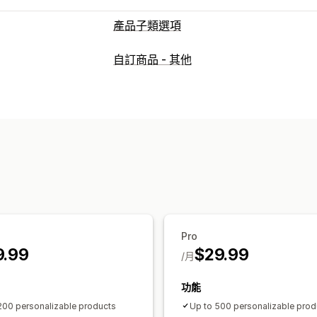
產品子類選項
自訂
自訂商品 - 其他
核取方塊
色樣
條件邏輯
字型
日期
選項按鈕
自訂文字
禮品包裝
自訂 CS
定價
條件定價
自訂定價
動態定價
附加元件
庫存
隱藏無庫存商品
存貨單位 (SKU) 管理
Pro
9.99
$29.99
/月
功能
200 personalizable products
Up to 500 personalizable prod