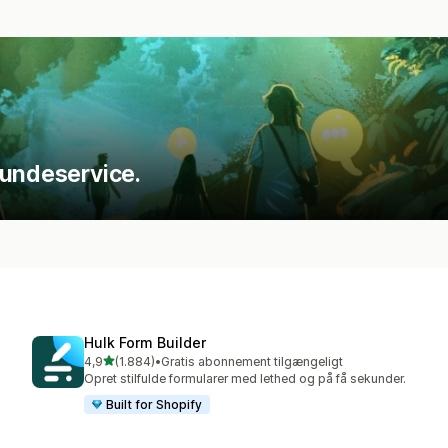
kundeservice.
Hulk Form Builder
ud af 5 stjerner
4,9
(1.884)
•
Gratis abonnement tilgængeligt
1884 anmeldelser i alt
Opret stilfulde formularer med lethed og på få sekunder.
Built for Shopify