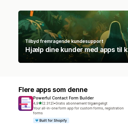
Tilbyd fremragende kundesupport
Hjælp dine kunder med apps til 
Flere apps som denne
Powerful Contact Form Builder
ud af 5 stjerner
4,9
(2.312)
•
Gratis abonnement tilgængeligt
2312 anmeldelser i alt
Your all-in-one form app for custom forms, registration
forms
Built for Shopify