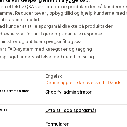
j en effektiv Q&A-sektion til dine produktsider, så kunderne
amme. Reducer tøven, opbyg tillid og hjælp kunderne med a
nteraktion i realtid.
lad kunder at stille spørgsmål direkte på produktsider
drevne svar for hurtigere og smartere responser
inistrer og publicer spørgsmål og svar
art FAQ-system med kategorier og tagging
rsproget understøttelse med nem tilpasning
Engelsk
Denne app er ikke oversat til Dansk
rer sammen med
Shopify-administrator
rier
Ofte stillede spørgsmål
Redigeringsværktøjer
Formularer