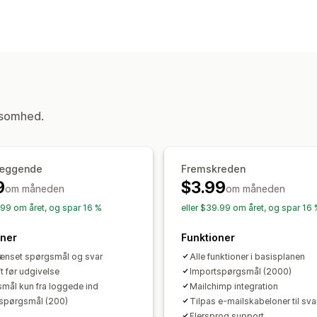
RTF-editor
Import og eksport
Video
Formulartyper
Visningsindstillinger
Kontakter
Feedback
Filupload
Harmonikavisninger
Faner
Produkts
Tilpasning
Side med ofte stillede spørgsmål
Øje
Tilpasset CSS
Mailskabeloner
Flere
ksomhed.
Datastyring
Mailsvar
Dataeksport
Kontrolpanel
æggende
Fremskreden
9
$3.99
om måneden
om måneden
.99 om året, og spar 16 %
eller $39.99 om året, og spar 16
oner
Funktioner
nset spørgsmål og svar
Alle funktioner i basisplanen
t før udgivelse
Importspørgsmål (2000)
mål kun fra loggede ind
Mailchimp integration
spørgsmål (200)
Tilpas e-mailskabeloner til sva
Flersprog support