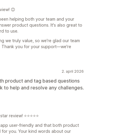
view! 😊
 been helping both your team and your
swer product questions. It's also great to
d to use.
ing we truly value, so we're glad our team
. Thank you for your support—we're
2. april 2026
both product and tag based questions
k to help and resolve any challenges.
-star review! ⭐⭐⭐⭐⭐
e app user-friendly and that both product
 for you. Your kind words about our