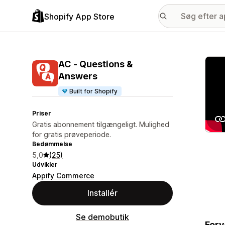
Shopify App Store
Galle
AC ‑ Questions &
Answers
Built for Shopify
Priser
Gratis abonnement tilgængeligt. Mulighed
for gratis prøveperiode.
Bedømmelse
5,0
(25)
Udvikler
Appify Commerce
Installér
Se demobutik
Forv