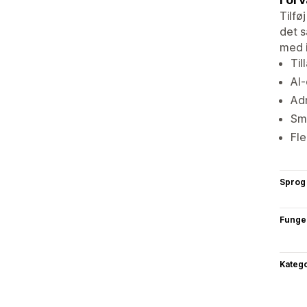
Tilfø
det s
med i
Til
AI-
Adm
Sm
Fle
Sprog
Funge
Katego