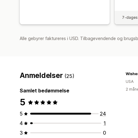
7-dages 
Alle gebyrer faktureres i USD. Tilbagevendende og brugsb
Anmeldelser
Wishe
(25)
USA
2 måne
Samlet bedømmelse
5
5
24
4
1
3
0