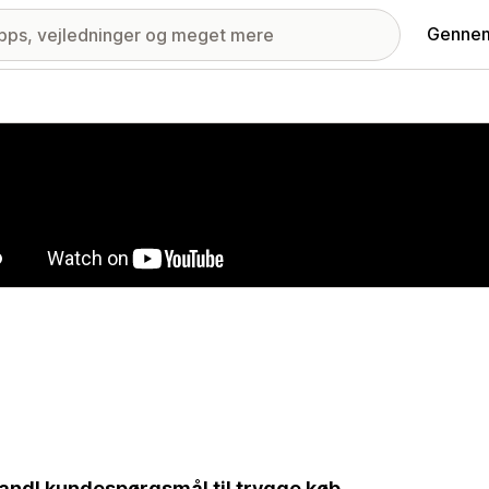
Gennem
ri med udvalgte billeder
andl kundespørgsmål til trygge køb.