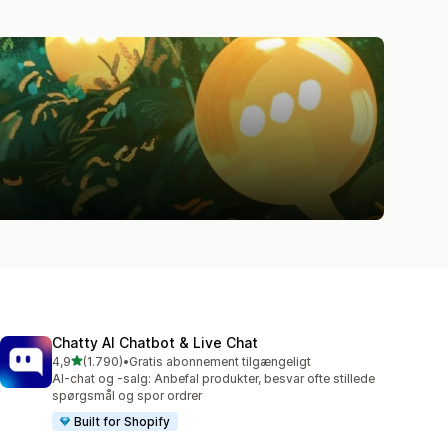
Chatty AI Chatbot & Live Chat
ud af 5 stjerner
4,9
(1.790)
•
Gratis abonnement tilgængeligt
1790 anmeldelser i alt
AI-chat og -salg: Anbefal produkter, besvar ofte stillede
spørgsmål og spor ordrer
Built for Shopify