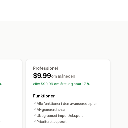
er
Flere sprog
SEO
Oversættelse
ide
blikkelige svar
Dynamisk på mobil
 sprog
CAPTCHA
Professionel
$9.99
om måneden
 %
eller $99.99 om året, og spar 17 %
Funktioner
Alle funktioner i den avancerede plan
AI-genereret svar
Ubegrænset import/eksport
r
Prioriteret support