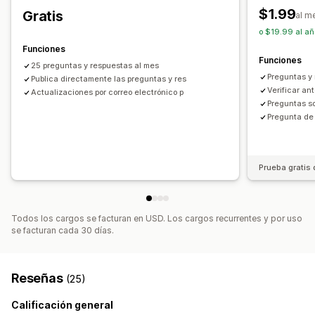
$1.99
Gratis
Gestión de datos
al m
o $19.99 al añ
Respuestas de correo electrónico
Exportación de datos
Funciones
Panel de control
CAPTCHA
Funciones
25 preguntas y respuestas al mes
Preguntas y 
Publica directamente las preguntas y res
Verificar an
Actualizaciones por correo electrónico p
Preguntas so
Pregunta de
Prueba gratis 
Todos los cargos se facturan en USD. Los cargos recurrentes y por uso
se facturan cada 30 días.
Reseñas
(25)
Calificación general