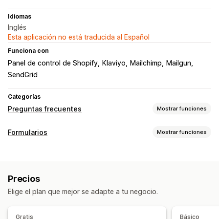
Idiomas
Inglés
Esta aplicación no está traducida al Español
Funciona con
Panel de control de Shopify
Klaviyo
Mailchimp
Mailgun
SendGrid
Categorías
Preguntas frecuentes
Mostrar funciones
Herramientas de edición
Formularios
Mostrar funciones
Editor de texto enriquecido
Importar y exportar
Videos
Tipos de formulario
Múltiples idiomas
SEO
Traducción
Contactos
Comentarios
Subida de archivos
Opciones de muestra
Precios
Personalización
Acordeones
Pestañas
Página de producto
Elige el plan que mejor se adapte a tu negocio.
CSS personalizado
Plantillas de correo electrónico
Página de preguntas frecuentes
Respuestas instantáneas
Múltiples idiomas
Adaptación a dispositivos móviles
Gratis
Básico