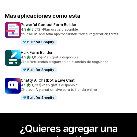
Más aplicaciones como esta
Powerful Contact Form Builder
de 5 estrellas
4.9
(2,312)
•
Plan gratis disponible
2312 reseñas en total
Your all-in-one form app for custom forms, registration forms
Built for Shopify
Hulk Form Builder
de 5 estrellas
4.9
(1,885)
•
Plan gratis disponible
1885 reseñas en total
Cree formularios elegantes en cuestión de segundos.
Built for Shopify
Chatty AI Chatbot & Live Chat
de 5 estrellas
4.9
(1,787)
•
Plan gratis disponible
1787 reseñas en total
Chatbot IA y chat en vivo para tu tienda online
Built for Shopify
¿Quieres agregar una