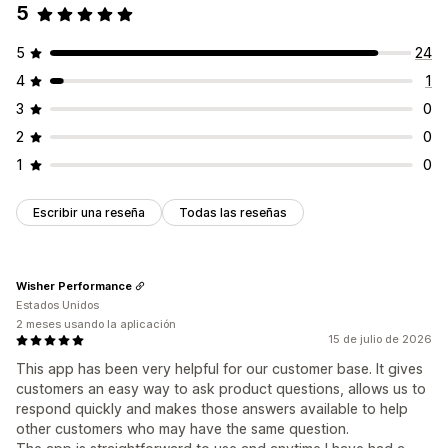
5
5
24
4
1
3
0
2
0
1
0
Escribir una reseña
Todas las reseñas
Wisher Performance
Estados Unidos
2 meses usando la aplicación
15 de julio de 2026
This app has been very helpful for our customer base. It gives
customers an easy way to ask product questions, allows us to
respond quickly and makes those answers available to help
other customers who may have the same question.