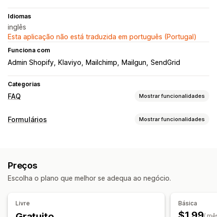
Idiomas
inglês
Esta aplicação não está traduzida em português (Portugal)
Funciona com
Admin Shopify
Klaviyo
Mailchimp
Mailgun
SendGrid
Categorias
FAQ
Mostrar funcionalidades
Ferramentas de edição
Formulários
Mostrar funcionalidades
Editor de texto formatado
Importar e exportar
Vídeos
Tipos de formulário
Multilingue
SEO
Tradução
Contactos
Feedback
Carregamento de ficheiros
Opções de apresentação
Preços
Personalização
Acordeões
Separadores
Página de produto
Escolha o plano que melhor se adequa ao negócio.
CSS personalizado
Modelos de e-mail
Multilingue
Página de FAQ
Respostas instantâneas
Reatividade móvel
Gestão de dados
Livre
Básica
$1.99
Gratuito
Respostas por e-mail
Exportação de dados
Dashboard
/ mê