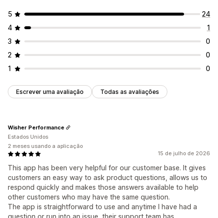
5
24
4
1
3
0
2
0
1
0
Escrever uma avaliação
Todas as avaliações
Wisher Performance
Estados Unidos
2 meses usando a aplicação
15 de julho de 2026
This app has been very helpful for our customer base. It gives
customers an easy way to ask product questions, allows us to
respond quickly and makes those answers available to help
other customers who may have the same question.
The app is straightforward to use and anytime I have had a
question or run into an issue, their support team has