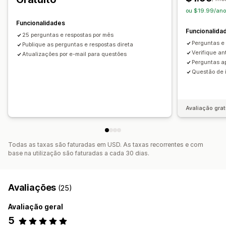
ou $19.99/ano
CAPTCHA
Funcionalidades
Funcionalida
25 perguntas e respostas por mês
Perguntas e 
Publique as perguntas e respostas direta
Verifique an
Atualizações por e-mail para questões
Perguntas ap
Questão de 
Avaliação grat
Todas as taxas são faturadas em USD. As taxas recorrentes e com
base na utilização são faturadas a cada 30 dias.
Avaliações
(25)
Avaliação geral
5