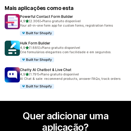
Mais aplicações como esta
Powerful Contact Form Builder
de 5 estrelas
4,9
(2.306)
•
Plano gratuito disponível
2306 total de avaliações
Your all-in-one form app for custom forms, registration forms
Built for Shopify
Hulk Form Builder
de 5 estrelas
4,9
(1.885)
•
Plano gratuito disponível
1885 total de avaliações
Crie formulários elegantes com facilidade e em segundos.
Built for Shopify
Chatty AI Chatbot & Live Chat
de 5 estrelas
4,9
(1.791)
•
Plano gratuito disponível
1791 total de avaliações
AI Chat & sale: recommend products, answer FAQs, track orders
Built for Shopify
Quer adicionar uma
aplicação?