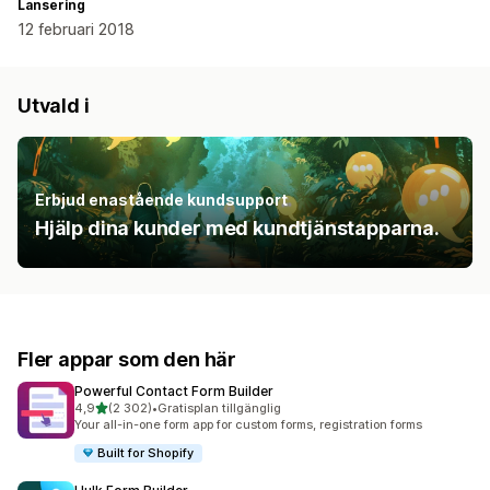
Lansering
12 februari 2018
Utvald i
Erbjud enastående kundsupport
Hjälp dina kunder med kundtjänstapparna.
Fler appar som den här
Powerful Contact Form Builder
av 5 stjärnor
4,9
(2 302)
•
Gratisplan tillgänglig
2302 recensioner totalt
Your all-in-one form app for custom forms, registration forms
Built for Shopify