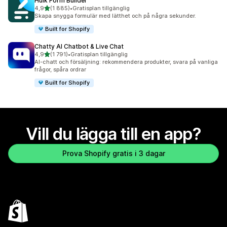
Hulk Form Builder
av 5 stjärnor
4,9
(1 885)
•
Gratisplan tillgänglig
1885 recensioner totalt
Skapa snygga formulär med lätthet och på några sekunder.
Built for Shopify
Chatty AI Chatbot & Live Chat
av 5 stjärnor
4,9
(1 791)
•
Gratisplan tillgänglig
1791 recensioner totalt
AI-chatt och försäljning: rekommendera produkter, svara på vanliga
frågor, spåra ordrar
Built for Shopify
Vill du lägga till en app?
Prova Shopify gratis i 3 dagar