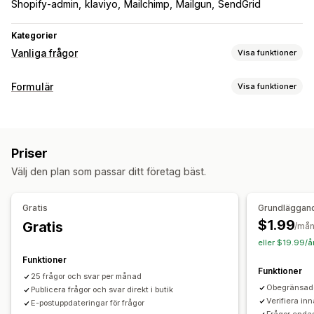
Shopify-admin
klaviyo
Mailchimp
Mailgun
SendGrid
Kategorier
Vanliga frågor
Visa funktioner
Redigeringsverktyg
Formulär
Visa funktioner
RTF-redigerare
Import och export
Videor
Flera språk
Formulärtyper
SEO
Översättning
Kontakter
Feedback
Filuppladdning
Visningsalternativ
Priser
Anpassning
Dragspelsmeny
Flikar
Produktsidor
Välj den plan som passar ditt företag bäst.
Anpassad CSS
E-postmallar
Flera språk
Sida för vanliga frågor
Snabbsvar
Mobilanpassning
Hantering av data
Gratis
Grundläggan
$1.99
Gratis
E-postsvar
Dataexport
Instrumentpanel
CAPTCHA
/må
eller $19.99/å
Funktioner
Funktioner
25 frågor och svar per månad
Obegränsade
Publicera frågor och svar direkt i butik
Verifiera in
E-postuppdateringar för frågor