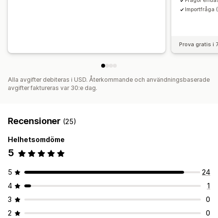
Frågor endas
Importfråga 
Prova gratis i
Alla avgifter debiteras i USD. Återkommande och användningsbaserade
avgifter faktureras var 30:e dag.
Recensioner
(25)
Helhetsomdöme
5
5
24
4
1
3
0
2
0