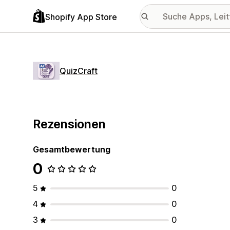
Shopify App Store
QuizCraft
Rezensionen
Gesamtbewertung
0
5
0
4
0
3
0