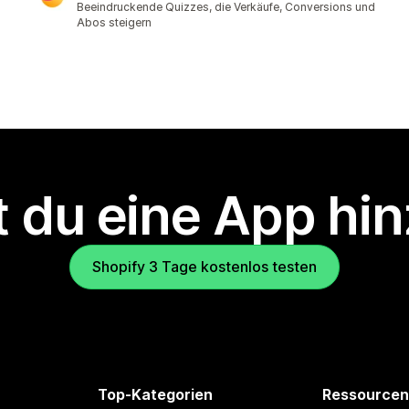
Beeindruckende Quizzes, die Verkäufe, Conversions und
Abos steigern
 du eine App hi
Shopify 3 Tage kostenlos testen
Top-Kategorien
Ressourcen