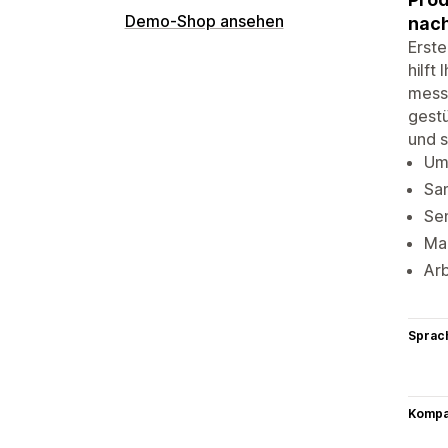
Demo-Shop ansehen
nach
Erst
hilft
messb
gestü
und s
Ums
Sa
Sen
Mar
Arb
Sprac
Kompat