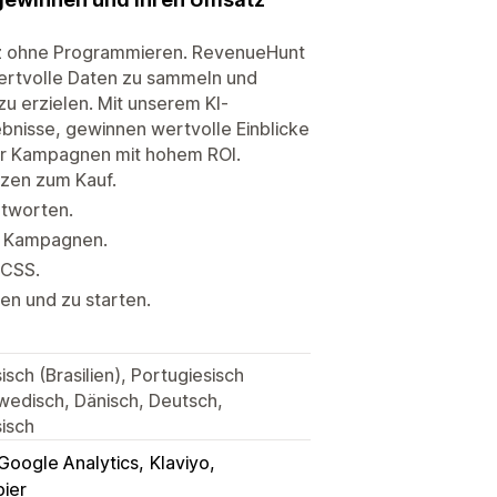
nz ohne Programmieren. RevenueHunt
wertvolle Daten zu sammeln und
u erzielen. Mit unserem KI-
lebnisse, gewinnen wertvolle Einblicke
 für Kampagnen mit hohem ROI.
zzen zum Kauf.
ntworten.
te Kampagnen.
 CSS.
en und zu starten.
isch (Brasilien), Portugiesisch
wedisch, Dänisch, Deutsch,
sisch
Google Analytics
Klaviyo
ier