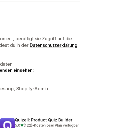
niert, benötigt sie Zugriff auf die
dest du in der
Datenschutzerklärung
sdaten
genden einsehen:
neshop, Shopify-Admin
Quizell: Product Quiz Builder
von 5 Sternen
5,0
(122)
•
Kostenloser Plan verfügbar
122 Rezensionen insgesamt