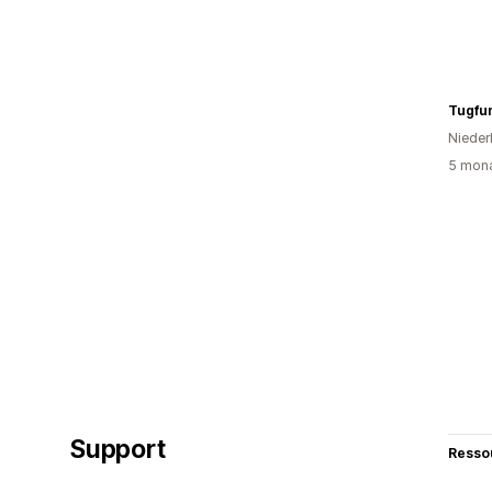
Tugfu
Nieder
5 mona
Support
Resso