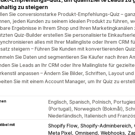
haltig zu steigern
ellen Sie conversionstarke Produkt-Empfehlungs-Quiz – ga
 Ihnen, jeden Kunden zu seinem idealen Produkt zu führen, 
are Ergebnisse in Ihrem Shop und Ihren Marketingkanälen z
tzten Quiz-Builder erstellen Sie personalisierte Einkaufser
ynchronisieren alles mit Ihrer Mailingliste oder Ihrem CRM
atz steigern – Führen Sie Kunden mit konvertierenden Qui
mmeln Sie Daten und segmentieren Sie Käufer nach ihren A
den Sie Leads an Ihr CRM oder Ihre Mailingliste für geziel
kenstil anpassen – Ändern Sie Bilder, Schriften, Layout und
eiten Sie mit einem Account Manager, um Ihr Quiz zu erstell
hen
Englisch, Spanisch, Polnisch, Portugies
(Portugal), Norwegisch (Bokmål), Sch
Niederländisch, Italienisch und Franzö
ibel mit
Shopify Flow
Shopify-Adminbereich
Meta Pixel
Omnisend
Webhooks
Zap