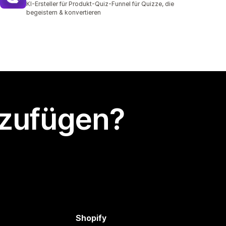
KI-Ersteller für Produkt-Quiz-Funnel für Quizze, die
begeistern & konvertieren
nzufügen?
Shopify