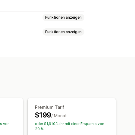
Funktionen anzeigen
Funktionen anzeigen
Formulare
Umfragen
Quizze
efinierte CSS
Währungen
Mehrere Sprachen
zerdefinierte Schriftarten
Kampagnen
Trigger und Regeln
ntierung
Tagging
men gekauft
KI-Empfehlungen
Premium Tarif
lungsleistung
$199
/ Monat
tung
is von
oder $1,910/Jahr mit einer Ersparnis von
20 %