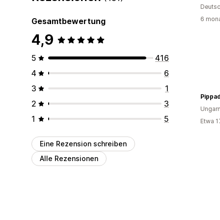
Deutsc
6 mona
Gesamtbewertung
4,9
5
416
4
6
3
1
Pippa
2
3
Ungar
1
5
Etwa 1
Eine Rezension schreiben
Alle Rezensionen