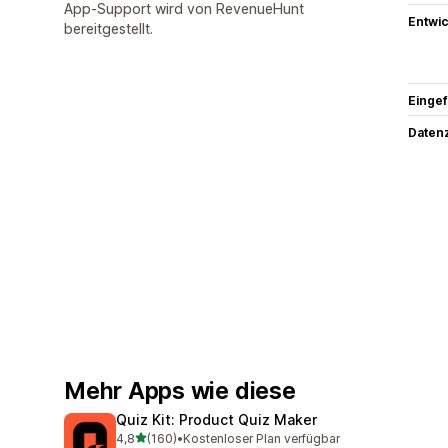
App-Support wird von RevenueHunt
Entwic
bereitgestellt.
Eingef
Datenz
Mehr Apps wie diese
Quiz Kit: Product Quiz Maker
von 5 Sternen
4,8
(160)
•
Kostenloser Plan verfügbar
160 Rezensionen insgesamt