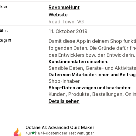
kler
RevenueHunt
Website
Road Town, VG
ührt
11. Oktober 2019
ugriff
Damit diese App in deinem Shop funktio
folgenden Daten. Die Gründe dafür fin
des Entwicklers bzw. der Entwicklerin.
Kund:innendaten einsehen:
Sensible Daten, Geräte- und Aktivität
Daten von Mitarbeiter:innen und Beitra
Shop-Inhaber
Shop-Daten anzeigen und bearbeiten:
Kunden, Produkte, Bestellungen, Onli
Details sehen
Octane AI: Advanced Quiz Maker
von 5 Sternen
4,9
(184)
•
Kostenloser Test verfügbar
184 Rezensionen insgesamt