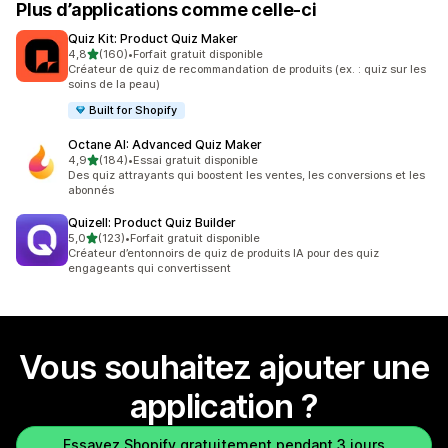
Plus d’applications comme celle-ci
Quiz Kit: Product Quiz Maker
étoile(s) sur 5
4,8
(160)
•
Forfait gratuit disponible
160 avis au total
Créateur de quiz de recommandation de produits (ex. : quiz sur les
soins de la peau)
Built for Shopify
Octane AI: Advanced Quiz Maker
étoile(s) sur 5
4,9
(184)
•
Essai gratuit disponible
184 avis au total
Des quiz attrayants qui boostent les ventes, les conversions et les
abonnés
Quizell: Product Quiz Builder
étoile(s) sur 5
5,0
(123)
•
Forfait gratuit disponible
123 avis au total
Créateur d’entonnoirs de quiz de produits IA pour des quiz
engageants qui convertissent
Vous souhaitez ajouter une
application ?
Essayez Shopify gratuitement pendant 3 jours