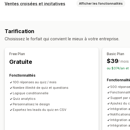
Types de pop-up
Ventes croisées et incitatives
Afficher les fonctionnalités
Pop-ups d’e-mails
Intention de sortie
Réductions
Personnalisation
Formulaires
Sondages
Questionnaires
Barre de progression
Pop-ups
CSS personnalisées
Pop-ups personnalisés
Tarification
HTML personnalisé
Devises multiples
Multilingue
Gestion des pop-ups
Choisissez le forfait qui convient le mieux à votre entreprise.
Règles personnalisées
Outil d’édition
Code personnalisé
Polices personnalisées
Offres et recommandations
Traduction
Liste de collecte d’adresses e-mail
Free Plan
Basic Plan
Recommandations de produits
Campagnes
Déclencheurs et règles
Automatisations
$39
Gratuite
/ mois
Produits fréquemment achetés ensemble
Ciblage
Segmentation
Balisage
Rapports
ou $374/an et
Recommandations basées sur l’IA
Analyses de données
Fonctionnalités
Fonctionnalit
100 réponses au quiz / mois
Analyses de données
500 réponse
Nombre illimité de quiz et questions
Taux de clics
Taux de conversion
Fonctionnali
Logique conditionnelle
Support par 
Performance des recommandations
Quiz analytics
Ajoutez du 
Personnalisez le design
Optimisation des suggestions
Entonnoir des performances
Intégration 
Exportez les leads du quiz en CSV
Notifications
Intégration
Intégration 