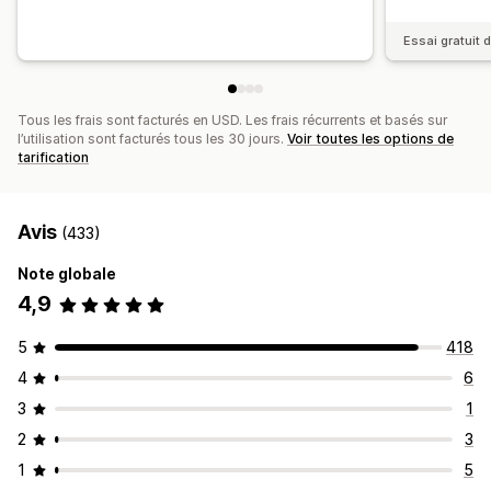
Essai gratuit d
Tous les frais sont facturés en USD. Les frais récurrents et basés sur
l’utilisation sont facturés tous les 30 jours.
Voir toutes les options de
tarification
Avis
(433)
Note globale
4,9
5
418
4
6
3
1
2
3
1
5