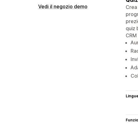
Vedi il negozio demo
Crea 
progr
prezi
quiz 
CRM e
Aum
Rac
Inv
Ada
Col
Lingu
Funzi