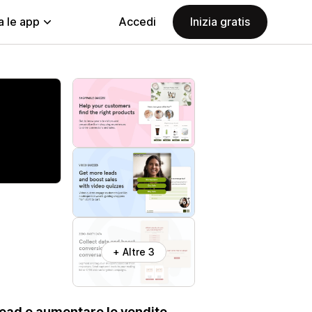
a le app
Accedi
Inizia gratis
+ Altre 3
lead e aumentare le vendite.