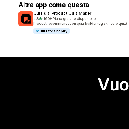
Altre app come questa
Quiz Kit: Product Quiz Maker
stelle su 5
4,8
(160)
•
Piano gratuito disponibile
160 recensioni totali
Product recommendation quiz builder (eg skincare quiz)
Built for Shopify
Vuo