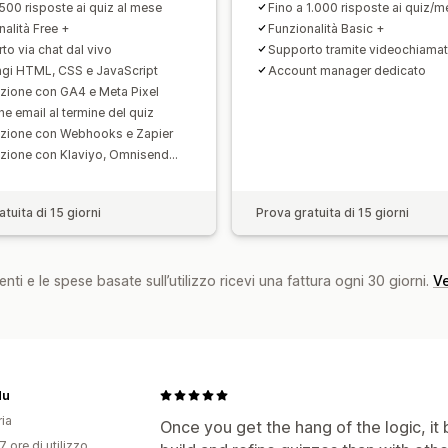
 500 risposte ai quiz al mese
Fino a 1.000 risposte ai quiz/
nalità Free +
Funzionalità Basic +
to via chat dal vivo
Supporto tramite videochiama
gi HTML, CSS e JavaScript
Account manager dedicato
azione con GA4 e Meta Pixel
he email al termine del quiz
azione con Webhooks e Zapier
azione con Klaviyo, Omnisend...
tuita di 15 giorni
Prova gratuita di 15 giorni
nti e le spese basate sull’utilizzo ricevi una fattura ogni 30 giorni.
Ve
du
ia
Once you get the hang of the logic, i
7 ore di utilizzo