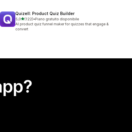
Quizell: Product Quiz Builder
stelle su 5
5,0
(122)
•
Piano gratuito disponibile
122 recensioni totali
AI product quiz funnel maker for quizzes that engage &
convert
app?