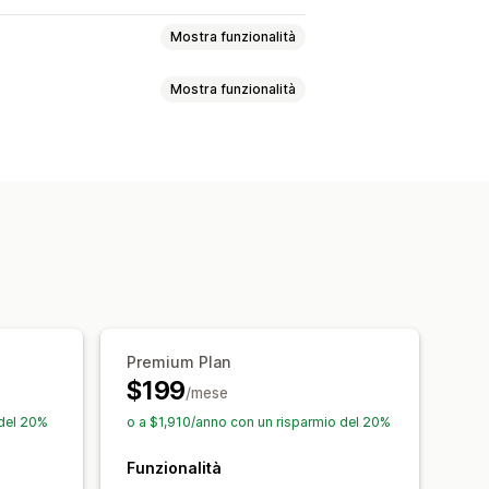
Mostra funzionalità
Mostra funzionalità
uli
Sondaggi
Quiz
ersonalizzato
HTML personalizzato
nalizzate
ato
Font personalizzati
Traduzione
pagne
Trigger e regole
 insieme
one
Aggiunta di tag
Reportistica
Premium Plan
ne
$199
/mese
Suggerimenti di ottimizzazione
 del 20%
o a $1,910/anno con un risparmio del 20%
Funzionalità