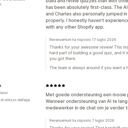
build and refine quizzes than with othe
p
has been absolutely first-class. The AI
and Charles also personally jumped in
properly. I honestly haven’t experienc
with any other Shopify app.
RevenueHunt ha risposto 17 luglio 2026
Thanks for your awesome review! This made
hard part of building a good quiz, and it m
you got there.
The team is always around if you want a 
n
Bassi
Met goede ondersteuning een mooie 
di utilizzo dell’app
Wanneer ondersteuning van AI te lang
medewerker in de chat om je verder t
RevenueHunt ha risposto 7 luglio 2026
Thanks for your review! That handoff you 