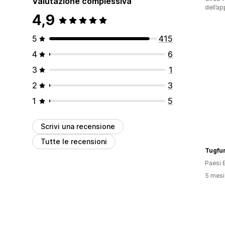
Valutazione complessiva
dell’ap
4,9
5
415
4
6
3
1
2
3
1
5
Scrivi una recensione
Tutte le recensioni
Tugfu
Paesi 
5 mesi 