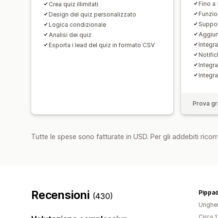
Fino a
Crea quiz illimitati
Funzio
Design del quiz personalizzato
Suppor
Logica condizionale
Aggiun
Analisi dei quiz
Integr
Esporta i lead del quiz in formato CSV
Notific
Integr
Integr
Prova gra
Tutte le spese sono fatturate in USD. Per gli addebiti ricorre
Recensioni
Pippa
(430)
Ungher
Circa 1