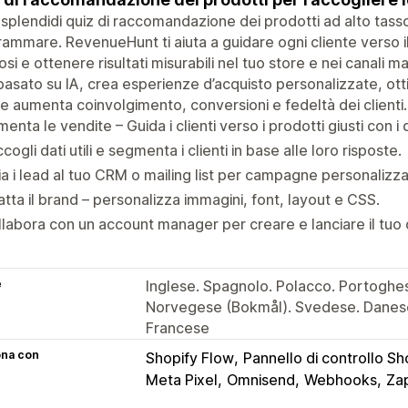
splendidi quiz di raccomandazione dei prodotti ad alto tas
ammare. RevenueHunt ti aiuta a guidare ogni cliente verso il
osi e ottenere risultati misurabili nel tuo store e nei canali 
basato su IA, crea esperienze d’acquisto personalizzate, ottieni
 aumenta coinvolgimento, conversioni e fedeltà dei clienti.
enta le vendite – Guida i clienti verso i prodotti giusti con i 
cogli dati utili e segmenta i clienti in base alle loro risposte.
ia i lead al tuo CRM o mailing list per campagne personalizza
tta il brand – personalizza immagini, font, layout e CSS.
labora con un account manager per creare e lanciare il tuo 
e
Inglese. Spagnolo. Polacco. Portoghes
Norvegese (Bokmål). Svedese. Danese
Francese
ona con
Shopify Flow
Pannello di controllo Sh
Meta Pixel
Omnisend
Webhooks
Zap