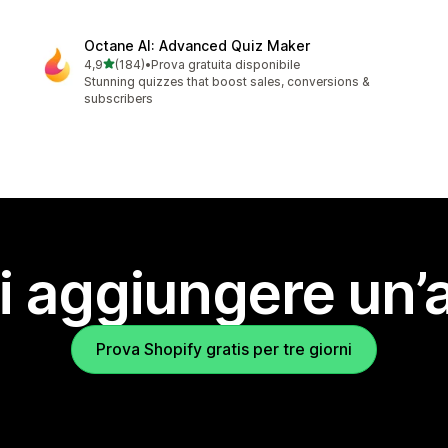
Octane AI: Advanced Quiz Maker
stelle su 5
4,9
(184)
•
Prova gratuita disponibile
184 recensioni totali
Stunning quizzes that boost sales, conversions &
subscribers
i aggiungere un’
Prova Shopify gratis per tre giorni