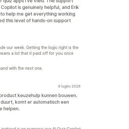
r quiz apps I’ve tried. The support
 Copilot is genuinely helpful, and Erik
 to help me get everything working
ed this level of hands-on support
 our week. Getting the logic right is the
eans a lot that it paid off for you once
hand with the next one.
6 luglio 2026
product keuzehulp kunnen bouwen.
 duurt, komt er automatisch een
e helpen.
noticed is on purpose: our AI Quiz Copilot